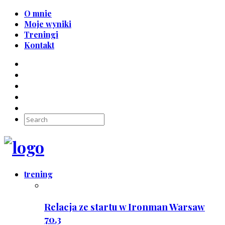
O mnie
Moje wyniki
Treningi
Kontakt
trening
Relacja ze startu w Ironman Warsaw
70.3