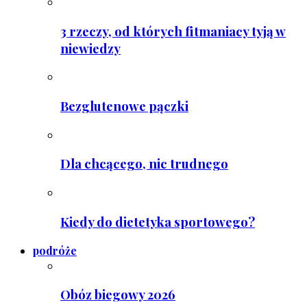
3 rzeczy, od których fitmaniacy tyją w
niewiedzy
Bezglutenowe pączki
Dla chcącego, nic trudnego
Kiedy do dietetyka sportowego?
podróże
Obóz biegowy 2026