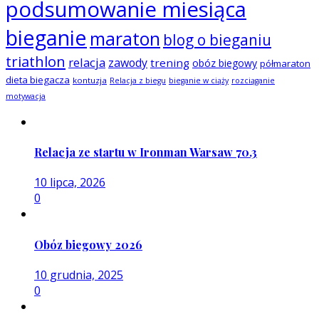
podsumowanie miesiąca
bieganie
maraton
blog o bieganiu
triathlon
relacja
zawody
trening
obóz biegowy
półmaraton
dieta biegacza
kontuzja
Relacja z biegu
bieganie w ciąży
rozciąganie
motywacja
Relacja ze startu w Ironman Warsaw 70.3
10 lipca, 2026
0
Obóz biegowy 2026
10 grudnia, 2025
0