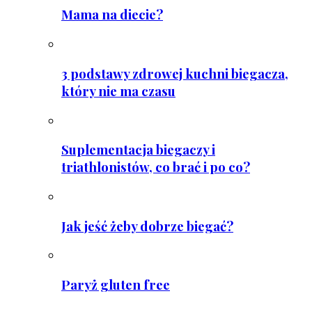
Mama na diecie?
3 podstawy zdrowej kuchni biegacza,
który nie ma czasu
Suplementacja biegaczy i
triathlonistów, co brać i po co?
Jak jeść żeby dobrze biegać?
Paryż gluten free