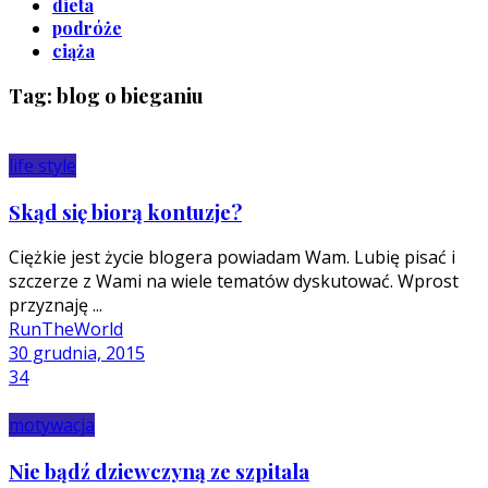
dieta
podróże
ciąża
Tag: blog o bieganiu
life style
Skąd się biorą kontuzje?
Ciężkie jest życie blogera powiadam Wam. Lubię pisać i
szczerze z Wami na wiele tematów dyskutować. Wprost
przyznaję ...
RunTheWorld
30 grudnia, 2015
34
motywacja
Nie bądź dziewczyną ze szpitala