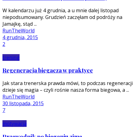
W kalendarzu już 4 grudnia, a u mnie dalej listopad
niepodsumowany. Grudzień zaczęłam od podróży na
Jamajkę, stąd ...
RunTheWorld
4 grudnia, 2015
2
trening
Regeneracja biegacza w praktyce
Jak stara trenerska prawda mówi, to podczas regeneracji
dzieje się magia – czyli rośnie nasza forma biegowa, a ...
RunTheWorld
30 listopada, 2015
7
motywacja
Przewodnik po bieganiu zimą