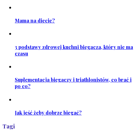
Mama na diecie?
3 podstawy zdrowej kuchni biegacza, który nie ma
czasu
Suplementacja biegaczy i triathlonistów, co brać i
po co?
Jak jeść żeby dobrze biegać?
Tagi