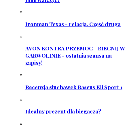
Ironman Texas - relacja. Część druga
AVON KONTRA PRZEMOC - BIEGNIJ W
GARWOLINIE - ostatnia szansa na
zapisy!
Recenzja słuchawek Baseus Eli Sport 1
Idealny prezent dla biegacza?