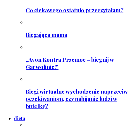
Co ciekawego ostatnio przeczytałam?
Biegająca mama
„Avon Kontra Przemoc – biegnij w
Garwolinie!”
Biegi wirtualne wychodzenie naprzeciw
oczekiwaniom, czy nabijanie ludzi w
butelkę?
dieta