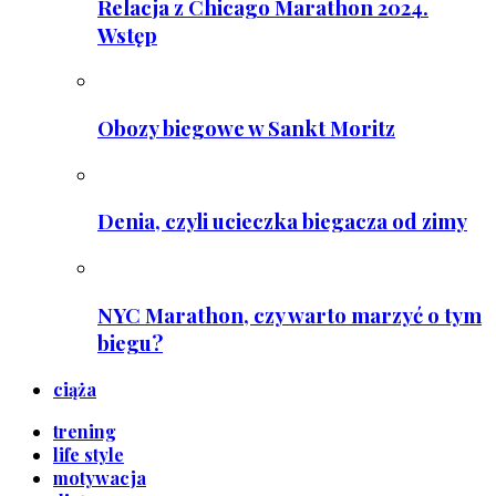
Relacja z Chicago Marathon 2024.
Wstęp
Obozy biegowe w Sankt Moritz
Denia, czyli ucieczka biegacza od zimy
NYC Marathon, czy warto marzyć o tym
biegu?
ciąża
trening
life style
motywacja