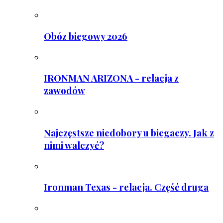
Obóz biegowy 2026
IRONMAN ARIZONA - relacja z
zawodów
Najczęstsze niedobory u biegaczy. Jak z
nimi walczyć?
Ironman Texas - relacja. Część druga