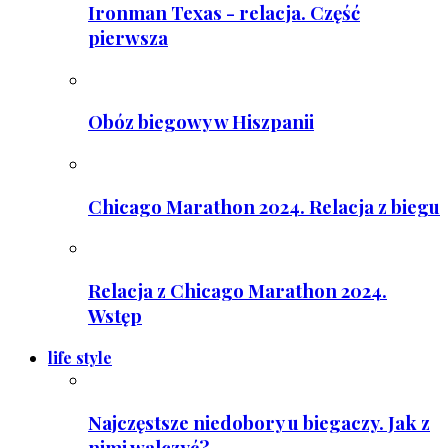
Ironman Texas - relacja. Część
pierwsza
Obóz biegowy w Hiszpanii
Chicago Marathon 2024. Relacja z biegu
Relacja z Chicago Marathon 2024.
Wstęp
life style
Najczęstsze niedobory u biegaczy. Jak z
nimi walczyć?