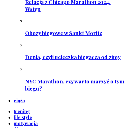
Relacja z Chicago Marathon 2024.
Wstęp
Obozy biegowe w Sankt Moritz
Denia, czyli ucieczka biegacza od zimy
NYC Marathon, czy warto marzyć o tym
biegu?
ciąża
trening
life style
motywacja