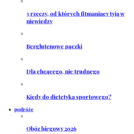
3 rzeczy, od których fitmaniacy tyją w
niewiedzy
Bezglutenowe pączki
Dla chcącego, nic trudnego
Kiedy do dietetyka sportowego?
podróże
Obóz biegowy 2026