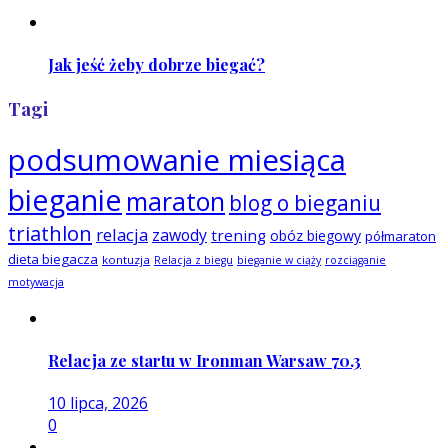
Jak jeść żeby dobrze biegać?
Tagi
podsumowanie miesiąca
bieganie
maraton
blog o bieganiu
triathlon
relacja
zawody
trening
obóz biegowy
półmaraton
dieta biegacza
kontuzja
Relacja z biegu
bieganie w ciąży
rozciąganie
motywacja
Relacja ze startu w Ironman Warsaw 70.3
10 lipca, 2026
0