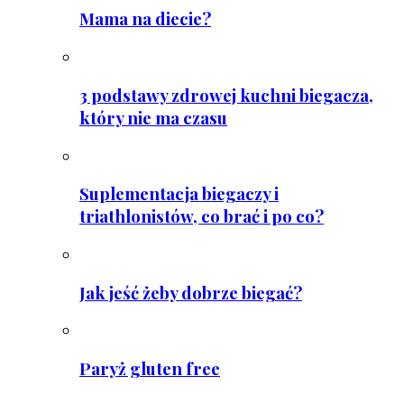
Mama na diecie?
3 podstawy zdrowej kuchni biegacza,
który nie ma czasu
Suplementacja biegaczy i
triathlonistów, co brać i po co?
Jak jeść żeby dobrze biegać?
Paryż gluten free