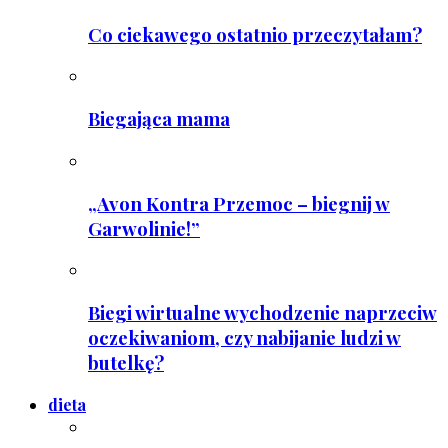
Co ciekawego ostatnio przeczytałam?
Biegająca mama
„Avon Kontra Przemoc – biegnij w
Garwolinie!”
Biegi wirtualne wychodzenie naprzeciw
oczekiwaniom, czy nabijanie ludzi w
butelkę?
dieta