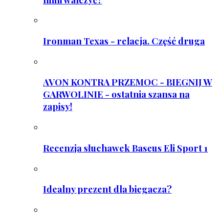
Ironman Texas - relacja. Część druga
AVON KONTRA PRZEMOC - BIEGNIJ W
GARWOLINIE - ostatnia szansa na
zapisy!
Recenzja słuchawek Baseus Eli Sport 1
Idealny prezent dla biegacza?