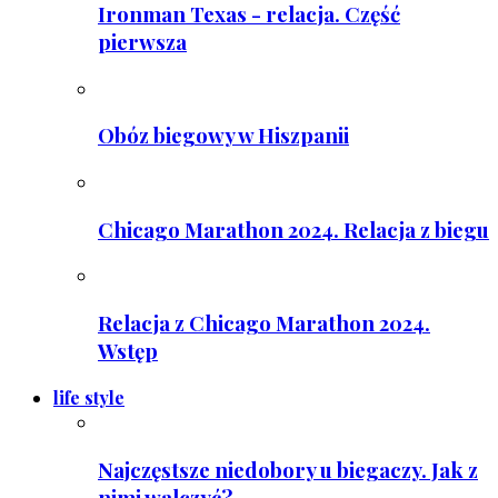
Ironman Texas - relacja. Część
pierwsza
Obóz biegowy w Hiszpanii
Chicago Marathon 2024. Relacja z biegu
Relacja z Chicago Marathon 2024.
Wstęp
life style
Najczęstsze niedobory u biegaczy. Jak z
nimi walczyć?