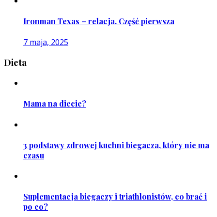
Ironman Texas – relacja. Część pierwsza
7 maja, 2025
Dieta
Mama na diecie?
3 podstawy zdrowej kuchni biegacza, który nie ma
czasu
Suplementacja biegaczy i triathlonistów, co brać i
po co?