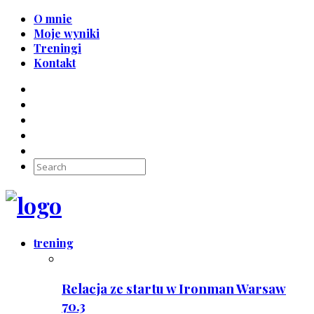
O mnie
Moje wyniki
Treningi
Kontakt
trening
Relacja ze startu w Ironman Warsaw
70.3