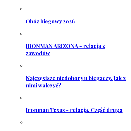
Obóz biegowy 2026
IRONMAN ARIZONA - relacja z
zawodów
Najczęstsze niedobory u biegaczy. Jak z
nimi walczyć?
Ironman Texas - relacja. Część druga