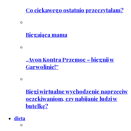
Co ciekawego ostatnio przeczytałam?
Biegająca mama
„Avon Kontra Przemoc – biegnij w
Garwolinie!”
Biegi wirtualne wychodzenie naprzeciw
oczekiwaniom, czy nabijanie ludzi w
butelkę?
dieta