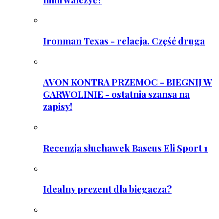
Ironman Texas - relacja. Część druga
AVON KONTRA PRZEMOC - BIEGNIJ W
GARWOLINIE - ostatnia szansa na
zapisy!
Recenzja słuchawek Baseus Eli Sport 1
Idealny prezent dla biegacza?