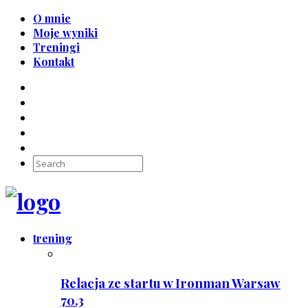
O mnie
Moje wyniki
Treningi
Kontakt
trening
Relacja ze startu w Ironman Warsaw
70.3