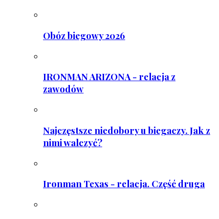
Obóz biegowy 2026
IRONMAN ARIZONA - relacja z
zawodów
Najczęstsze niedobory u biegaczy. Jak z
nimi walczyć?
Ironman Texas - relacja. Część druga