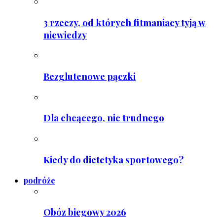
3 rzeczy, od których fitmaniacy tyją w
niewiedzy
Bezglutenowe pączki
Dla chcącego, nic trudnego
Kiedy do dietetyka sportowego?
podróże
Obóz biegowy 2026