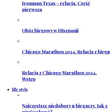
Ironman Texas - relacja. Część
pierwsza
Obóz biegowy w Hiszpanii
Chicago Marathon 2024. Relacja z biegu
Relacja z Chicago Marathon 2024.
Wstęp
life style
Najczęstsze niedobory u biegaczy. Jak z
nimi walczyć?