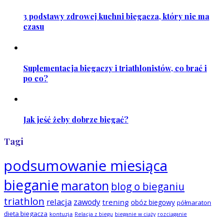
3 podstawy zdrowej kuchni biegacza, który nie ma
czasu
Suplementacja biegaczy i triathlonistów, co brać i
po co?
Jak jeść żeby dobrze biegać?
Tagi
podsumowanie miesiąca
bieganie
maraton
blog o bieganiu
triathlon
relacja
zawody
trening
obóz biegowy
półmaraton
dieta biegacza
kontuzja
Relacja z biegu
bieganie w ciąży
rozciąganie