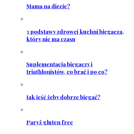
Mama na diecie?
3 podstawy zdrowej kuchni biegacza,
który nie ma czasu
Suplementacja biegaczy i
triathlonistów, co brać i po co?
Jak jeść żeby dobrze biegać?
Paryż gluten free