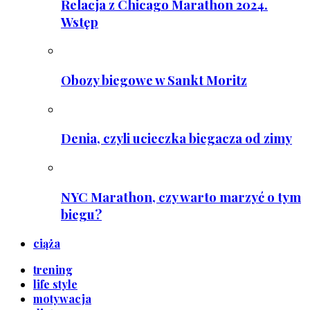
Relacja z Chicago Marathon 2024.
Wstęp
Obozy biegowe w Sankt Moritz
Denia, czyli ucieczka biegacza od zimy
NYC Marathon, czy warto marzyć o tym
biegu?
ciąża
trening
life style
motywacja