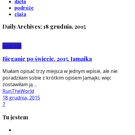
dieta
podróże
ciąża
Daily Archives: 18 grudnia, 2015
podróże
Bieganie po świecie. 2015. Jamajka
Miałam opisać trzy miejsca w jednym wpisie, ale nie
poradziłam sobie z krótkim opisem Jamajki, więc
zostawiłam ją ...
RunTheWorld
18 grudnia, 2015
7
Tu jestem