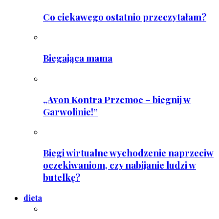
Co ciekawego ostatnio przeczytałam?
Biegająca mama
„Avon Kontra Przemoc – biegnij w
Garwolinie!”
Biegi wirtualne wychodzenie naprzeciw
oczekiwaniom, czy nabijanie ludzi w
butelkę?
dieta