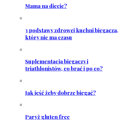
Mama na diecie?
3 podstawy zdrowej kuchni biegacza,
który nie ma czasu
Suplementacja biegaczy i
triathlonistów, co brać i po co?
Jak jeść żeby dobrze biegać?
Paryż gluten free