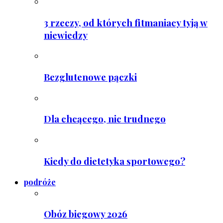
3 rzeczy, od których fitmaniacy tyją w
niewiedzy
Bezglutenowe pączki
Dla chcącego, nic trudnego
Kiedy do dietetyka sportowego?
podróże
Obóz biegowy 2026