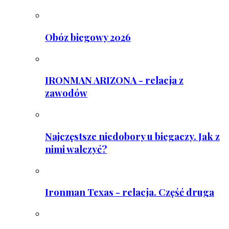
Obóz biegowy 2026
IRONMAN ARIZONA - relacja z
zawodów
Najczęstsze niedobory u biegaczy. Jak z
nimi walczyć?
Ironman Texas - relacja. Część druga