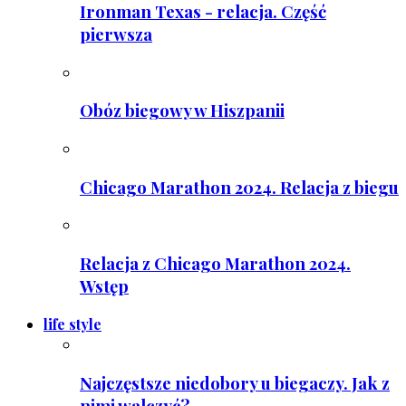
Ironman Texas - relacja. Część
pierwsza
Obóz biegowy w Hiszpanii
Chicago Marathon 2024. Relacja z biegu
Relacja z Chicago Marathon 2024.
Wstęp
life style
Najczęstsze niedobory u biegaczy. Jak z
nimi walczyć?