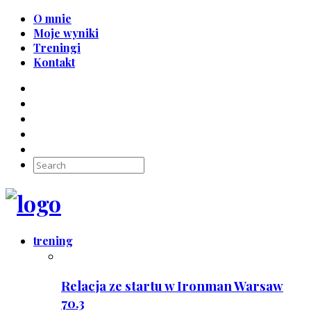
O mnie
Moje wyniki
Treningi
Kontakt
trening
Relacja ze startu w Ironman Warsaw
70.3