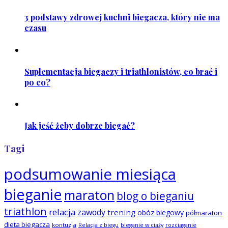
3 podstawy zdrowej kuchni biegacza, który nie ma
czasu
Suplementacja biegaczy i triathlonistów, co brać i
po co?
Jak jeść żeby dobrze biegać?
Tagi
podsumowanie miesiąca
bieganie
maraton
blog o bieganiu
triathlon
relacja
zawody
trening
obóz biegowy
półmaraton
dieta biegacza
kontuzja
Relacja z biegu
bieganie w ciąży
rozciąganie