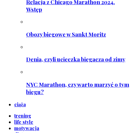
Relacja z Chicago Marathon 2024.
Wstęp
Obozy biegowe w Sankt Moritz
Denia, czyli ucieczka biegacza od zimy
NYC Marathon, czy warto marzyć o tym
biegu?
ciąża
trening
life style
motywacja