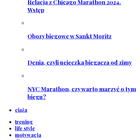
Relacja z Chicago Marathon 2024.
Wstęp
Obozy biegowe w Sankt Moritz
Denia, czyli ucieczka biegacza od zimy
NYC Marathon, czy warto marzyć o tym
biegu?
ciąża
trening
life style
motywacja