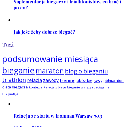
Suplementacja biegaczy i triathlonistów, co brać i
po co?
Jak jeść żeby dobrze biegać?
Tagi
podsumowanie miesiąca
bieganie
maraton
blog o bieganiu
triathlon
relacja
zawody
trening
obóz biegowy
półmaraton
dieta biegacza
kontuzja
Relacja z biegu
bieganie w ciąży
rozciąganie
motywacja
Relacja ze startu w Ironman Warsaw 70.3