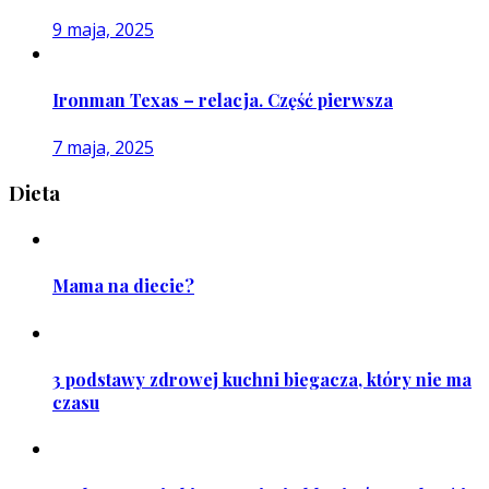
9 maja, 2025
Ironman Texas – relacja. Część pierwsza
7 maja, 2025
Dieta
Mama na diecie?
3 podstawy zdrowej kuchni biegacza, który nie ma
czasu