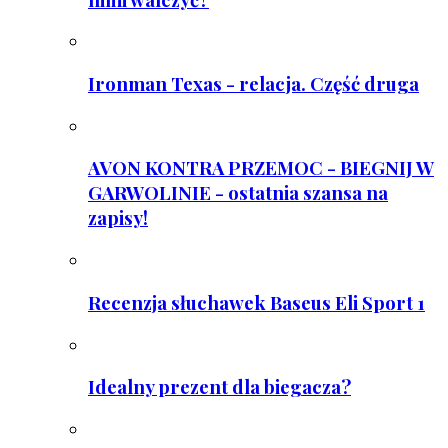
Ironman Texas - relacja. Część druga
AVON KONTRA PRZEMOC - BIEGNIJ W
GARWOLINIE - ostatnia szansa na
zapisy!
Recenzja słuchawek Baseus Eli Sport 1
Idealny prezent dla biegacza?