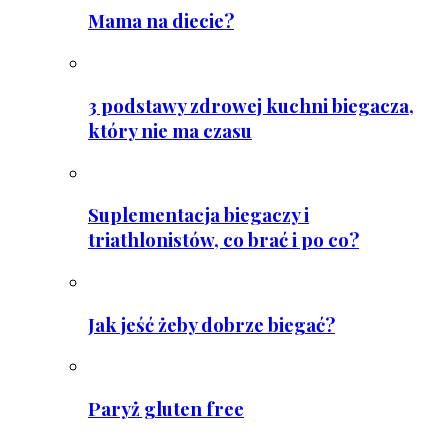
Mama na diecie?
3 podstawy zdrowej kuchni biegacza,
który nie ma czasu
Suplementacja biegaczy i
triathlonistów, co brać i po co?
Jak jeść żeby dobrze biegać?
Paryż gluten free