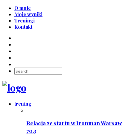
O mnie
Moje wyniki
Treningi
Kontakt
trening
Relacja ze startu w Ironman Warsaw
70.3