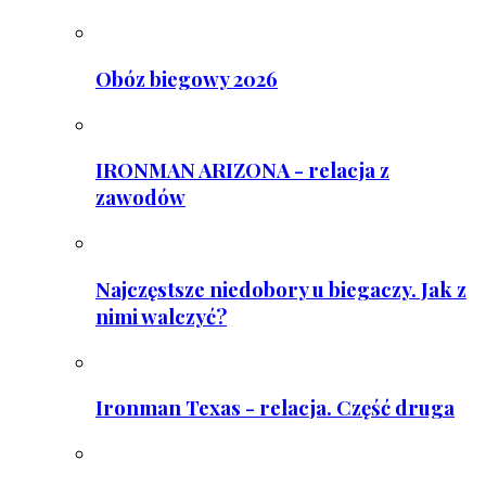
Obóz biegowy 2026
IRONMAN ARIZONA - relacja z
zawodów
Najczęstsze niedobory u biegaczy. Jak z
nimi walczyć?
Ironman Texas - relacja. Część druga