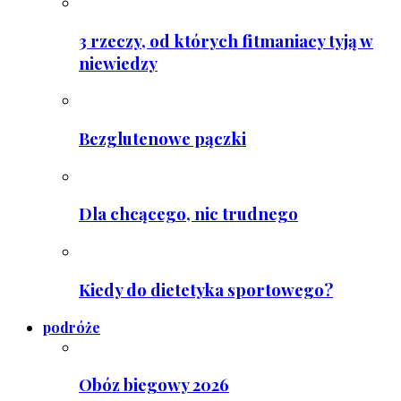
3 rzeczy, od których fitmaniacy tyją w
niewiedzy
Bezglutenowe pączki
Dla chcącego, nic trudnego
Kiedy do dietetyka sportowego?
podróże
Obóz biegowy 2026