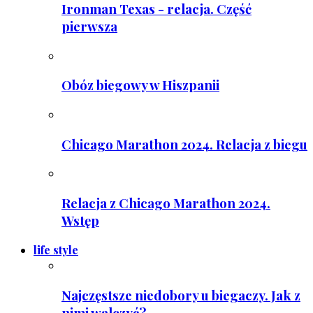
Ironman Texas - relacja. Część
pierwsza
Obóz biegowy w Hiszpanii
Chicago Marathon 2024. Relacja z biegu
Relacja z Chicago Marathon 2024.
Wstęp
life style
Najczęstsze niedobory u biegaczy. Jak z
nimi walczyć?