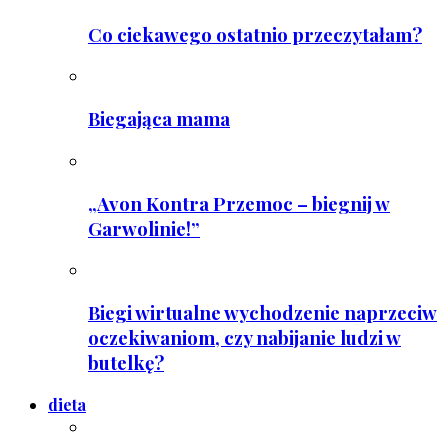
Co ciekawego ostatnio przeczytałam?
Biegająca mama
„Avon Kontra Przemoc – biegnij w
Garwolinie!”
Biegi wirtualne wychodzenie naprzeciw
oczekiwaniom, czy nabijanie ludzi w
butelkę?
dieta