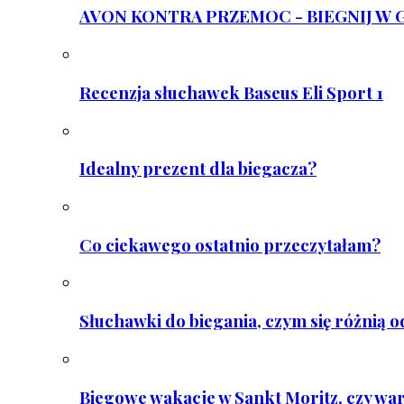
AVON KONTRA PRZEMOC - BIEGNIJ W GAR
Recenzja słuchawek Baseus Eli Sport 1
Idealny prezent dla biegacza?
Co ciekawego ostatnio przeczytałam?
Słuchawki do biegania, czym się różnią 
Biegowe wakacje w Sankt Moritz, czy wa