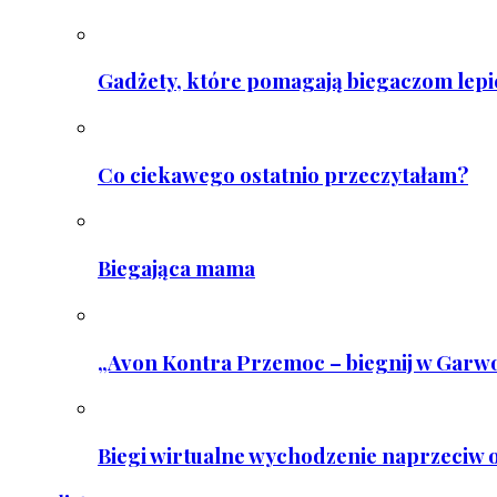
Gadżety, które pomagają biegaczom lepie
Co ciekawego ostatnio przeczytałam?
Biegająca mama
„Avon Kontra Przemoc – biegnij w Garwo
Biegi wirtualne wychodzenie naprzeciw o