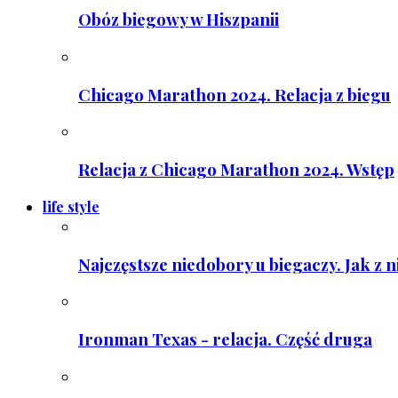
Obóz biegowy w Hiszpanii
Chicago Marathon 2024. Relacja z biegu
Relacja z Chicago Marathon 2024. Wstęp
life style
Najczęstsze niedobory u biegaczy. Jak z 
Ironman Texas - relacja. Część druga