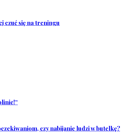
j czuć się na treningu
linie!”
czekiwaniom, czy nabijanie ludzi w butelkę?