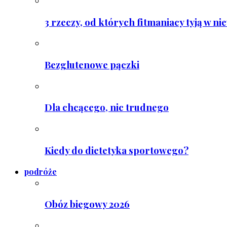
3 rzeczy, od których fitmaniacy tyją w ni
Bezglutenowe pączki
Dla chcącego, nic trudnego
Kiedy do dietetyka sportowego?
podróże
Obóz biegowy 2026