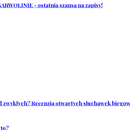
WOLINIE - ostatnia szansa na zapisy!
od zwykłych? Recenzja otwartych słuchawek biegowy
rto?