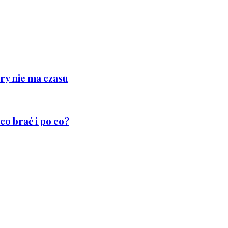
ry nie ma czasu
co brać i po co?