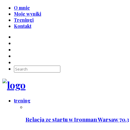
O mnie
Moje wyniki
Treningi
Kontakt
trening
Relacja ze startu w Ironman Warsaw 70.3