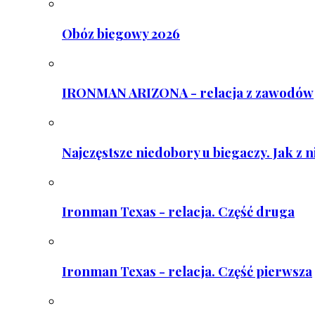
Obóz biegowy 2026
IRONMAN ARIZONA - relacja z zawodów
Najczęstsze niedobory u biegaczy. Jak z 
Ironman Texas - relacja. Część druga
Ironman Texas - relacja. Część pierwsza