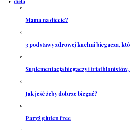
dieta
Mama na diecie?
3 podstawy zdrowej kuchni biegacza, któ
Suplementacja biegaczy i triathlonistów, 
Jak jeść żeby dobrze biegać?
Paryż gluten free