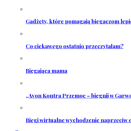
Gadżety, które pomagają biegaczom lepie
Co ciekawego ostatnio przeczytałam?
Biegająca mama
„Avon Kontra Przemoc – biegnij w Garwo
Biegi wirtualne wychodzenie naprzeciw o