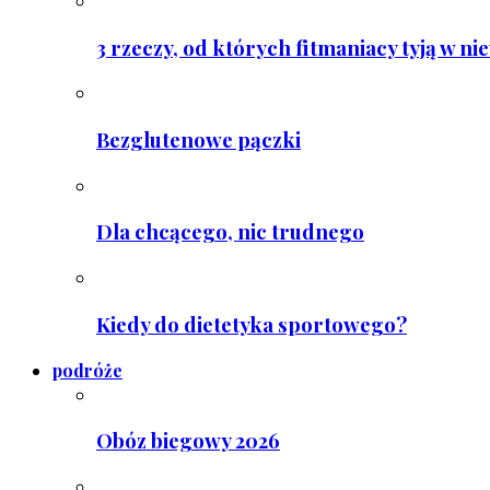
3 rzeczy, od których fitmaniacy tyją w ni
Bezglutenowe pączki
Dla chcącego, nic trudnego
Kiedy do dietetyka sportowego?
podróże
Obóz biegowy 2026