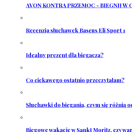
AVON KONTRA PRZEMOC - BIEGNIJ W GAR
Recenzja słuchawek Baseus Eli Sport 1
Idealny prezent dla biegacza?
Co ciekawego ostatnio przeczytałam?
Słuchawki do biegania, czym się różnią 
Biegowe wakacje w Sankt Moritz, czy wa