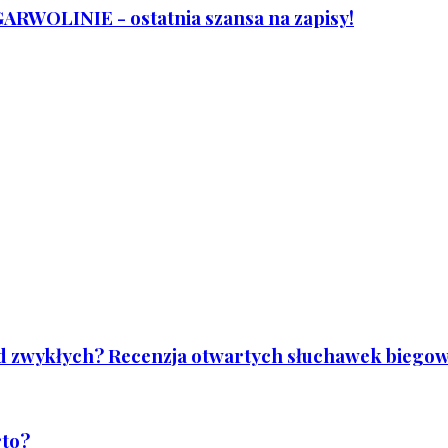
WOLINIE - ostatnia szansa na zapisy!
od zwykłych? Recenzja otwartych słuchawek biegowy
rto?