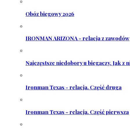
Obóz biegowy 2026
IRONMAN ARIZONA - relacja z zawodów
Najczęstsze niedobory u biegaczy. Jak z 
Ironman Texas - relacja. Część druga
Ironman Texas - relacja. Część pierwsza