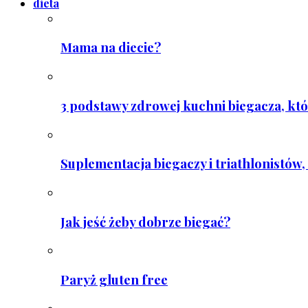
dieta
Mama na diecie?
3 podstawy zdrowej kuchni biegacza, któ
Suplementacja biegaczy i triathlonistów, 
Jak jeść żeby dobrze biegać?
Paryż gluten free