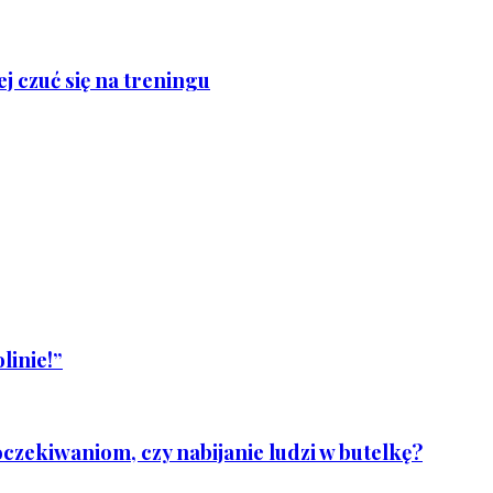
j czuć się na treningu
linie!”
czekiwaniom, czy nabijanie ludzi w butelkę?