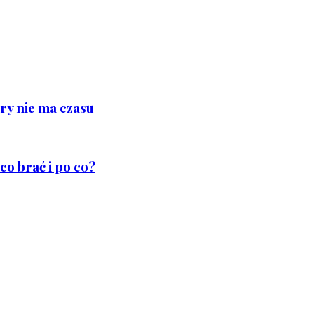
ry nie ma czasu
co brać i po co?