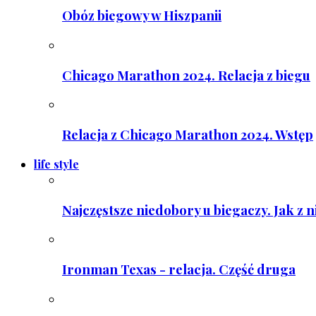
Obóz biegowy w Hiszpanii
Chicago Marathon 2024. Relacja z biegu
Relacja z Chicago Marathon 2024. Wstęp
life style
Najczęstsze niedobory u biegaczy. Jak z 
Ironman Texas - relacja. Część druga