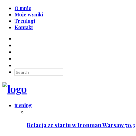
O mnie
Moje wyniki
Treningi
Kontakt
trening
Relacja ze startu w Ironman Warsaw 70.3