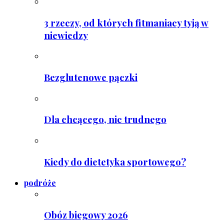
3 rzeczy, od których fitmaniacy tyją w
niewiedzy
Bezglutenowe pączki
Dla chcącego, nic trudnego
Kiedy do dietetyka sportowego?
podróże
Obóz biegowy 2026