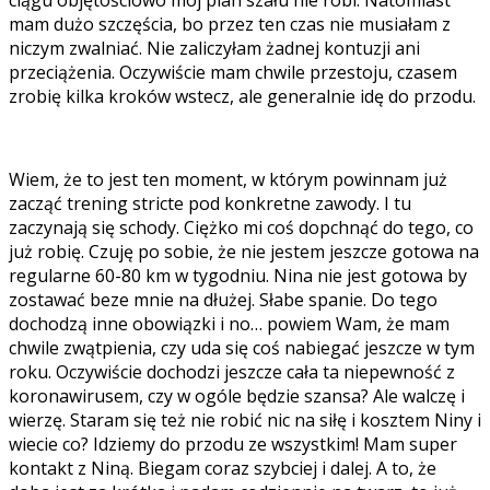
mam dużo szczęścia, bo przez ten czas nie musiałam z
niczym zwalniać. Nie zaliczyłam żadnej kontuzji ani
przeciążenia. Oczywiście mam chwile przestoju, czasem
zrobię kilka kroków wstecz, ale generalnie idę do przodu.
Wiem, że to jest ten moment, w którym powinnam już
zacząć trening stricte pod konkretne zawody. I tu
zaczynają się schody. Ciężko mi coś dopchnąć do tego, co
już robię. Czuję po sobie, że nie jestem jeszcze gotowa na
regularne 60-80 km w tygodniu. Nina nie jest gotowa by
zostawać beze mnie na dłużej. Słabe spanie. Do tego
dochodzą inne obowiązki i no… powiem Wam, że mam
chwile zwątpienia, czy uda się coś nabiegać jeszcze w tym
roku. Oczywiście dochodzi jeszcze cała ta niepewność z
koronawirusem, czy w ogóle będzie szansa? Ale walczę i
wierzę. Staram się też nie robić nic na siłę i kosztem Niny i
wiecie co? Idziemy do przodu ze wszystkim! Mam super
kontakt z Niną. Biegam coraz szybciej i dalej. A to, że