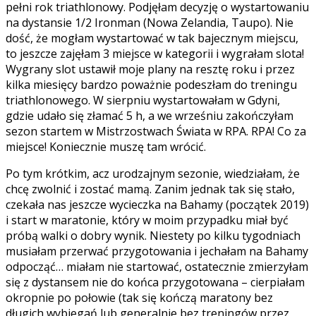
pełni rok triathlonowy. Podjęłam decyzję o wystartowaniu
na dystansie 1/2 Ironman (Nowa Zelandia, Taupo). Nie
dość, że mogłam wystartować w tak bajecznym miejscu,
to jeszcze zajęłam 3 miejsce w kategorii i wygrałam slota!
Wygrany slot ustawił moje plany na resztę roku i przez
kilka miesięcy bardzo poważnie podeszłam do treningu
triathlonowego. W sierpniu wystartowałam w Gdyni,
gdzie udało się złamać 5 h, a we wrześniu zakończyłam
sezon startem w Mistrzostwach Świata w RPA. RPA! Co za
miejsce! Koniecznie muszę tam wrócić.
Po tym krótkim, acz urodzajnym sezonie, wiedziałam, że
chcę zwolnić i zostać mamą. Zanim jednak tak się stało,
czekała nas jeszcze wycieczka na Bahamy (początek 2019)
i start w maratonie, który w moim przypadku miał być
próbą walki o dobry wynik. Niestety po kilku tygodniach
musiałam przerwać przygotowania i jechałam na Bahamy
odpocząć… miałam nie startować, ostatecznie zmierzyłam
się z dystansem nie do końca przygotowana – cierpiałam
okropnie po połowie (tak się kończą maratony bez
długich wybiegań lub generalnie bez treningów przez