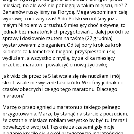
miesiąc), no ale weź nie pobiegaj w takim miejscu, nie? Z
Bahamów ruszyliśmy na Florydę. Mega wspominam całą
wyprawę, cudowny czas! A do Polski wróciliśmy już z
małym Ninolem w brzuchu. 9 miesięcy choć aktywne, to
jednak bez maratońskich przygotowań… dalej poród i te
sprawy i dosłownie rzutem na taśmę (27 grudnia)
wystartowałam z bieganiem. Od tej pory krok za krok,
kilometr za kilometrem biegam, przyśpieszam i się
wydłużam, a wszystko z myślą, by za kilka miesięcy
przebiec maraton i powalczyć o nową życiówkę.
Jak widzicie przez te 5 lat wcale się nie nudziłam i mój
skrót, wcale nie wyszedł taki krótki. Wróćmy jednak do
czasów obecnych i całego tego maratonu. Dlaczego
maraton?
Marzę o przebiegnięciu maratonu z takiego pełnego
przygotowania. Marzę by stanąć na starcie z poczuciem,
że ostatnie miesiące robiłam wszystko by być tu i teraz i
powalczyć o swój cel. Tęsknie za czasami gdy moje
bieganie kręciło się wokół przygotowań maratońskich.