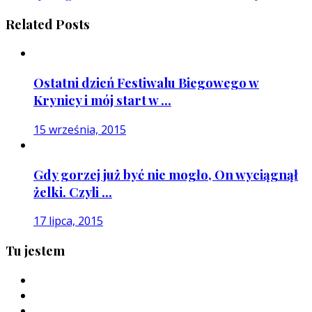
Related Posts
Ostatni dzień Festiwalu Biegowego w
Krynicy i mój start w ...
15 września, 2015
Gdy gorzej już być nie mogło, On wyciągnął
żelki. Czyli ...
17 lipca, 2015
Tu jestem