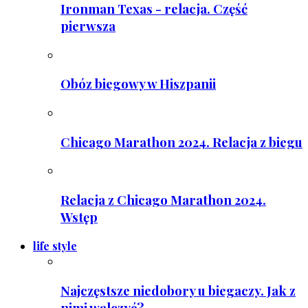
Ironman Texas - relacja. Część
pierwsza
Obóz biegowy w Hiszpanii
Chicago Marathon 2024. Relacja z biegu
Relacja z Chicago Marathon 2024.
Wstęp
life style
Najczęstsze niedobory u biegaczy. Jak z
nimi walczyć?