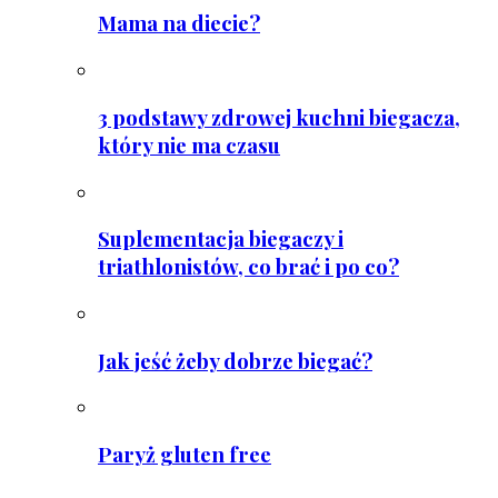
Mama na diecie?
3 podstawy zdrowej kuchni biegacza,
który nie ma czasu
Suplementacja biegaczy i
triathlonistów, co brać i po co?
Jak jeść żeby dobrze biegać?
Paryż gluten free