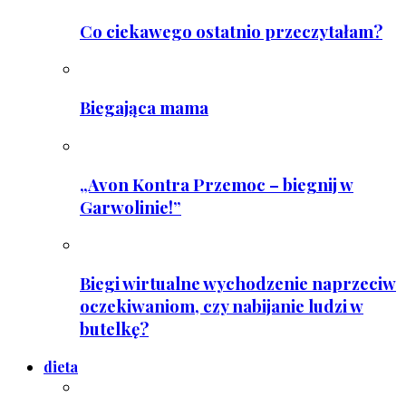
Co ciekawego ostatnio przeczytałam?
Biegająca mama
„Avon Kontra Przemoc – biegnij w
Garwolinie!”
Biegi wirtualne wychodzenie naprzeciw
oczekiwaniom, czy nabijanie ludzi w
butelkę?
dieta