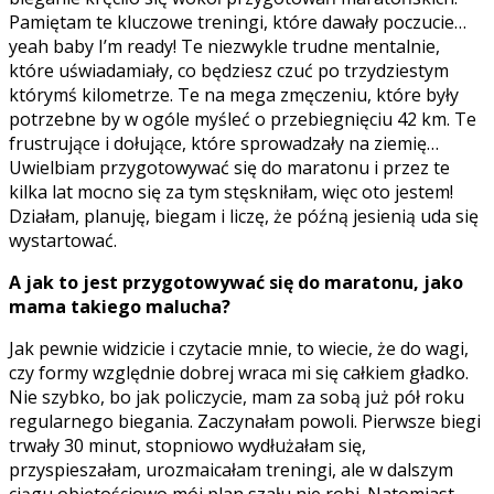
Pamiętam te kluczowe treningi, które dawały poczucie…
yeah baby I’m ready! Te niezwykle trudne mentalnie,
które uświadamiały, co będziesz czuć po trzydziestym
którymś kilometrze. Te na mega zmęczeniu, które były
potrzebne by w ogóle myśleć o przebiegnięciu 42 km. Te
frustrujące i dołujące, które sprowadzały na ziemię…
Uwielbiam przygotowywać się do maratonu i przez te
kilka lat mocno się za tym stęskniłam, więc oto jestem!
Działam, planuję, biegam i liczę, że późną jesienią uda się
wystartować.
A jak to jest przygotowywać się do maratonu, jako
mama takiego malucha?
Jak pewnie widzicie i czytacie mnie, to wiecie, że do wagi,
czy formy względnie dobrej wraca mi się całkiem gładko.
Nie szybko, bo jak policzycie, mam za sobą już pół roku
regularnego biegania. Zaczynałam powoli. Pierwsze biegi
trwały 30 minut, stopniowo wydłużałam się,
przyspieszałam, urozmaicałam treningi, ale w dalszym
ciągu objętościowo mój plan szału nie robi. Natomiast