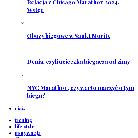
Relacja z Chicago Marathon 2024.
Wstęp
Obozy biegowe w Sankt Moritz
Denia, czyli ucieczka biegacza od zimy
NYC Marathon, czy warto marzyć o tym
biegu?
ciąża
trening
life style
motywacja