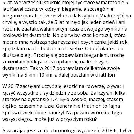
5 lat. We wrześniu stuknie mojej życiówce w maratonie 5
lat. Kawał czasu, w którym bieganie, a szczególnie
bieganie maratonów zeszło na dalszy plan. Miało zejść na
chwilę, a wyszło tak, że 5 lat minęło jak jeden dzień i ani
razu nie zaatakowałam w tym czasie swojego wyniku na
królewskim dystansie. Najpierw był czas kontuzji, która
mocno mną wstrząsnęła fizycznie i psychicznie. Jakiś rok
spędziłam na dochodzeniu do siebie. Odpuściłam sobie
dłuższe biegi. Trochę się pobawiłam bieganiem, trochę
zmieniłam podejście i skupiłam się na krótszych
dystansach. Tak w 2017 poprawiłam delikatnie swoje
wyniki na 5 km i 10 km, a dalej poszłam w triathlon.
W 2017 zaczęłam uczyć się jeździć na rowerze, pływać i
łączyć wszystkie trzy dziedziny ze sobą. Zaliczyłam kilka
startów na dystansie 1/4. Było wesoło, inaczej, czasem
ciężko, czasem na luzie. Generalnie triathlon to fajna
sprawa i wiele mnie nauczył. Na pewno wrócę do tego
wszystkiego… może już w przyszłym roku?
A wracając jeszcze do chronologii wydarzeń, 2018 to był w