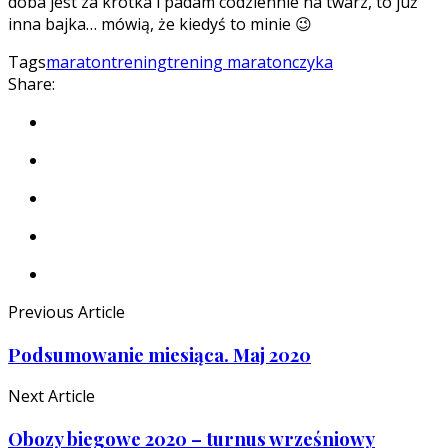
doba jest za krótka i padam codziennie na twarz, to już
inna bajka… mówią, że kiedyś to minie 😉
Tags
maraton
trening
trening maratonczyka
Share:
Previous Article
Podsumowanie miesiąca. Maj 2020
Next Article
Obozy biegowe 2020 – turnus wrześniowy