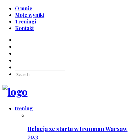
O mnie
Moje wyniki
Treningi
Kontakt
trening
Relacja ze startu w Ironman Warsaw
70.3