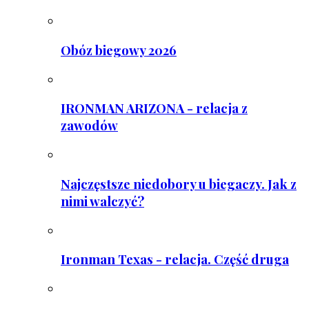
Obóz biegowy 2026
IRONMAN ARIZONA - relacja z
zawodów
Najczęstsze niedobory u biegaczy. Jak z
nimi walczyć?
Ironman Texas - relacja. Część druga