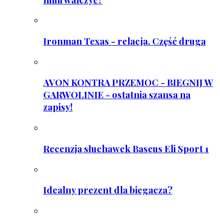
Ironman Texas - relacja. Część druga
AVON KONTRA PRZEMOC - BIEGNIJ W
GARWOLINIE - ostatnia szansa na
zapisy!
Recenzja słuchawek Baseus Eli Sport 1
Idealny prezent dla biegacza?