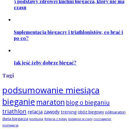
3 podstawy zdrowej kuchni biegacza, który nie ma
czasu
Suplementacja biegaczy i triathlonistów, co brać i
po co?
Jak jeść żeby dobrze biegać?
Tagi
podsumowanie miesiąca
bieganie
maraton
blog o bieganiu
triathlon
relacja
zawody
trening
obóz biegowy
półmaraton
dieta biegacza
kontuzja
Relacja z biegu
bieganie w ciąży
rozciąganie
motywacja