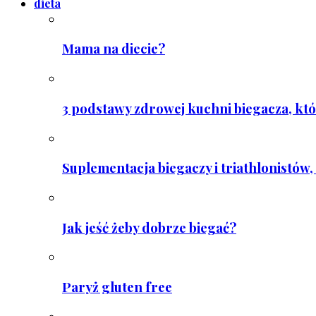
dieta
Mama na diecie?
3 podstawy zdrowej kuchni biegacza, któ
Suplementacja biegaczy i triathlonistów, 
Jak jeść żeby dobrze biegać?
Paryż gluten free