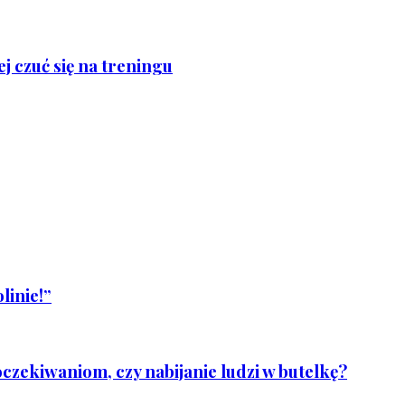
j czuć się na treningu
linie!”
czekiwaniom, czy nabijanie ludzi w butelkę?