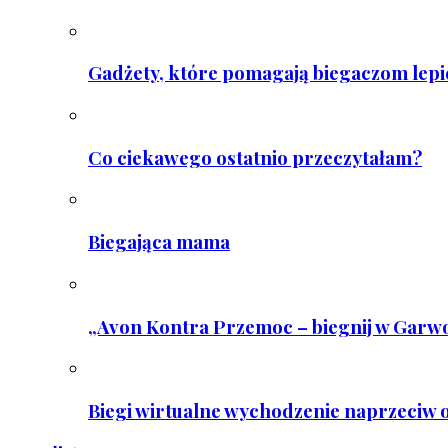
Gadżety, które pomagają biegaczom lepie
Co ciekawego ostatnio przeczytałam?
Biegająca mama
„Avon Kontra Przemoc – biegnij w Garwo
Biegi wirtualne wychodzenie naprzeciw o