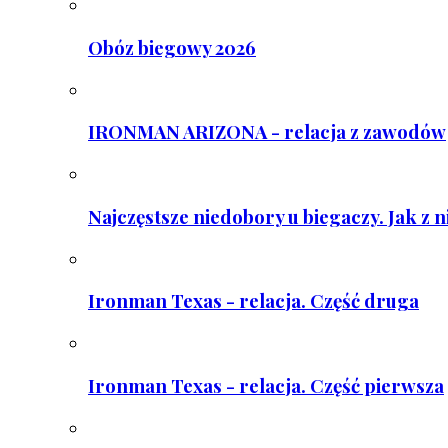
Obóz biegowy 2026
IRONMAN ARIZONA - relacja z zawodów
Najczęstsze niedobory u biegaczy. Jak z 
Ironman Texas - relacja. Część druga
Ironman Texas - relacja. Część pierwsza