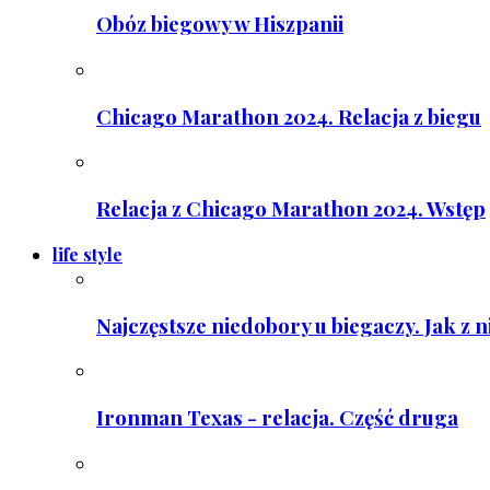
Obóz biegowy w Hiszpanii
Chicago Marathon 2024. Relacja z biegu
Relacja z Chicago Marathon 2024. Wstęp
life style
Najczęstsze niedobory u biegaczy. Jak z 
Ironman Texas - relacja. Część druga