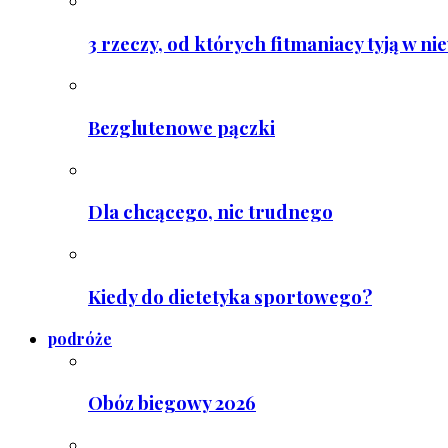
3 rzeczy, od których fitmaniacy tyją w ni
Bezglutenowe pączki
Dla chcącego, nic trudnego
Kiedy do dietetyka sportowego?
podróże
Obóz biegowy 2026