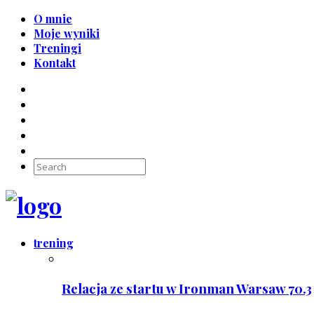
O mnie
Moje wyniki
Treningi
Kontakt
trening
Relacja ze startu w Ironman Warsaw 70.3