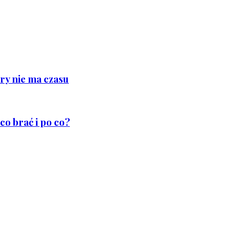
ry nie ma czasu
co brać i po co?