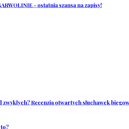
WOLINIE - ostatnia szansa na zapisy!
od zwykłych? Recenzja otwartych słuchawek biegowy
rto?