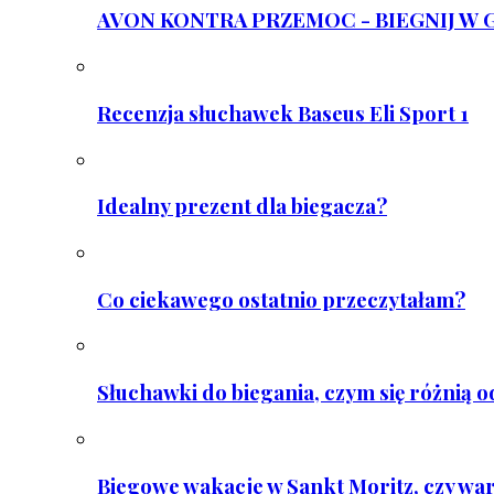
AVON KONTRA PRZEMOC - BIEGNIJ W GAR
Recenzja słuchawek Baseus Eli Sport 1
Idealny prezent dla biegacza?
Co ciekawego ostatnio przeczytałam?
Słuchawki do biegania, czym się różnią 
Biegowe wakacje w Sankt Moritz, czy wa