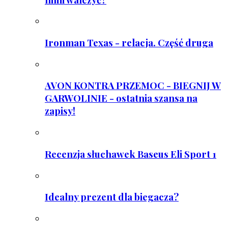
Ironman Texas - relacja. Część druga
AVON KONTRA PRZEMOC - BIEGNIJ W
GARWOLINIE - ostatnia szansa na
zapisy!
Recenzja słuchawek Baseus Eli Sport 1
Idealny prezent dla biegacza?