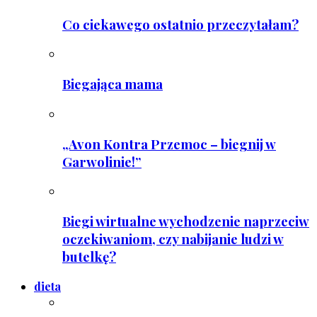
Co ciekawego ostatnio przeczytałam?
Biegająca mama
„Avon Kontra Przemoc – biegnij w
Garwolinie!”
Biegi wirtualne wychodzenie naprzeciw
oczekiwaniom, czy nabijanie ludzi w
butelkę?
dieta