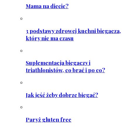
Mama na diecie?
3 podstawy zdrowej kuchni biegacza,
który nie ma czasu
Suplementacja biegaczy i
triathlonistów, co brać i po co?
Jak jeść żeby dobrze biegać?
Paryż gluten free