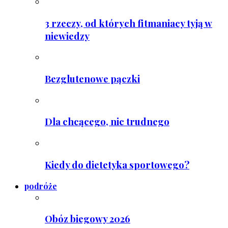
3 rzeczy, od których fitmaniacy tyją w
niewiedzy
Bezglutenowe pączki
Dla chcącego, nic trudnego
Kiedy do dietetyka sportowego?
podróże
Obóz biegowy 2026