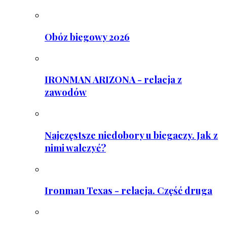
Obóz biegowy 2026
IRONMAN ARIZONA - relacja z
zawodów
Najczęstsze niedobory u biegaczy. Jak z
nimi walczyć?
Ironman Texas - relacja. Część druga