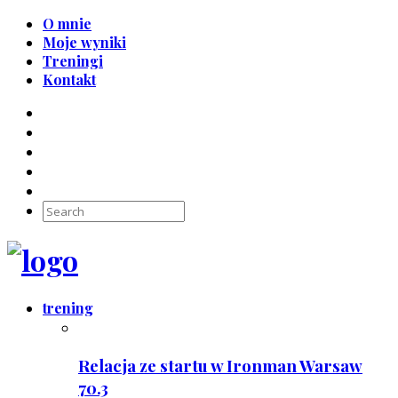
O mnie
Moje wyniki
Treningi
Kontakt
trening
Relacja ze startu w Ironman Warsaw
70.3