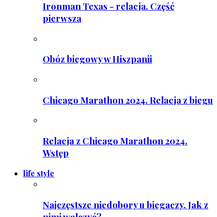
Ironman Texas - relacja. Część
pierwsza
Obóz biegowy w Hiszpanii
Chicago Marathon 2024. Relacja z biegu
Relacja z Chicago Marathon 2024.
Wstęp
life style
Najczęstsze niedobory u biegaczy. Jak z
nimi walczyć?