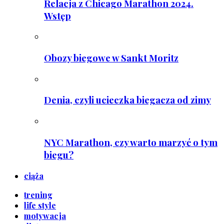
Relacja z Chicago Marathon 2024.
Wstęp
Obozy biegowe w Sankt Moritz
Denia, czyli ucieczka biegacza od zimy
NYC Marathon, czy warto marzyć o tym
biegu?
ciąża
trening
life style
motywacja