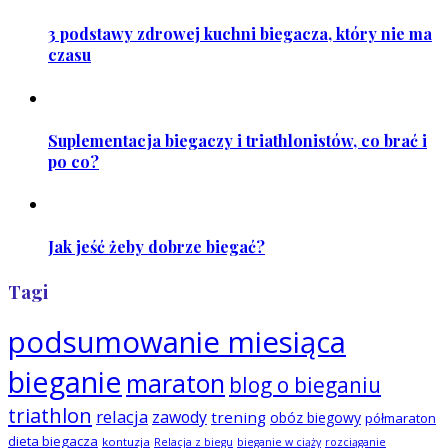
3 podstawy zdrowej kuchni biegacza, który nie ma
czasu
Suplementacja biegaczy i triathlonistów, co brać i
po co?
Jak jeść żeby dobrze biegać?
Tagi
podsumowanie miesiąca
bieganie
maraton
blog o bieganiu
triathlon
relacja
zawody
trening
obóz biegowy
półmaraton
dieta biegacza
kontuzja
Relacja z biegu
bieganie w ciąży
rozciąganie