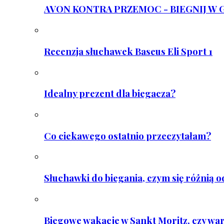
AVON KONTRA PRZEMOC - BIEGNIJ W GAR
Recenzja słuchawek Baseus Eli Sport 1
Idealny prezent dla biegacza?
Co ciekawego ostatnio przeczytałam?
Słuchawki do biegania, czym się różnią 
Biegowe wakacje w Sankt Moritz, czy wa