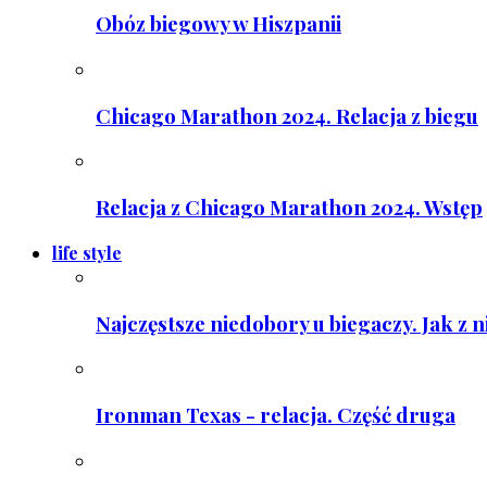
Obóz biegowy w Hiszpanii
Chicago Marathon 2024. Relacja z biegu
Relacja z Chicago Marathon 2024. Wstęp
life style
Najczęstsze niedobory u biegaczy. Jak z 
Ironman Texas - relacja. Część druga