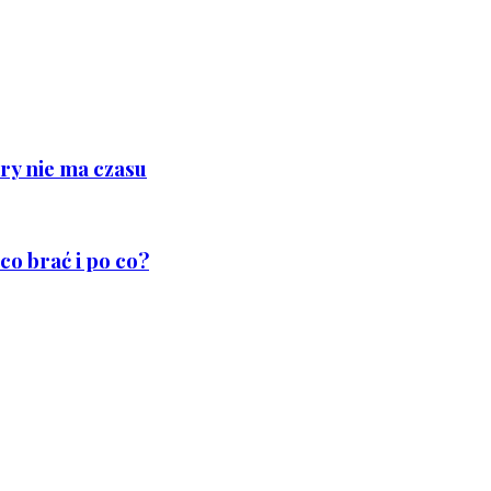
ry nie ma czasu
co brać i po co?