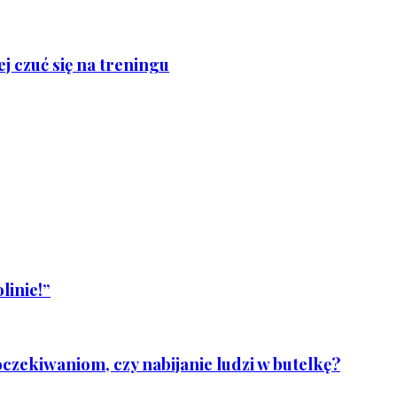
j czuć się na treningu
linie!”
czekiwaniom, czy nabijanie ludzi w butelkę?