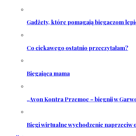
Gadżety, które pomagają biegaczom lepie
Co ciekawego ostatnio przeczytałam?
Biegająca mama
„Avon Kontra Przemoc – biegnij w Garwo
Biegi wirtualne wychodzenie naprzeciw o