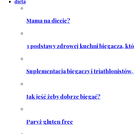
dieta
Mama na diecie?
3 podstawy zdrowej kuchni biegacza, któ
Suplementacja biegaczy i triathlonistów, 
Jak jeść żeby dobrze biegać?
Paryż gluten free