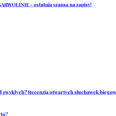
WOLINIE - ostatnia szansa na zapisy!
od zwykłych? Recenzja otwartych słuchawek biegowy
rto?