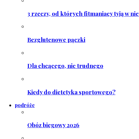
3 rzeczy, od których fitmaniacy tyją w ni
Bezglutenowe pączki
Dla chcącego, nic trudnego
Kiedy do dietetyka sportowego?
podróże
Obóz biegowy 2026