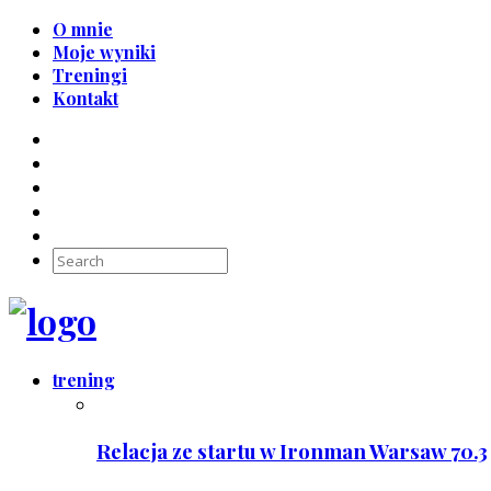
O mnie
Moje wyniki
Treningi
Kontakt
trening
Relacja ze startu w Ironman Warsaw 70.3