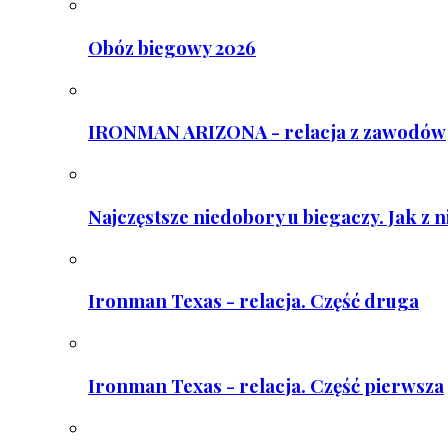
Obóz biegowy 2026
IRONMAN ARIZONA - relacja z zawodów
Najczęstsze niedobory u biegaczy. Jak z 
Ironman Texas - relacja. Część druga
Ironman Texas - relacja. Część pierwsza