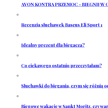
AVON KONTRA PRZEMOC - BIEGNIJ W GAR
Recenzja słuchawek Baseus Eli Sport 1
Idealny prezent dla biegacza?
Co ciekawego ostatnio przeczytałam?
Słuchawki do biegania, czym się różnią 
Biegowe wakacje w Sankt Moritz, czy wa