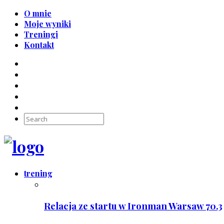
O mnie
Moje wyniki
Treningi
Kontakt
trening
Relacja ze startu w Ironman Warsaw 70.3