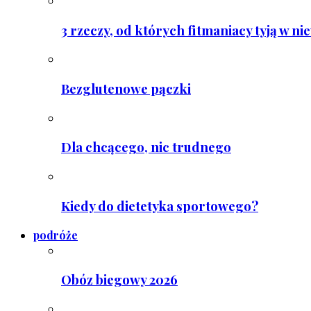
3 rzeczy, od których fitmaniacy tyją w ni
Bezglutenowe pączki
Dla chcącego, nic trudnego
Kiedy do dietetyka sportowego?
podróże
Obóz biegowy 2026