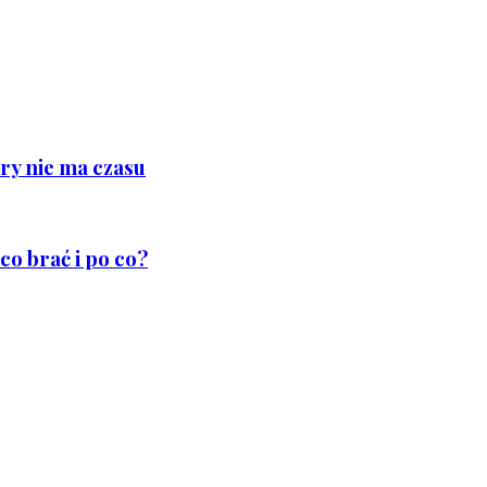
ry nie ma czasu
co brać i po co?