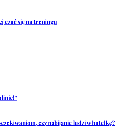
j czuć się na treningu
linie!”
czekiwaniom, czy nabijanie ludzi w butelkę?