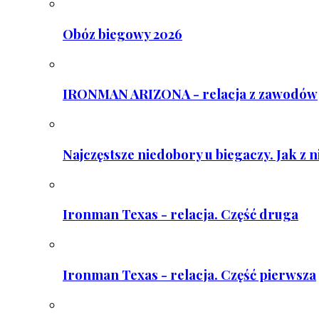
Obóz biegowy 2026
IRONMAN ARIZONA - relacja z zawodów
Najczęstsze niedobory u biegaczy. Jak z 
Ironman Texas - relacja. Część druga
Ironman Texas - relacja. Część pierwsza