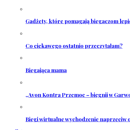
Gadżety, które pomagają biegaczom lepie
Co ciekawego ostatnio przeczytałam?
Biegająca mama
„Avon Kontra Przemoc – biegnij w Garwo
Biegi wirtualne wychodzenie naprzeciw o