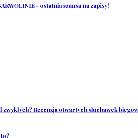
WOLINIE - ostatnia szansa na zapisy!
od zwykłych? Recenzja otwartych słuchawek biegowy
rto?