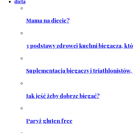
dieta
Mama na diecie?
3 podstawy zdrowej kuchni biegacza, któ
Suplementacja biegaczy i triathlonistów, 
Jak jeść żeby dobrze biegać?
Paryż gluten free