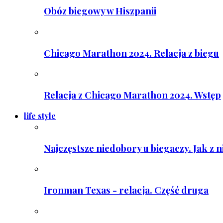
Obóz biegowy w Hiszpanii
Chicago Marathon 2024. Relacja z biegu
Relacja z Chicago Marathon 2024. Wstęp
life style
Najczęstsze niedobory u biegaczy. Jak z 
Ironman Texas - relacja. Część druga