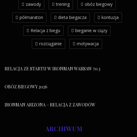
zawody
trening
obóz biegowy
półmaraton
dieta biegacza
kontuzja
Relacja z biegu
bieganie w ciąży
rozciąganie
motywacja
RELACJA ZE STARTU W IRONMAN WARSAW 70.3
OBÓZ BIEGOWY 2026
IRONMAN ARIZONA – RELACJA Z ZAWODÓW
ARCHIWUM