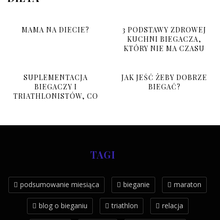
MAMA NA DIECIE?
3 PODSTAWY ZDROWEJ
KUCHNI BIEGACZA,
KTÓRY NIE MA CZASU
SUPLEMENTACJA
JAK JEŚĆ ŻEBY DOBRZE
BIEGACZY I
BIEGAĆ?
TRIATHLONISTÓW, CO
BRAĆ I PO CO?
TAGI
podsumowanie miesiąca
bieganie
maraton
blog o bieganiu
triathlon
relacja