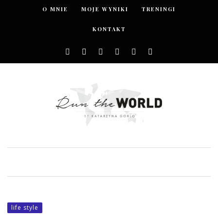
O MNIE
MOJE WYNIKI
TRENINGI
KONTAKT
life style