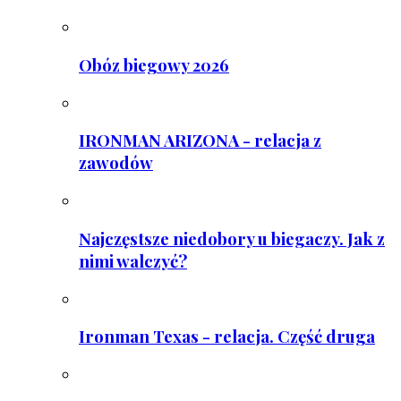
Obóz biegowy 2026
IRONMAN ARIZONA - relacja z
zawodów
Najczęstsze niedobory u biegaczy. Jak z
nimi walczyć?
Ironman Texas - relacja. Część druga