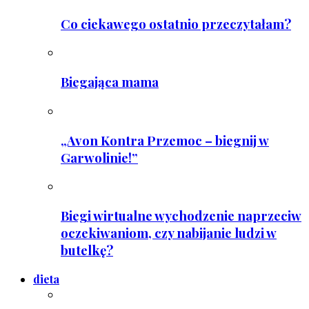
Co ciekawego ostatnio przeczytałam?
Biegająca mama
„Avon Kontra Przemoc – biegnij w
Garwolinie!”
Biegi wirtualne wychodzenie naprzeciw
oczekiwaniom, czy nabijanie ludzi w
butelkę?
dieta