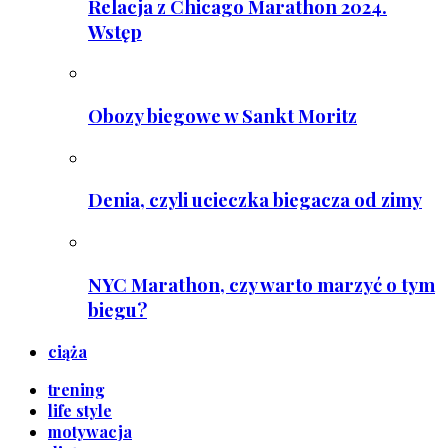
Relacja z Chicago Marathon 2024.
Wstęp
Obozy biegowe w Sankt Moritz
Denia, czyli ucieczka biegacza od zimy
NYC Marathon, czy warto marzyć o tym
biegu?
ciąża
trening
life style
motywacja