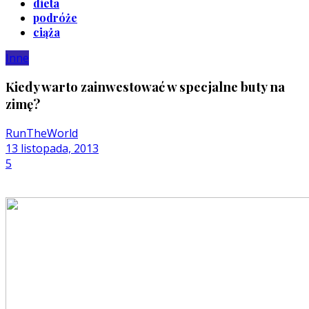
dieta
podróże
ciąża
Inne
Kiedy warto zainwestować w specjalne buty na
zimę?
RunTheWorld
13 listopada, 2013
5