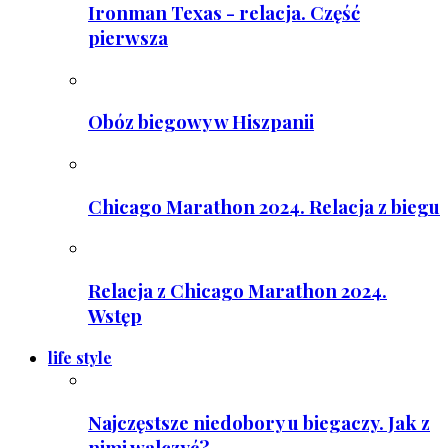
Ironman Texas - relacja. Część
pierwsza
Obóz biegowy w Hiszpanii
Chicago Marathon 2024. Relacja z biegu
Relacja z Chicago Marathon 2024.
Wstęp
life style
Najczęstsze niedobory u biegaczy. Jak z
nimi walczyć?