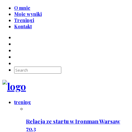
O mnie
Moje wyniki
Treningi
Kontakt
trening
Relacja ze startu w Ironman Warsaw
70.3