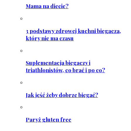
Mama na diecie?
3 podstawy zdrowej kuchni biegacza,
który nie ma czasu
Suplementacja biegaczy i
triathlonistów, co brać i po co?
Jak jeść żeby dobrze biegać?
Paryż gluten free