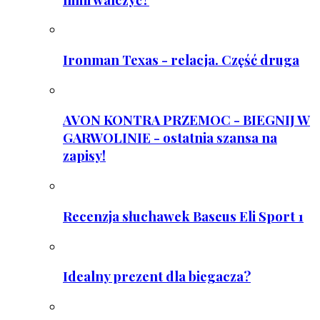
Ironman Texas - relacja. Część druga
AVON KONTRA PRZEMOC - BIEGNIJ W
GARWOLINIE - ostatnia szansa na
zapisy!
Recenzja słuchawek Baseus Eli Sport 1
Idealny prezent dla biegacza?