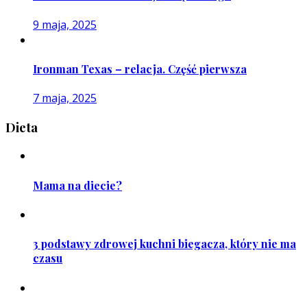
9 maja, 2025
Ironman Texas – relacja. Część pierwsza
7 maja, 2025
Dieta
Mama na diecie?
3 podstawy zdrowej kuchni biegacza, który nie ma
czasu