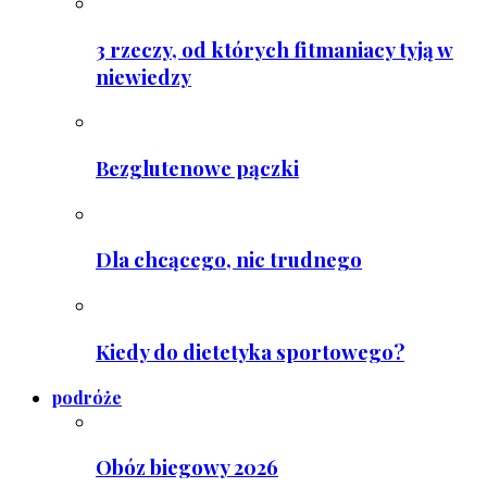
3 rzeczy, od których fitmaniacy tyją w
niewiedzy
Bezglutenowe pączki
Dla chcącego, nic trudnego
Kiedy do dietetyka sportowego?
podróże
Obóz biegowy 2026