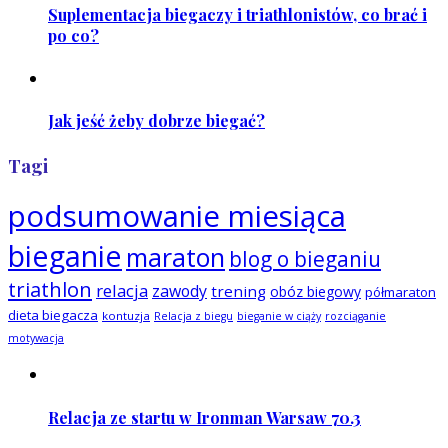
Suplementacja biegaczy i triathlonistów, co brać i
po co?
Jak jeść żeby dobrze biegać?
Tagi
podsumowanie miesiąca
bieganie
maraton
blog o bieganiu
triathlon
relacja
zawody
trening
obóz biegowy
półmaraton
dieta biegacza
kontuzja
Relacja z biegu
bieganie w ciąży
rozciąganie
motywacja
Relacja ze startu w Ironman Warsaw 70.3