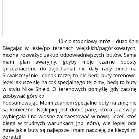
10-cio stopniowy mróz + dużo śni
Biegając w lesie/po terenach wiejskich/pagórkowatych,
można rozważyć zakup odpowiedniejszych butów. Sama
mam plan awaryjny, gdyby moje czarne boosty
(przeznaczone do zajechania) nie dały rady zimie na
Suwalszczyźnie. Jednak raczej to nie będą buty terenowe.
Jeżeli skuszę się na coś specjalnego tej zimy, będą to buty
w stylu Nike Shield. O terenowych pomyślę gdy zacznę
zdobywać góry 🙂
Podsumowując: Moim zdaniem specjalne buty na zimę nie
są konieczne. Najlepiej jest dobić parę, która już swoje
wybiegała i na wiosnę zainwestować w nową. Jeżeli ktoś
biega w trudnych warunkach (np. góry), wie lepiej ode
mnie jakie buty są najlepsze i mam nadzieję, że kiedyś mi
doradzi!