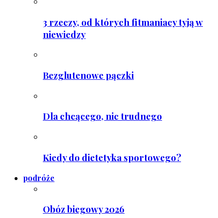
3 rzeczy, od których fitmaniacy tyją w
niewiedzy
Bezglutenowe pączki
Dla chcącego, nic trudnego
Kiedy do dietetyka sportowego?
podróże
Obóz biegowy 2026