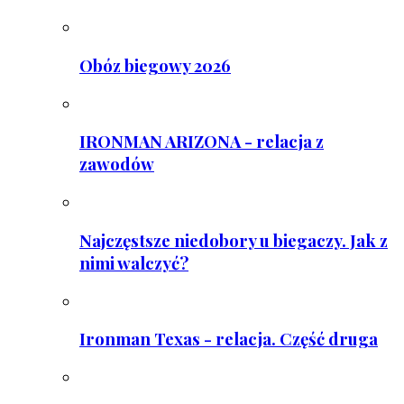
Obóz biegowy 2026
IRONMAN ARIZONA - relacja z
zawodów
Najczęstsze niedobory u biegaczy. Jak z
nimi walczyć?
Ironman Texas - relacja. Część druga