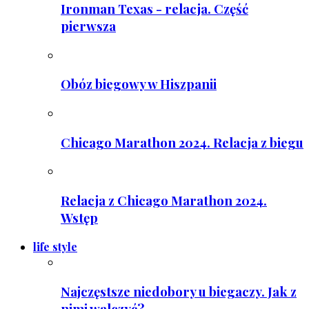
Ironman Texas - relacja. Część
pierwsza
Obóz biegowy w Hiszpanii
Chicago Marathon 2024. Relacja z biegu
Relacja z Chicago Marathon 2024.
Wstęp
life style
Najczęstsze niedobory u biegaczy. Jak z
nimi walczyć?