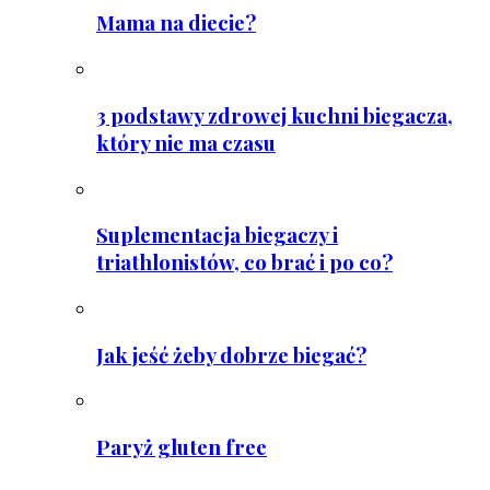
Mama na diecie?
3 podstawy zdrowej kuchni biegacza,
który nie ma czasu
Suplementacja biegaczy i
triathlonistów, co brać i po co?
Jak jeść żeby dobrze biegać?
Paryż gluten free