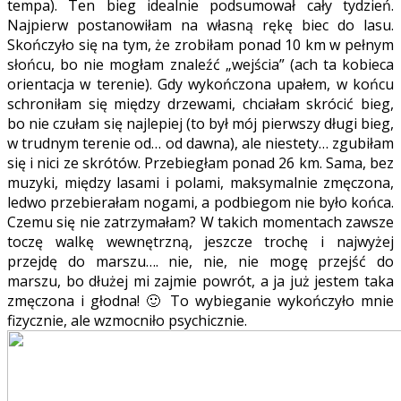
tempa). Ten bieg idealnie podsumował cały tydzień.
Najpierw postanowiłam na własną rękę biec do lasu.
Skończyło się na tym, że zrobiłam ponad 10 km w pełnym
słońcu, bo nie mogłam znaleźć „wejścia” (ach ta kobieca
orientacja w terenie). Gdy wykończona upałem, w końcu
schroniłam się między drzewami, chciałam skrócić bieg,
bo nie czułam się najlepiej (to był mój pierwszy długi bieg,
w trudnym terenie od… od dawna), ale niestety… zgubiłam
się i nici ze skrótów. Przebiegłam ponad 26 km. Sama, bez
muzyki, między lasami i polami, maksymalnie zmęczona,
ledwo przebierałam nogami, a podbiegom nie było końca.
Czemu się nie zatrzymałam? W takich momentach zawsze
toczę walkę wewnętrzną, jeszcze trochę i najwyżej
przejdę do marszu…. nie, nie, nie mogę przejść do
marszu, bo dłużej mi zajmie powrót, a ja już jestem taka
zmęczona i głodna! 🙂 To wybieganie wykończyło mnie
fizycznie, ale wzmocniło psychicznie.