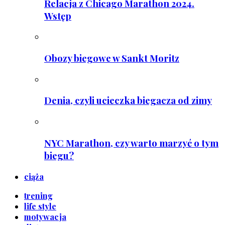
Relacja z Chicago Marathon 2024.
Wstęp
Obozy biegowe w Sankt Moritz
Denia, czyli ucieczka biegacza od zimy
NYC Marathon, czy warto marzyć o tym
biegu?
ciąża
trening
life style
motywacja