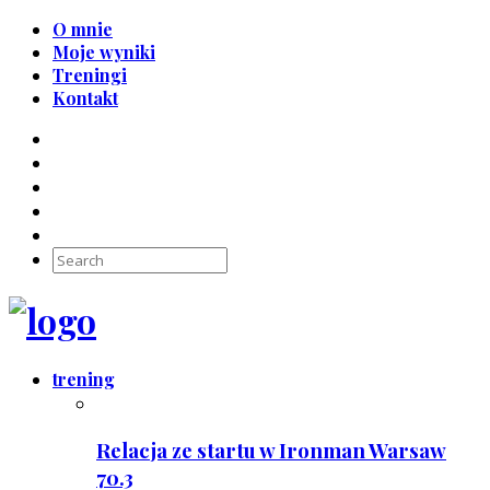
O mnie
Moje wyniki
Treningi
Kontakt
trening
Relacja ze startu w Ironman Warsaw
70.3