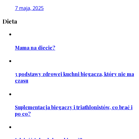
7 maja, 2025
Dieta
Mama na diecie?
3 podstawy zdrowej kuchni biegacza, który nie ma
czasu
Suplementacja biegaczy i triathlonistów, co brać i
po co?