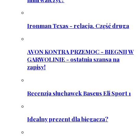
Ironman Texas - relacja. Część druga
AVON KONTRA PRZEMOC - BIEGNIJ W
GARWOLINIE - ostatnia szansa na
zapisy!
Recenzja słuchawek Baseus Eli Sport 1
Idealny prezent dla biegacza?