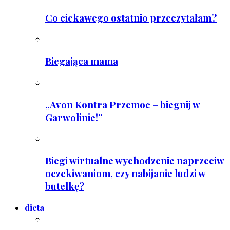
Co ciekawego ostatnio przeczytałam?
Biegająca mama
„Avon Kontra Przemoc – biegnij w
Garwolinie!”
Biegi wirtualne wychodzenie naprzeciw
oczekiwaniom, czy nabijanie ludzi w
butelkę?
dieta