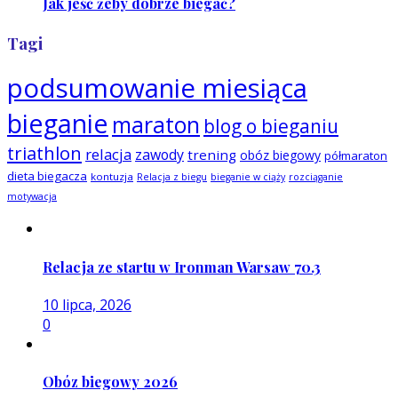
Jak jeść żeby dobrze biegać?
Tagi
podsumowanie miesiąca
bieganie
maraton
blog o bieganiu
triathlon
relacja
zawody
trening
obóz biegowy
półmaraton
dieta biegacza
kontuzja
Relacja z biegu
bieganie w ciąży
rozciąganie
motywacja
Relacja ze startu w Ironman Warsaw 70.3
10 lipca, 2026
0
Obóz biegowy 2026