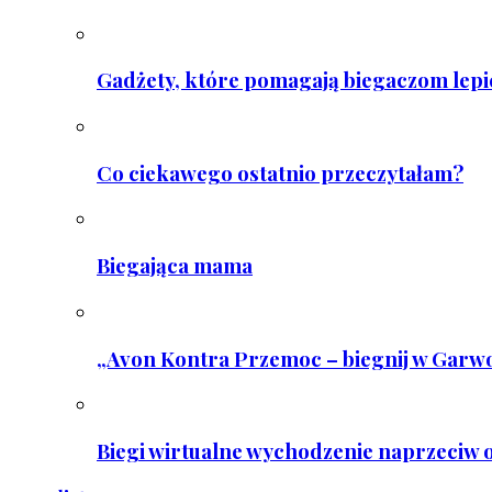
Gadżety, które pomagają biegaczom lepie
Co ciekawego ostatnio przeczytałam?
Biegająca mama
„Avon Kontra Przemoc – biegnij w Garwo
Biegi wirtualne wychodzenie naprzeciw o