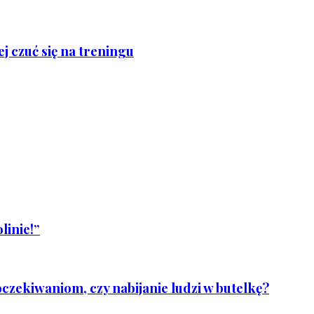
j czuć się na treningu
linie!”
czekiwaniom, czy nabijanie ludzi w butelkę?