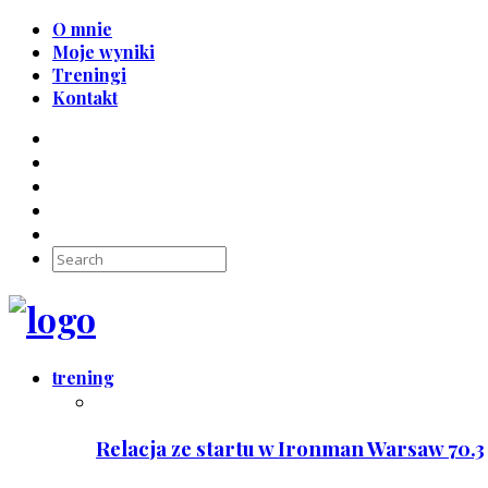
O mnie
Moje wyniki
Treningi
Kontakt
trening
Relacja ze startu w Ironman Warsaw 70.3