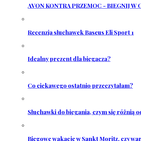
AVON KONTRA PRZEMOC - BIEGNIJ W GAR
Recenzja słuchawek Baseus Eli Sport 1
Idealny prezent dla biegacza?
Co ciekawego ostatnio przeczytałam?
Słuchawki do biegania, czym się różnią 
Biegowe wakacje w Sankt Moritz, czy wa