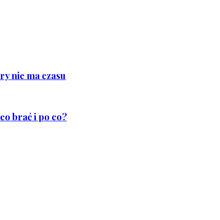
ry nie ma czasu
co brać i po co?