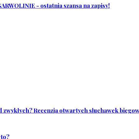
WOLINIE - ostatnia szansa na zapisy!
od zwykłych? Recenzja otwartych słuchawek biegowy
rto?