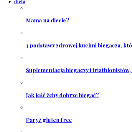
dieta
Mama na diecie?
3 podstawy zdrowej kuchni biegacza, któ
Suplementacja biegaczy i triathlonistów, 
Jak jeść żeby dobrze biegać?
Paryż gluten free