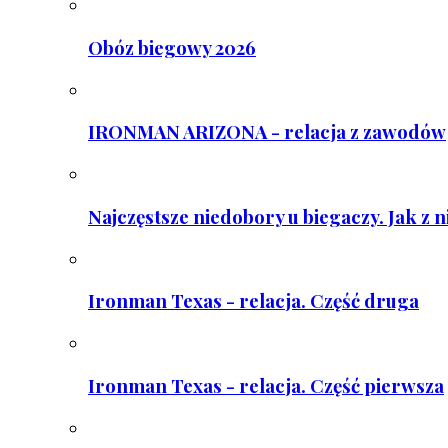
Obóz biegowy 2026
IRONMAN ARIZONA - relacja z zawodów
Najczęstsze niedobory u biegaczy. Jak z 
Ironman Texas - relacja. Część druga
Ironman Texas - relacja. Część pierwsza