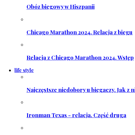
Obóz biegowy w Hiszpanii
Chicago Marathon 2024. Relacja z biegu
Relacja z Chicago Marathon 2024. Wstęp
life style
Najczęstsze niedobory u biegaczy. Jak z 
Ironman Texas - relacja. Część druga