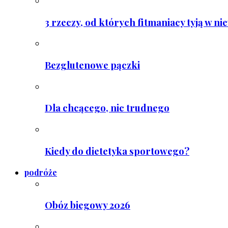
3 rzeczy, od których fitmaniacy tyją w ni
Bezglutenowe pączki
Dla chcącego, nic trudnego
Kiedy do dietetyka sportowego?
podróże
Obóz biegowy 2026