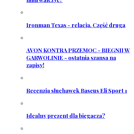
Ironman Texas - relacja. Część druga
AVON KONTRA PRZEMOC - BIEGNIJ W
GARWOLINIE - ostatnia szansa na
zapisy!
Recenzja słuchawek Baseus Eli Sport 1
Idealny prezent dla biegacza?