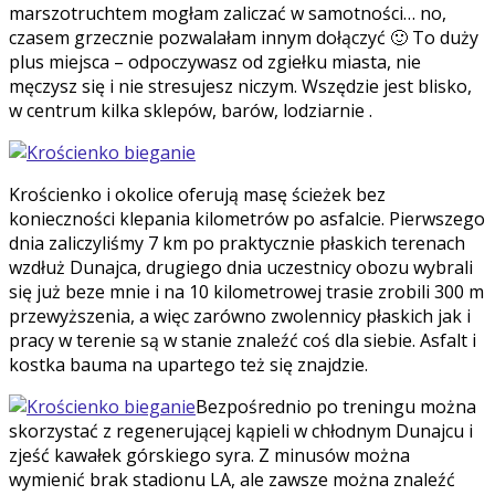
marszotruchtem mogłam zaliczać w samotności… no,
czasem grzecznie pozwalałam innym dołączyć 🙂 To duży
plus miejsca – odpoczywasz od zgiełku miasta, nie
męczysz się i nie stresujesz niczym. Wszędzie jest blisko,
w centrum kilka sklepów, barów, lodziarnie .
Krościenko i okolice oferują masę ścieżek bez
konieczności klepania kilometrów po asfalcie. Pierwszego
dnia zaliczyliśmy 7 km po praktycznie płaskich terenach
wzdłuż Dunajca, drugiego dnia uczestnicy obozu wybrali
się już beze mnie i na 10 kilometrowej trasie zrobili 300 m
przewyższenia, a więc zarówno zwolennicy płaskich jak i
pracy w terenie są w stanie znaleźć coś dla siebie. Asfalt i
kostka bauma na upartego też się znajdzie.
Bezpośrednio po treningu można
skorzystać z regenerującej kąpieli w chłodnym Dunajcu i
zjeść kawałek górskiego syra. Z minusów można
wymienić brak stadionu LA, ale zawsze można znaleźć