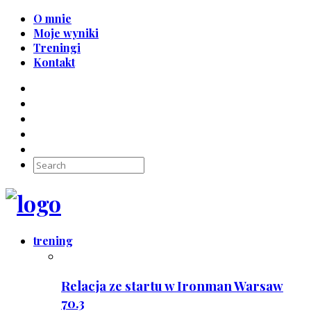
O mnie
Moje wyniki
Treningi
Kontakt
trening
Relacja ze startu w Ironman Warsaw
70.3