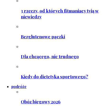
3 rzeczy, od których fitmaniacy tyją w
niewiedzy
Bezglutenowe pączki
Dla chcącego, nic trudnego
Kiedy do dietetyka sportowego?
podróże
Obóz biegowy 2026