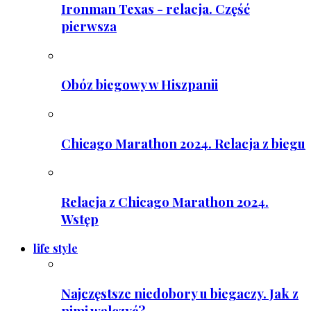
Ironman Texas - relacja. Część
pierwsza
Obóz biegowy w Hiszpanii
Chicago Marathon 2024. Relacja z biegu
Relacja z Chicago Marathon 2024.
Wstęp
life style
Najczęstsze niedobory u biegaczy. Jak z
nimi walczyć?