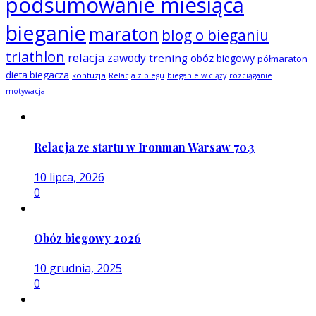
podsumowanie miesiąca
bieganie
maraton
blog o bieganiu
triathlon
relacja
zawody
trening
obóz biegowy
półmaraton
dieta biegacza
kontuzja
Relacja z biegu
bieganie w ciąży
rozciąganie
motywacja
Relacja ze startu w Ironman Warsaw 70.3
10 lipca, 2026
0
Obóz biegowy 2026
10 grudnia, 2025
0