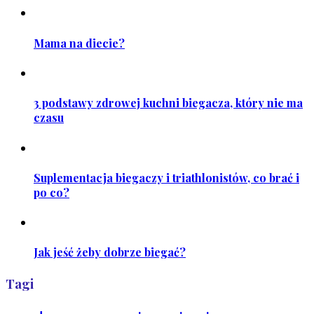
Mama na diecie?
3 podstawy zdrowej kuchni biegacza, który nie ma
czasu
Suplementacja biegaczy i triathlonistów, co brać i
po co?
Jak jeść żeby dobrze biegać?
Tagi