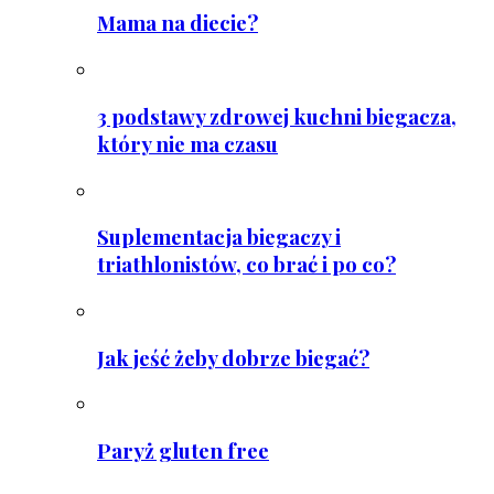
Mama na diecie?
3 podstawy zdrowej kuchni biegacza,
który nie ma czasu
Suplementacja biegaczy i
triathlonistów, co brać i po co?
Jak jeść żeby dobrze biegać?
Paryż gluten free