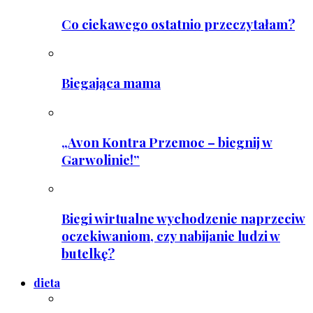
Co ciekawego ostatnio przeczytałam?
Biegająca mama
„Avon Kontra Przemoc – biegnij w
Garwolinie!”
Biegi wirtualne wychodzenie naprzeciw
oczekiwaniom, czy nabijanie ludzi w
butelkę?
dieta