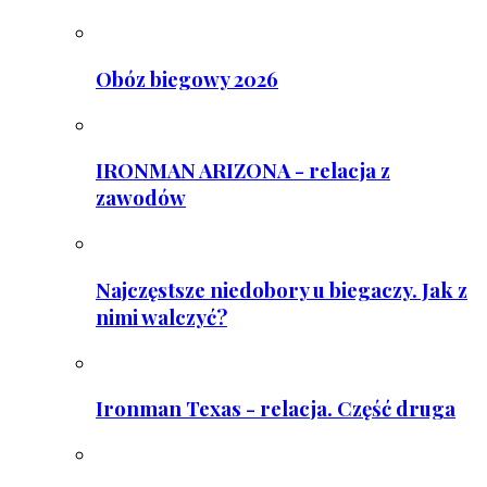
Obóz biegowy 2026
IRONMAN ARIZONA - relacja z
zawodów
Najczęstsze niedobory u biegaczy. Jak z
nimi walczyć?
Ironman Texas - relacja. Część druga