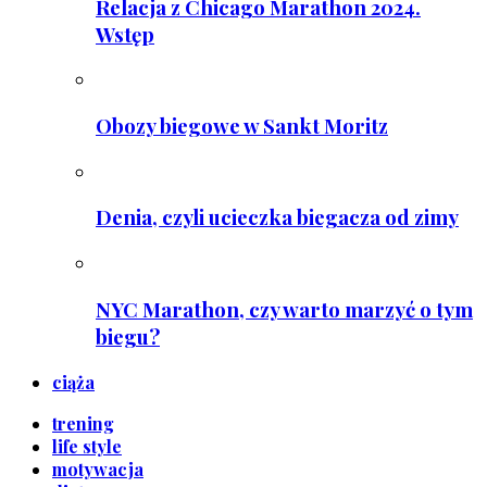
Relacja z Chicago Marathon 2024.
Wstęp
Obozy biegowe w Sankt Moritz
Denia, czyli ucieczka biegacza od zimy
NYC Marathon, czy warto marzyć o tym
biegu?
ciąża
trening
life style
motywacja