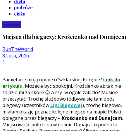
dieta
podróże
ciąża
podróże
Miejsca dla biegaczy: Krościenko nad Dunajcem
RunTheWorld
8 lipca, 2016
1
Pamiętacie moją opinię o Szklarskiej Porębie?
Link do
artykułu.
Możecie być spokojni, Krościenko aż tak nie
zalazło mi za skórę 😉 A czy w ogóle zalazło? Musicie
przeczytać! Trochę służbowo (odbywa się tam obóz
biegowy uczestników
Ligi Biegowej
), trochę biegowo,
miałam okazję poznać kolejne miejsce na mapie Polski
oblegane przez biegaczy –
Krościenko nad Dunajcem
.
Miejscowość położona w dolinie Dunajca, u podnóża