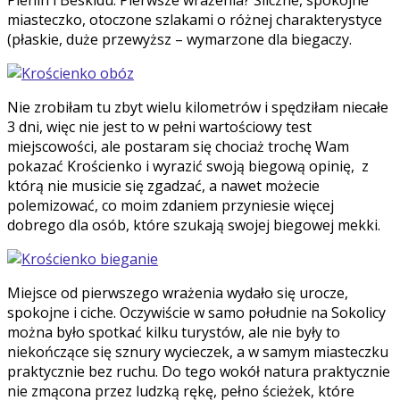
Pienin i Beskidu. Pierwsze wrażenia? Śliczne, spokojne
miasteczko, otoczone szlakami o różnej charakterystyce
(płaskie, duże przewyższ – wymarzone dla biegaczy.
Nie zrobiłam tu zbyt wielu kilometrów i spędziłam niecałe
3 dni, więc nie jest to w pełni wartościowy test
miejscowości, ale postaram się chociaż trochę Wam
pokazać Krościenko i wyrazić swoją biegową opinię, z
którą nie musicie się zgadzać, a nawet możecie
polemizować, co moim zdaniem przyniesie więcej
dobrego dla osób, które szukają swojej biegowej mekki.
Miejsce od pierwszego wrażenia wydało się urocze,
spokojne i ciche. Oczywiście w samo południe na Sokolicy
można było spotkać kilku turystów, ale nie były to
niekończące się sznury wycieczek, a w samym miasteczku
praktycznie bez ruchu. Do tego wokół natura praktycznie
nie zmącona przez ludzką rękę, pełno ścieżek, które