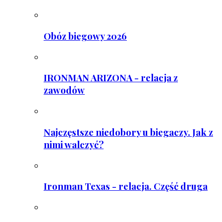
Obóz biegowy 2026
IRONMAN ARIZONA - relacja z
zawodów
Najczęstsze niedobory u biegaczy. Jak z
nimi walczyć?
Ironman Texas - relacja. Część druga