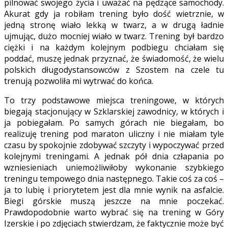
pilnować swojego życia i uważać na pędzące samochody.
Akurat gdy ja robiłam trening było dość wietrznie, w
jedną stronę wiało lekką w twarz, a w drugą ładnie
ujmując, dużo mocniej wiało w twarz. Trening był bardzo
ciężki i na każdym kolejnym podbiegu chciałam się
poddać, muszę jednak przyznać, że świadomość, że wielu
polskich długodystansowców z Szostem na czele tu
trenują pozwoliła mi wytrwać do końca.
To trzy podstawowe miejsca treningowe, w których
biegają stacjonujący w Szklarskiej zawodnicy, w których i
ja pobiegałam. Po samych górach nie biegałam, bo
realizuję trening pod maraton uliczny i nie miałam tyle
czasu by spokojnie zdobywać szczyty i wypoczywać przed
kolejnymi treningami. A jednak pół dnia człapania po
wzniesieniach uniemożliwiłoby wykonanie szybkiego
treningu tempowego dnia następnego. Takie coś za coś –
ja to lubię i priorytetem jest dla mnie wynik na asfalcie.
Biegi górskie muszą jeszcze na mnie poczekać.
Prawdopodobnie warto wybrać się na trening w Góry
Izerskie i po zdjęciach stwierdzam, że faktycznie może być