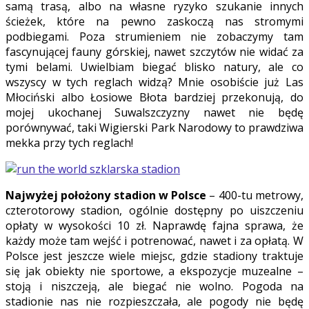
samą trasą, albo na własne ryzyko szukanie innych
ścieżek, które na pewno zaskoczą nas stromymi
podbiegami. Poza strumieniem nie zobaczymy tam
fascynującej fauny górskiej, nawet szczytów nie widać za
tymi belami. Uwielbiam biegać blisko natury, ale co
wszyscy w tych reglach widzą? Mnie osobiście już Las
Młociński albo Łosiowe Błota bardziej przekonują, do
mojej ukochanej Suwalszczyzny nawet nie będę
porównywać, taki Wigierski Park Narodowy to prawdziwa
mekka przy tych reglach!
Najwyżej położony stadion w Polsce
– 400-tu metrowy,
czterotorowy stadion, ogólnie dostępny po uiszczeniu
opłaty w wysokości 10 zł. Naprawdę fajna sprawa, że
każdy może tam wejść i potrenować, nawet i za opłatą. W
Polsce jest jeszcze wiele miejsc, gdzie stadiony traktuje
się jak obiekty nie sportowe, a ekspozycje muzealne –
stoją i niszczeją, ale biegać nie wolno. Pogoda na
stadionie nas nie rozpieszczała, ale pogody nie będę