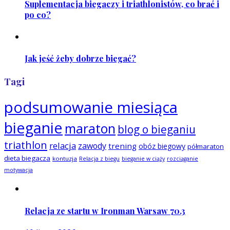
Suplementacja biegaczy i triathlonistów, co brać i
po co?
Jak jeść żeby dobrze biegać?
Tagi
podsumowanie miesiąca
bieganie
maraton
blog o bieganiu
triathlon
relacja
zawody
trening
obóz biegowy
półmaraton
dieta biegacza
kontuzja
Relacja z biegu
bieganie w ciąży
rozciąganie
motywacja
Relacja ze startu w Ironman Warsaw 70.3