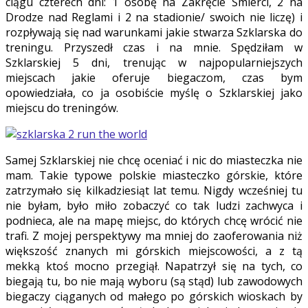
ciągu czterech dni: 1 osobę na Zakręcie Śmierci, 2 na
Drodze nad Reglami i 2 na stadionie/ swoich nie liczę) i
rozpływają się nad warunkami jakie stwarza Szklarska do
treningu. Przyszedł czas i na mnie. Spędziłam w
Szklarskiej 5 dni, trenując w najpopularniejszych
miejscach jakie oferuje biegaczom, czas bym
opowiedziała, co ja osobiście myślę o Szklarskiej jako
miejscu do treningów.
Samej Szklarskiej nie chcę oceniać i nic do miasteczka nie
mam. Takie typowe polskie miasteczko górskie, które
zatrzymało się kilkadziesiąt lat temu. Nigdy wcześniej tu
nie byłam, było miło zobaczyć co tak ludzi zachwyca i
podnieca, ale na mapę miejsc, do których chcę wrócić nie
trafi. Z mojej perspektywy ma mniej do zaoferowania niż
większość znanych mi górskich miejscowości, a z tą
mekką ktoś mocno przegiął. Napatrzył się na tych, co
biegają tu, bo nie mają wyboru (są stąd) lub zawodowych
biegaczy ciąganych od małego po górskich wioskach by