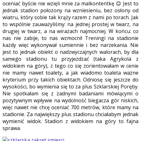
oceniać byście nie wzięli mnie za malkontentkę 😉 Jest to
jednak stadion położony na wzniesieniu, bez osłony od
wiatru, który sobie tak krąży razem z nami po torach. Jak
to wspólnie zauważyliśmy: na jednej prostej w twarz, na
drugiej w twarz, a na wirażach najmocniej. W końcu: co
nas nie zabije, to nas wzmocni! Treningi na stadionie
każdy więc wykonywał sumiennie i bez narzekania. Nie
jest to jednak obiekt o nadzwyczajnych walorach, by dla
samego stadionu tu przyjeżdżać (taka Agrykola z
widokiem na góry), z tego co się zorientowałam w cenie
nie mamy nawet toalety, a jak wiadomo toaleta ważne
kryterium przy takich obiektach. Odniosę się jeszcze do
wysokości, bo wymienia się to za plus Szklarskiej Poręby.
Nie spotkałam się z żadnymi badaniami mówiącymi o
pozytywnym wpływie na wydolność biegacza gór niskich,
więc nawet nie chcę oceniać 700 metrów, które mamy na
stadionie. Za największy plus stadionu chciałabym jednak
wymienić widok. Stadion z widokiem na góry to fajna
sprawa.