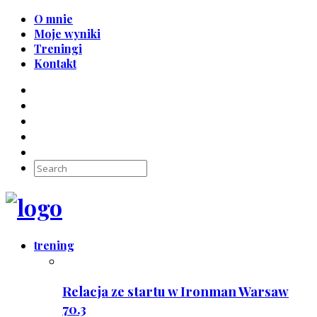
O mnie
Moje wyniki
Treningi
Kontakt
trening
Relacja ze startu w Ironman Warsaw
70.3