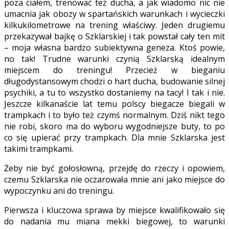
poza ciałem, trenować też ducha, a jak wiadomo nic nie
umacnia jak obozy w spartańskich warunkach i wycieczki
kilkukilometrowe na trening właściwy. Jeden drugiemu
przekazywał bajkę o Szklarskiej i tak powstał cały ten mit
– moja własna bardzo subiektywna geneza. Ktoś powie,
no tak! Trudne warunki czynią Szklarską idealnym
miejscem do treningu! Przecież w bieganiu
długodystansowym chodzi o hart ducha, budowanie silnej
psychiki, a tu to wszystko dostaniemy na tacy! I tak i nie.
Jeszcze kilkanaście lat temu polscy biegacze biegali w
trampkach i to było też czymś normalnym. Dziś nikt tego
nie robi, skoro ma do wyboru wygodniejsze buty, to po
co się upierać przy trampkach. Dla mnie Szklarska jest
takimi trampkami.
Żeby nie być gołosłowną, przejdę do rzeczy i opowiem,
czemu Szklarska nie oczarowała mnie ani jako miejsce do
wypoczynku ani do treningu.
Pierwsza i kluczowa sprawa by miejsce kwalifikowało się
do nadania mu miana mekki biegowej, to warunki