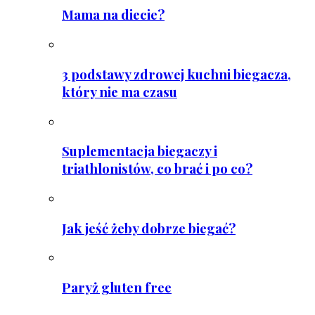
Mama na diecie?
3 podstawy zdrowej kuchni biegacza,
który nie ma czasu
Suplementacja biegaczy i
triathlonistów, co brać i po co?
Jak jeść żeby dobrze biegać?
Paryż gluten free