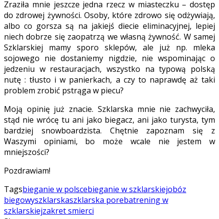
Zraziła mnie jeszcze jedna rzecz w miasteczku – dostęp
do zdrowej żywności. Osoby, które zdrowo się odżywiają,
albo co gorsza są na jakiejś diecie eliminacyjnej, lepiej
niech dobrze się zaopatrzą we własną żywność. W samej
Szklarskiej mamy sporo sklepów, ale już np. mleka
sojowego nie dostaniemy nigdzie, nie wspominając o
jedzeniu w restauracjach, wszystko na typową polską
nutę : tłusto i w panierkach, a czy to naprawdę aż taki
problem zrobić pstrąga w piecu?
Moją opinię już znacie. Szklarska mnie nie zachwyciła,
stąd nie wrócę tu ani jako biegacz, ani jako turysta, tym
bardziej snowboardzista. Chętnie zapoznam się z
Waszymi opiniami, bo może wcale nie jestem w
mniejszości?
Pozdrawiam!
Tags
bieganie w polsce
bieganie w szklarskiej
obóz
biegowy
szklarska
szklarska poreba
trening w
szklarskiej
zakret smierci