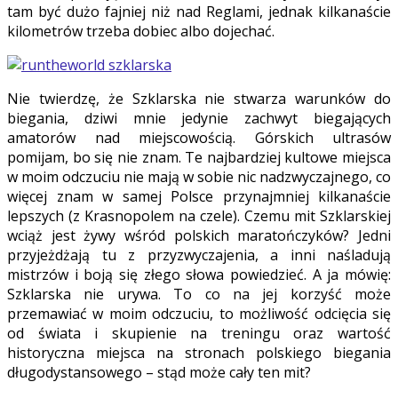
tam być dużo fajniej niż nad Reglami, jednak kilkanaście
kilometrów trzeba dobiec albo dojechać.
Nie twierdzę, że Szklarska nie stwarza warunków do
biegania, dziwi mnie jedynie zachwyt biegających
amatorów nad miejscowością. Górskich ultrasów
pomijam, bo się nie znam. Te najbardziej kultowe miejsca
w moim odczuciu nie mają w sobie nic nadzwyczajnego, co
więcej znam w samej Polsce przynajmniej kilkanaście
lepszych (z Krasnopolem na czele). Czemu mit Szklarskiej
wciąż jest żywy wśród polskich maratończyków? Jedni
przyjeżdżają tu z przyzwyczajenia, a inni naśladują
mistrzów i boją się złego słowa powiedzieć. A ja mówię:
Szklarska nie urywa. To co na jej korzyść może
przemawiać w moim odczuciu, to możliwość odcięcia się
od świata i skupienie na treningu oraz wartość
historyczna miejsca na stronach polskiego biegania
długodystansowego – stąd może cały ten mit?