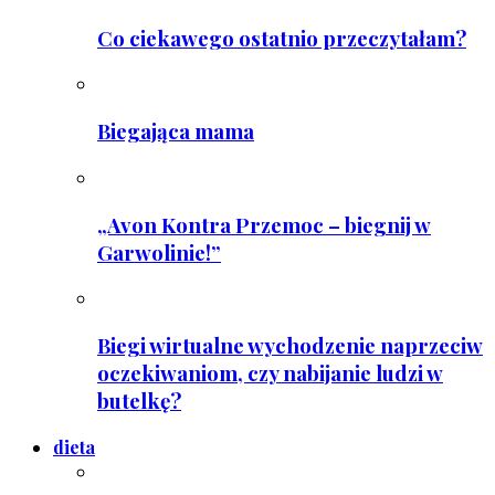
Co ciekawego ostatnio przeczytałam?
Biegająca mama
„Avon Kontra Przemoc – biegnij w
Garwolinie!”
Biegi wirtualne wychodzenie naprzeciw
oczekiwaniom, czy nabijanie ludzi w
butelkę?
dieta