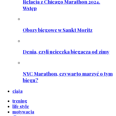
Relacja z Chicago Marathon 2024.
Wstęp
Obozy biegowe w Sankt Moritz
Denia, czyli ucieczka biegacza od zimy
NYC Marathon, czy warto marzyć o tym
biegu?
ciąża
trening
life style
motywacja