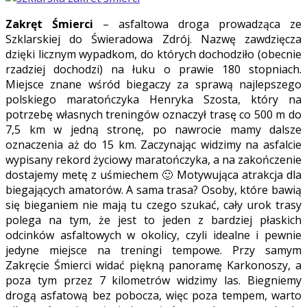
Zakręt Śmierci
– asfaltowa droga prowadząca ze
Szklarskiej do Świeradowa Zdrój. Nazwę zawdzięcza
dzięki licznym wypadkom, do których dochodziło (obecnie
rzadziej dochodzi) na łuku o prawie 180 stopniach.
Miejsce znane wśród biegaczy za sprawą najlepszego
polskiego maratończyka Henryka Szosta, który na
potrzebę własnych treningów oznaczył trasę co 500 m do
7,5 km w jedną stronę, po nawrocie mamy dalsze
oznaczenia aż do 15 km. Zaczynając widzimy na asfalcie
wypisany rekord życiowy maratończyka, a na zakończenie
dostajemy metę z uśmiechem 🙂 Motywująca atrakcja dla
biegających amatorów. A sama trasa? Osoby, które bawią
się bieganiem nie mają tu czego szukać, cały urok trasy
polega na tym, że jest to jeden z bardziej płaskich
odcinków asfaltowych w okolicy, czyli idealne i pewnie
jedyne miejsce na treningi tempowe. Przy samym
Zakręcie Śmierci widać piękną panoramę Karkonoszy, a
poza tym przez 7 kilometrów widzimy las. Biegniemy
drogą asfatową bez pobocza, więc poza tempem, warto