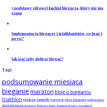
3 podstawy zdrowej kuchni biegacza, który nie ma
czasu
Suplementacja biegaczy i triathlonistów, co brać i
po co?
Jak jeść żeby dobrze biegać?
Tagi
podsumowanie miesiąca
bieganie
maraton
blog o bieganiu
triathlon
relacja
zawody
trening
obóz biegowy
półmaraton
dieta biegacza
kontuzja
Relacja z biegu
bieganie w ciąży
rozciąganie