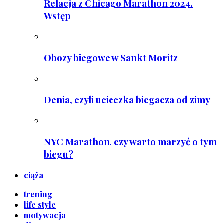
Relacja z Chicago Marathon 2024.
Wstęp
Obozy biegowe w Sankt Moritz
Denia, czyli ucieczka biegacza od zimy
NYC Marathon, czy warto marzyć o tym
biegu?
ciąża
trening
life style
motywacja