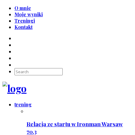
O mnie
Moje wyniki
Treningi
Kontakt
trening
Relacja ze startu w Ironman Warsaw
70.3