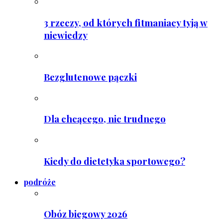
3 rzeczy, od których fitmaniacy tyją w
niewiedzy
Bezglutenowe pączki
Dla chcącego, nic trudnego
Kiedy do dietetyka sportowego?
podróże
Obóz biegowy 2026