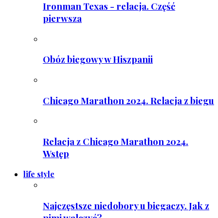
Ironman Texas - relacja. Część
pierwsza
Obóz biegowy w Hiszpanii
Chicago Marathon 2024. Relacja z biegu
Relacja z Chicago Marathon 2024.
Wstęp
life style
Najczęstsze niedobory u biegaczy. Jak z
nimi walczyć?