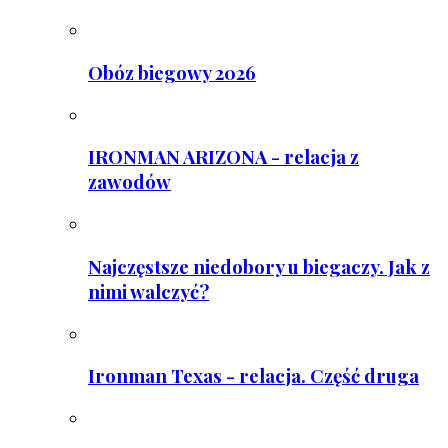
Obóz biegowy 2026
IRONMAN ARIZONA - relacja z
zawodów
Najczęstsze niedobory u biegaczy. Jak z
nimi walczyć?
Ironman Texas - relacja. Część druga