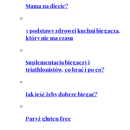
Mama na diecie?
3 podstawy zdrowej kuchni biegacza,
który nie ma czasu
Suplementacja biegaczy i
triathlonistów, co brać i po co?
Jak jeść żeby dobrze biegać?
Paryż gluten free