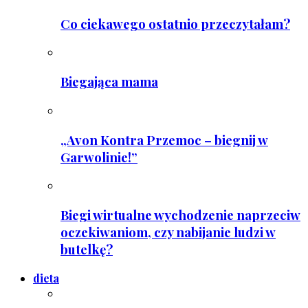
Co ciekawego ostatnio przeczytałam?
Biegająca mama
„Avon Kontra Przemoc – biegnij w
Garwolinie!”
Biegi wirtualne wychodzenie naprzeciw
oczekiwaniom, czy nabijanie ludzi w
butelkę?
dieta