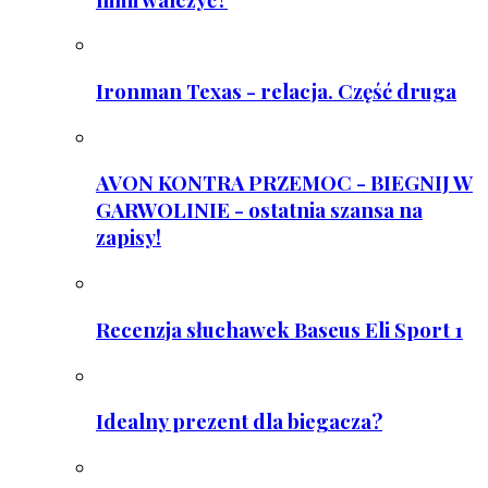
Ironman Texas - relacja. Część druga
AVON KONTRA PRZEMOC - BIEGNIJ W
GARWOLINIE - ostatnia szansa na
zapisy!
Recenzja słuchawek Baseus Eli Sport 1
Idealny prezent dla biegacza?