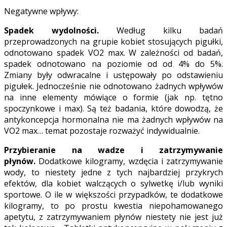
Negatywne wpływy:
Spadek wydolności.
Według kilku badań
przeprowadzonych na grupie kobiet stosujących pigułki,
odnotowano spadek VO2 max. W zależności od badań,
spadek odnotowano na poziomie od od 4% do 5%.
Zmiany były odwracalne i ustępowały po odstawieniu
pigułek. Jednocześnie nie odnotowano żadnych wpływów
na inne elementy mówiące o formie (jak np. tętno
spoczynkowe i max). Są też badania, które dowodzą, że
antykoncepcja hormonalna nie ma żadnych wpływów na
VO2 max… temat pozostaje rozważyć indywidualnie.
Przybieranie na wadze i zatrzymywanie
płynów.
Dodatkowe kilogramy, wzdęcia i zatrzymywanie
wody, to niestety jedne z tych najbardziej przykrych
efektów, dla kobiet walczących o sylwetkę i/lub wyniki
sportowe. O ile w większości przypadków, te dodatkowe
kilogramy, to po prostu kwestia niepohamowanego
apetytu, z zatrzymywaniem płynów niestety nie jest już