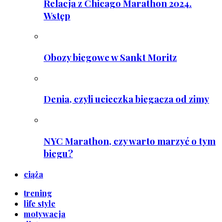
Relacja z Chicago Marathon 2024.
Wstęp
Obozy biegowe w Sankt Moritz
Denia, czyli ucieczka biegacza od zimy
NYC Marathon, czy warto marzyć o tym
biegu?
ciąża
trening
life style
motywacja