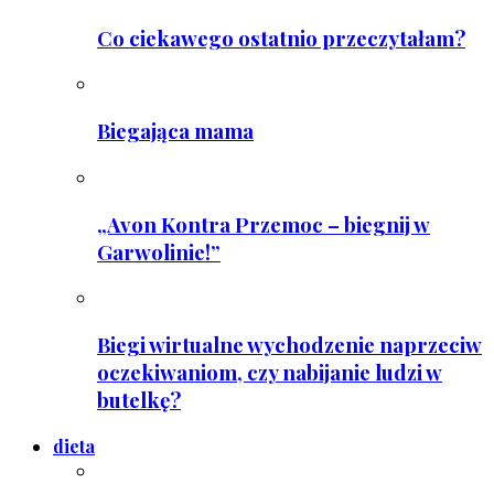
Co ciekawego ostatnio przeczytałam?
Biegająca mama
„Avon Kontra Przemoc – biegnij w
Garwolinie!”
Biegi wirtualne wychodzenie naprzeciw
oczekiwaniom, czy nabijanie ludzi w
butelkę?
dieta