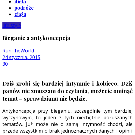
dieta
podróże
ciąża
life style
Bieganie a antykoncepcja
RunTheWorld
24 stycznia, 2015
30
Dziś zrobi się bardziej intymnie i kobieco. Dziś
panów nie zmuszam do czytania, możecie ominąć
temat – sprawdzianu nie będzie.
Antykoncepcja przy bieganiu, szczególnie tym bardziej
wyczynowym, to jeden z tych niechętnie poruszanych
tematów. Już może nie o samą intymność chodzi, ale
przede wszystkim o brak jednoznacznych danych i opinii.