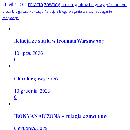
triathlon
relacja
zawody
trening
obóz biegowy
półmaraton
dieta biegacza
kontuzja
Relacja z biegu
bieganie w ciąży
rozciąganie
motywacja
Relacja ze startu w Ironman Warsaw 70.3
10 lipca, 2026
0
Obóz biegowy 2026
10 grudnia, 2025
0
IRONMAN ARIZONA – relacja z zawodów
6 grudnia, 2025