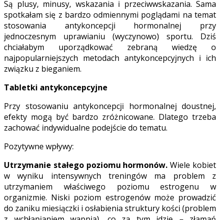
Są plusy, minusy, wskazania i przeciwwskazania. Sama
spotkałam się z bardzo odmiennymi poglądami na temat
stosowania antykoncepcji hormonalnej przy
jednoczesnym uprawianiu (wyczynowo) sportu. Dziś
chciałabym uporządkować zebraną wiedzę o
najpopularniejszych metodach antykoncepcyjnych i ich
związku z bieganiem.
Tabletki antykoncepcyjne
Przy stosowaniu antykoncepcji hormonalnej doustnej,
efekty mogą być bardzo zróżnicowane. Dlatego trzeba
zachować indywidualne podejście do tematu.
Pozytywne wpływy:
Utrzymanie stałego poziomu hormonów.
Wiele kobiet
w wyniku intensywnych treningów ma problem z
utrzymaniem właściwego poziomu estrogenu w
organizmie. Niski poziom estrogenów może prowadzić
do zaniku miesiączki i osłabienia struktury kości (problem
z wchłanianiem wapnia), co za tym idzie – złamań