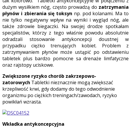
tak kolorowo. Tabletki antykoncepcyjne w połączeniu z
dużym wysiłkiem nóg, często prowadzą do
zatrzymania
płynów i zbierania się toksyn
np. pod kolanami. Ma to
nie tylko negatywny wpływ na wyniki i wygląd nóg, ale
także zdrowie biegaczki. Na swojej drodze spotkałam
specjalistów, którzy z tego właśnie powodu absolutnie
odradzali stosowanie antykoncepcji doustnej w
przypadku ciężko trenujących kobiet. Problem z
zatrzymywaniem płynów może ustąpić po odstawieniu
tabletek plus bardzo pomocne sa drenaże limfatyczne
oraz rajstopy uciskowe.
Zwiększone ryzyko chorób zakrzepowo-
zatorowych
Tabletki nieznacznie mogą zwiększać
krzepliwość krwi, gdy dodamy do tego odwodnienie
organizmu po ciężkich treningach/zawodach, ryzyko
powikłań wzrasta.
Wkładka antykoncepcyjna