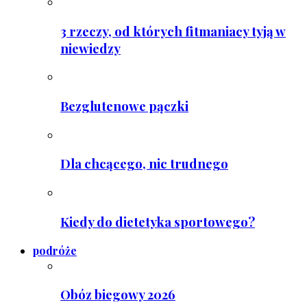
3 rzeczy, od których fitmaniacy tyją w
niewiedzy
Bezglutenowe pączki
Dla chcącego, nic trudnego
Kiedy do dietetyka sportowego?
podróże
Obóz biegowy 2026