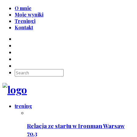
O mnie
Moje wyniki
Treningi
Kontakt
trening
Relacja ze startu w Ironman Warsaw
70.3