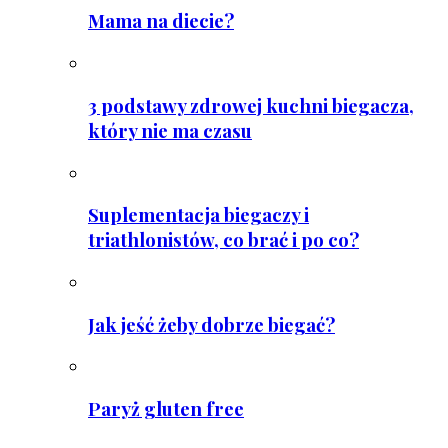
Mama na diecie?
3 podstawy zdrowej kuchni biegacza,
który nie ma czasu
Suplementacja biegaczy i
triathlonistów, co brać i po co?
Jak jeść żeby dobrze biegać?
Paryż gluten free