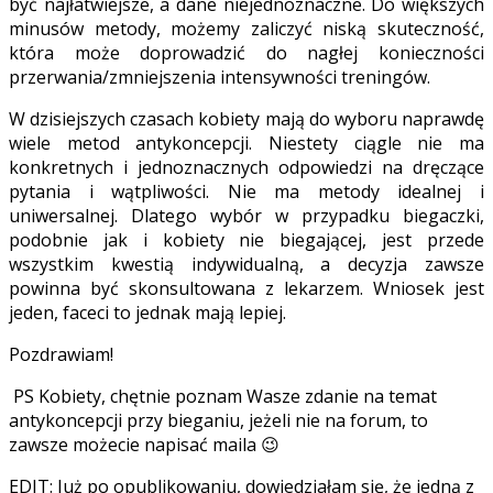
być najłatwiejsze, a dane niejednoznaczne. Do większych
minusów metody, możemy zaliczyć niską skuteczność,
która może doprowadzić do nagłej konieczności
przerwania/zmniejszenia intensywności treningów.
W dzisiejszych czasach kobiety mają do wyboru naprawdę
wiele metod antykoncepcji. Niestety ciągle nie ma
konkretnych i jednoznacznych odpowiedzi na dręczące
pytania i wątpliwości. Nie ma metody idealnej i
uniwersalnej. Dlatego wybór w przypadku biegaczki,
podobnie jak i kobiety nie biegającej, jest przede
wszystkim kwestią indywidualną, a decyzja zawsze
powinna być skonsultowana z lekarzem. Wniosek jest
jeden, faceci to jednak mają lepiej.
Pozdrawiam!
PS Kobiety, chętnie poznam Wasze zdanie na temat
antykoncepcji przy bieganiu, jeżeli nie na forum, to
zawsze możecie napisać maila 😉
EDIT: Już po opublikowaniu, dowiedziałam się, że jedną z