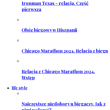
Ironman Texas - relacja. Część
pierwsza
Obóz biegowy w Hiszpanii
Chicago Marathon 2024. Relacja z biegu
Relacja z Chicago Marathon 2024.
Wstęp
life style
Najczęstsze niedobory u biegaczy. Jak z
nimi walczyć?