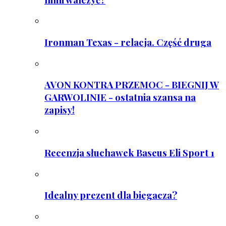
Ironman Texas - relacja. Część druga
AVON KONTRA PRZEMOC - BIEGNIJ W
GARWOLINIE - ostatnia szansa na
zapisy!
Recenzja słuchawek Baseus Eli Sport 1
Idealny prezent dla biegacza?