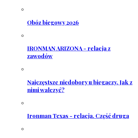
Obóz biegowy 2026
IRONMAN ARIZONA - relacja z
zawodów
Najczęstsze niedobory u biegaczy. Jak z
nimi walczyć?
Ironman Texas - relacja. Część druga