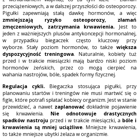
przeciążeniowych, a w dalszej przyszłości do osteoporozy.
Pigułki zapewniają stałą dawkę hormonów, a więc
zmniejszają ryzyko osteoporozy, złamań
zmęczeniowych, zatrzymania krwawienia.
Jest to
jeden z ważniejszych plusów antykoncepcji hormonalnej,
w przypadku biegaczek często kluczowy przy
wyborze. Stały poziom hormonów, to także
większa
dyspozycyjność treningowa
. Naturalnie, kobiety tuż
przed i w trakcie miesiączki mają bardzo niski poziom
hormonów żeńskich, przez co mogą cierpieć na
wahania nastrojów, bóle, spadek formy fizycznej.
Regulacja cykli.
Biegaczka stosująca pigułki, przy
planowaniu startów i treningów nie musi martwić się o
figle, które potrafi spłatać kobiecy organizm. Jest w stanie
przewidzieć, a nawet
zaplanować
dokładnie pojawienie
się krwawienia.
Nie odnotowuje drastycznych
spadków nastroju
przed i w trakcie miesiączki, a
bóle i
krwawienia są mniej uciążliwe
. Mniejsze krwawienia,
to także mniejsze ubytki żelaza w organizmie.