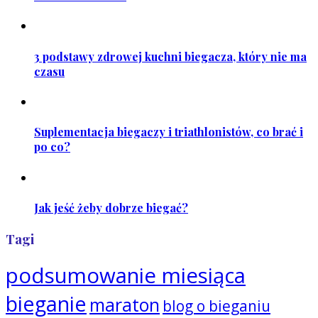
3 podstawy zdrowej kuchni biegacza, który nie ma
czasu
Suplementacja biegaczy i triathlonistów, co brać i
po co?
Jak jeść żeby dobrze biegać?
Tagi
podsumowanie miesiąca
bieganie
maraton
blog o bieganiu