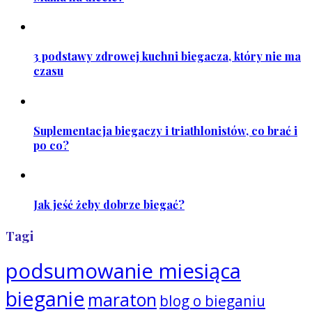
3 podstawy zdrowej kuchni biegacza, który nie ma
czasu
Suplementacja biegaczy i triathlonistów, co brać i
po co?
Jak jeść żeby dobrze biegać?
Tagi
podsumowanie miesiąca
bieganie
maraton
blog o bieganiu