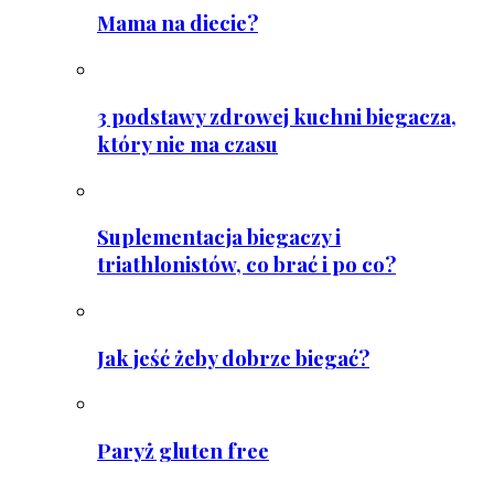
Mama na diecie?
3 podstawy zdrowej kuchni biegacza,
który nie ma czasu
Suplementacja biegaczy i
triathlonistów, co brać i po co?
Jak jeść żeby dobrze biegać?
Paryż gluten free