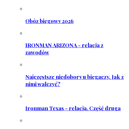
Obóz biegowy 2026
IRONMAN ARIZONA - relacja z
zawodów
Najczęstsze niedobory u biegaczy. Jak z
nimi walczyć?
Ironman Texas - relacja. Część druga