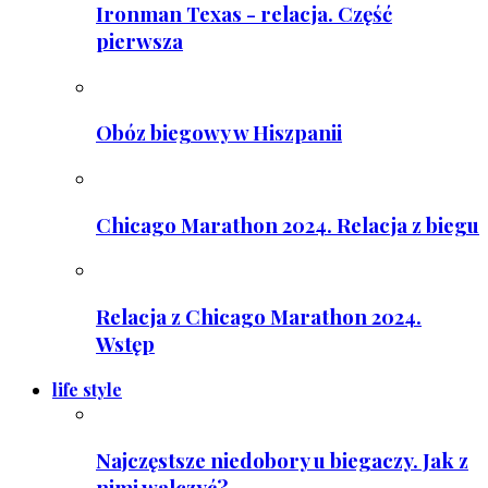
Ironman Texas - relacja. Część
pierwsza
Obóz biegowy w Hiszpanii
Chicago Marathon 2024. Relacja z biegu
Relacja z Chicago Marathon 2024.
Wstęp
life style
Najczęstsze niedobory u biegaczy. Jak z
nimi walczyć?