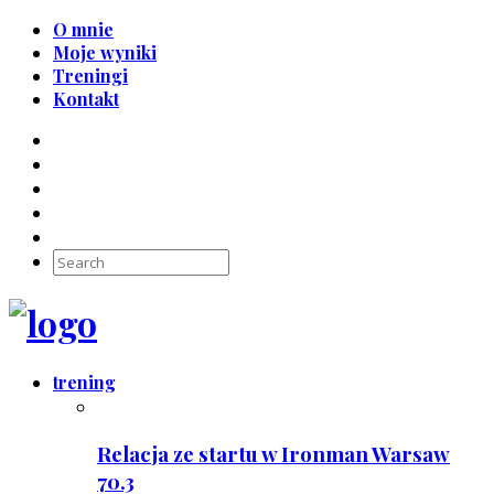
O mnie
Moje wyniki
Treningi
Kontakt
trening
Relacja ze startu w Ironman Warsaw
70.3