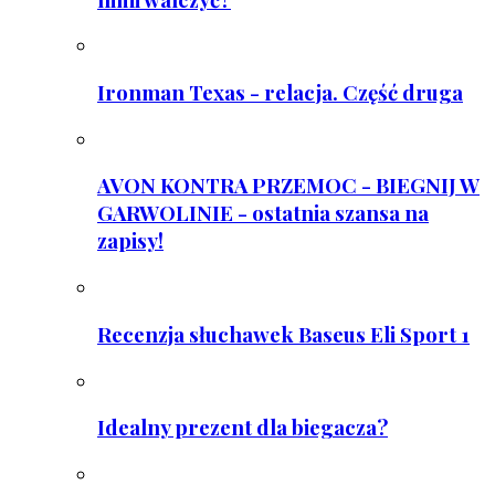
Ironman Texas - relacja. Część druga
AVON KONTRA PRZEMOC - BIEGNIJ W
GARWOLINIE - ostatnia szansa na
zapisy!
Recenzja słuchawek Baseus Eli Sport 1
Idealny prezent dla biegacza?