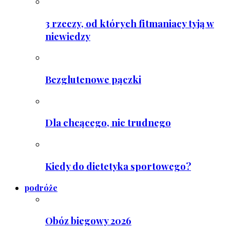
3 rzeczy, od których fitmaniacy tyją w
niewiedzy
Bezglutenowe pączki
Dla chcącego, nic trudnego
Kiedy do dietetyka sportowego?
podróże
Obóz biegowy 2026