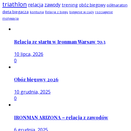
triathlon
relacja
zawody
trening
obóz biegowy
półmaraton
dieta biegacza
kontuzja
Relacja z biegu
bieganie w ciąży
rozciąganie
motywacja
Relacja ze startu w Ironman Warsaw 70.3
10 lipca, 2026
0
Obóz biegowy 2026
10 grudnia, 2025
0
IRONMAN ARIZONA – relacja z zawodów
6 grudnia, 2025