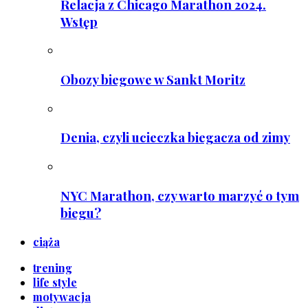
Relacja z Chicago Marathon 2024.
Wstęp
Obozy biegowe w Sankt Moritz
Denia, czyli ucieczka biegacza od zimy
NYC Marathon, czy warto marzyć o tym
biegu?
ciąża
trening
life style
motywacja