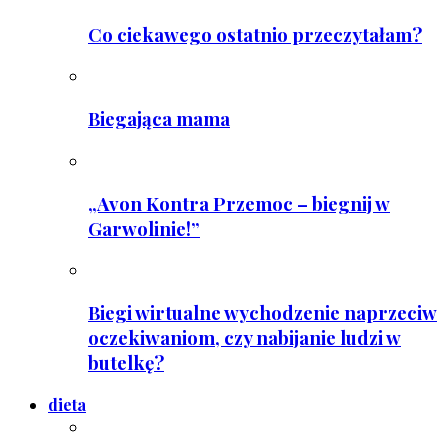
Co ciekawego ostatnio przeczytałam?
Biegająca mama
„Avon Kontra Przemoc – biegnij w
Garwolinie!”
Biegi wirtualne wychodzenie naprzeciw
oczekiwaniom, czy nabijanie ludzi w
butelkę?
dieta