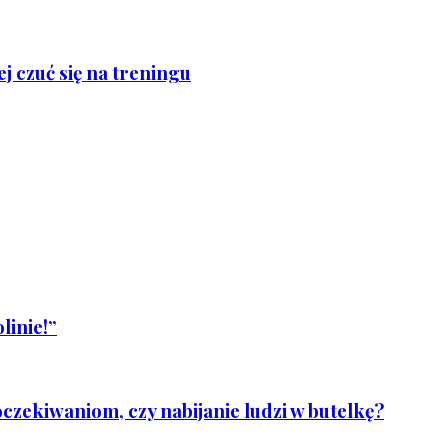
j czuć się na treningu
linie!”
czekiwaniom, czy nabijanie ludzi w butelkę?