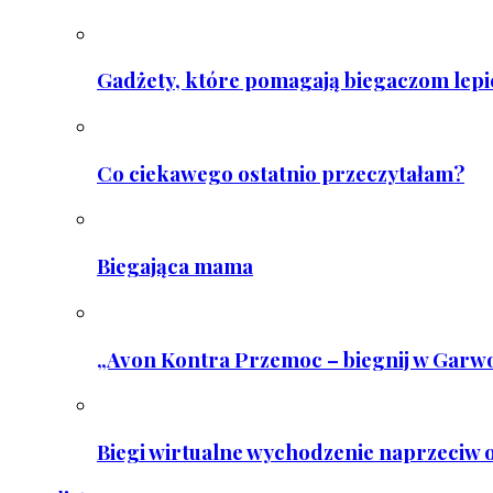
Gadżety, które pomagają biegaczom lepie
Co ciekawego ostatnio przeczytałam?
Biegająca mama
„Avon Kontra Przemoc – biegnij w Garwo
Biegi wirtualne wychodzenie naprzeciw o