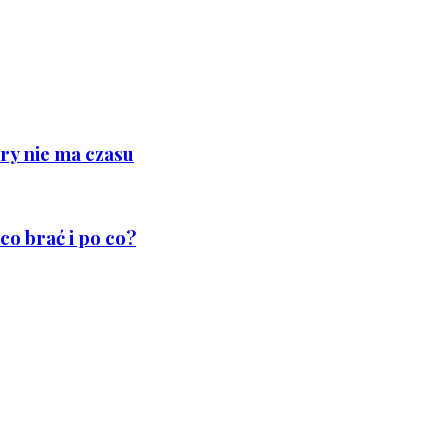
ry nie ma czasu
co brać i po co?