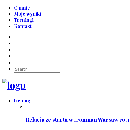
O mnie
Moje wyniki
Treningi
Kontakt
trening
Relacja ze startu w Ironman Warsaw 70.3