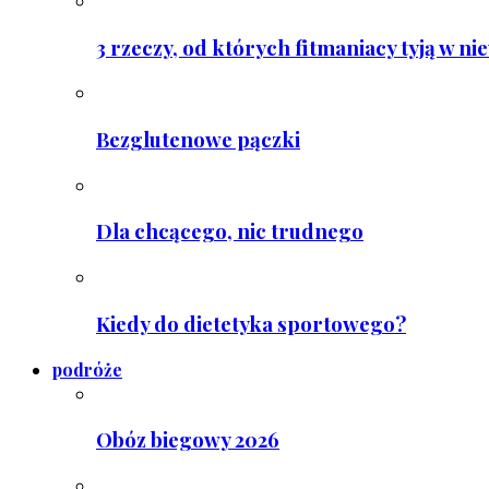
3 rzeczy, od których fitmaniacy tyją w ni
Bezglutenowe pączki
Dla chcącego, nic trudnego
Kiedy do dietetyka sportowego?
podróże
Obóz biegowy 2026