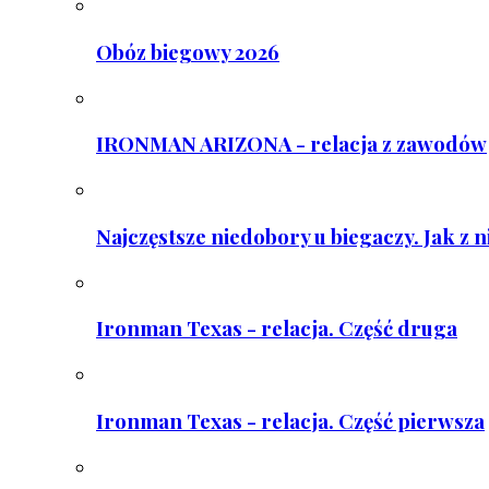
Obóz biegowy 2026
IRONMAN ARIZONA - relacja z zawodów
Najczęstsze niedobory u biegaczy. Jak z 
Ironman Texas - relacja. Część druga
Ironman Texas - relacja. Część pierwsza