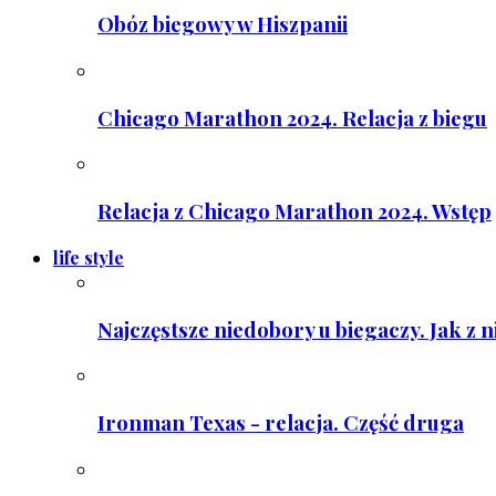
Obóz biegowy w Hiszpanii
Chicago Marathon 2024. Relacja z biegu
Relacja z Chicago Marathon 2024. Wstęp
life style
Najczęstsze niedobory u biegaczy. Jak z 
Ironman Texas - relacja. Część druga