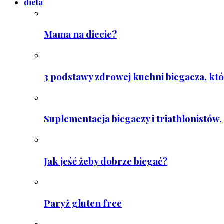
dieta
Mama na diecie?
3 podstawy zdrowej kuchni biegacza, któ
Suplementacja biegaczy i triathlonistów, 
Jak jeść żeby dobrze biegać?
Paryż gluten free