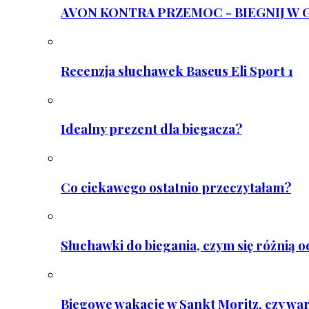
AVON KONTRA PRZEMOC - BIEGNIJ W GAR
Recenzja słuchawek Baseus Eli Sport 1
Idealny prezent dla biegacza?
Co ciekawego ostatnio przeczytałam?
Słuchawki do biegania, czym się różnią 
Biegowe wakacje w Sankt Moritz, czy wa