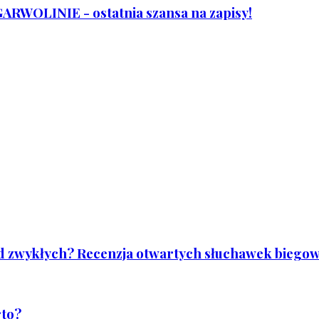
WOLINIE - ostatnia szansa na zapisy!
od zwykłych? Recenzja otwartych słuchawek biegowy
rto?