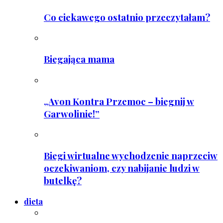
Co ciekawego ostatnio przeczytałam?
Biegająca mama
„Avon Kontra Przemoc – biegnij w
Garwolinie!”
Biegi wirtualne wychodzenie naprzeciw
oczekiwaniom, czy nabijanie ludzi w
butelkę?
dieta