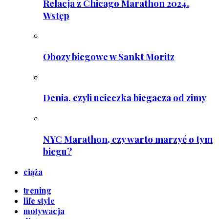
Relacja z Chicago Marathon 2024.
Wstęp
Obozy biegowe w Sankt Moritz
Denia, czyli ucieczka biegacza od zimy
NYC Marathon, czy warto marzyć o tym
biegu?
ciąża
trening
life style
motywacja