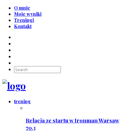
O mnie
Moje wyniki
Treningi
Kontakt
trening
Relacja ze startu w Ironman Warsaw
70.3