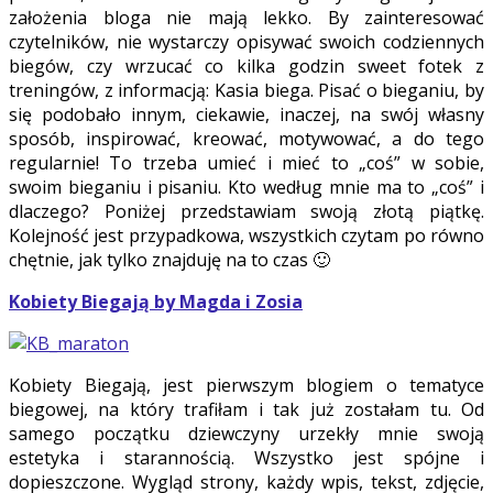
założenia bloga nie mają lekko. By zainteresować
czytelników, nie wystarczy opisywać swoich codziennych
biegów, czy wrzucać co kilka godzin sweet fotek z
treningów, z informacją: Kasia biega. Pisać o bieganiu, by
się podobało innym, ciekawie, inaczej, na swój własny
sposób, inspirować, kreować, motywować, a do tego
regularnie! To trzeba umieć i mieć to „coś” w sobie,
swoim bieganiu i pisaniu. Kto według mnie ma to „coś” i
dlaczego? Poniżej przedstawiam swoją złotą piątkę.
Kolejność jest przypadkowa, wszystkich czytam po równo
chętnie, jak tylko znajduję na to czas 🙂
Kobiety Biegają by Magda i Zosia
Kobiety Biegają, jest pierwszym blogiem o tematyce
biegowej, na który trafiłam i tak już zostałam tu. Od
samego początku dziewczyny urzekły mnie swoją
estetyka i starannością. Wszystko jest spójne i
dopieszczone. Wygląd strony, każdy wpis, tekst, zdjęcie,