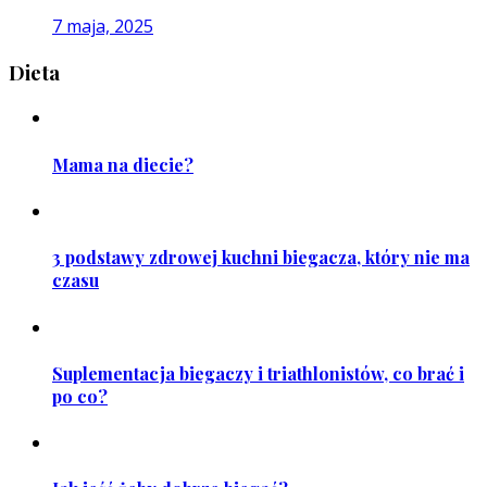
7 maja, 2025
Dieta
Mama na diecie?
3 podstawy zdrowej kuchni biegacza, który nie ma
czasu
Suplementacja biegaczy i triathlonistów, co brać i
po co?