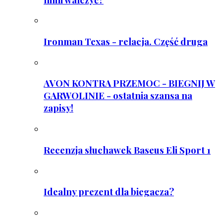
Ironman Texas - relacja. Część druga
AVON KONTRA PRZEMOC - BIEGNIJ W
GARWOLINIE - ostatnia szansa na
zapisy!
Recenzja słuchawek Baseus Eli Sport 1
Idealny prezent dla biegacza?