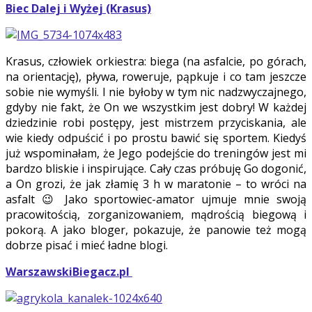
Biec Dalej i Wyżej (Krasus)
Krasus, człowiek orkiestra: biega (na asfalcie, po górach,
na orientację), pływa, roweruje, pąpkuje i co tam jeszcze
sobie nie wymyśli. I nie byłoby w tym nic nadzwyczajnego,
gdyby nie fakt, że On we wszystkim jest dobry! W każdej
dziedzinie robi postępy, jest mistrzem przyciskania, ale
wie kiedy odpuścić i po prostu bawić się sportem. Kiedyś
już wspominałam, że Jego podejście do treningów jest mi
bardzo bliskie i inspirujące. Cały czas próbuję Go dogonić,
a On grozi, że jak złamię 3 h w maratonie – to wróci na
asfalt 😉 Jako sportowiec-amator ujmuje mnie swoją
pracowitością, zorganizowaniem, mądrością biegową i
pokorą. A jako bloger, pokazuje, że panowie też mogą
dobrze pisać i mieć ładne blogi.
WarszawskiBiegacz.pl