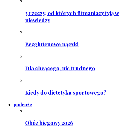
3 rzeczy, od których fitmaniacy tyją w
niewiedzy
Bezglutenowe pączki
Dla chcącego, nic trudnego
Kiedy do dietetyka sportowego?
podróże
Obóz biegowy 2026