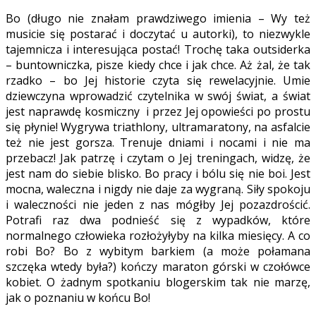
Bo (długo nie znałam prawdziwego imienia – Wy też
musicie się postarać i doczytać u autorki), to niezwykle
tajemnicza i interesująca postać! Trochę taka outsiderka
– buntowniczka, pisze kiedy chce i jak chce. Aż żal, że tak
rzadko – bo Jej historie czyta się rewelacyjnie. Umie
dziewczyna wprowadzić czytelnika w swój świat, a świat
jest naprawdę kosmiczny i przez Jej opowieści po prostu
się płynie! Wygrywa triathlony, ultramaratony, na asfalcie
też nie jest gorsza. Trenuje dniami i nocami i nie ma
przebacz! Jak patrzę i czytam o Jej treningach, widzę, że
jest nam do siebie blisko. Bo pracy i bólu się nie boi. Jest
mocna, waleczna i nigdy nie daje za wygraną. Siły spokoju
i waleczności nie jeden z nas mógłby Jej pozazdrościć.
Potrafi raz dwa podnieść się z wypadków, które
normalnego człowieka rozłożyłyby na kilka miesięcy. A co
robi Bo? Bo z wybitym barkiem (a może połamana
szczęka wtedy była?) kończy maraton górski w czołówce
kobiet. O żadnym spotkaniu blogerskim tak nie marzę,
jak o poznaniu w końcu Bo!