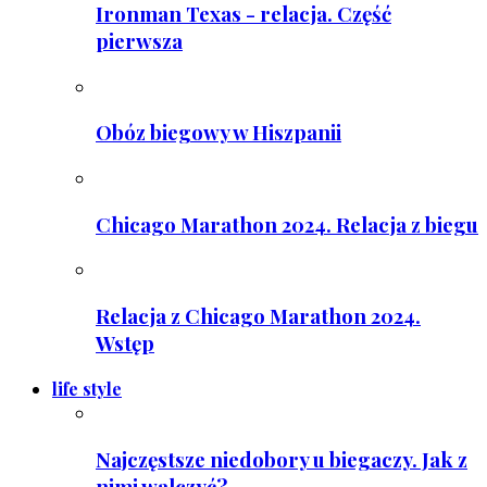
Ironman Texas - relacja. Część
pierwsza
Obóz biegowy w Hiszpanii
Chicago Marathon 2024. Relacja z biegu
Relacja z Chicago Marathon 2024.
Wstęp
life style
Najczęstsze niedobory u biegaczy. Jak z
nimi walczyć?