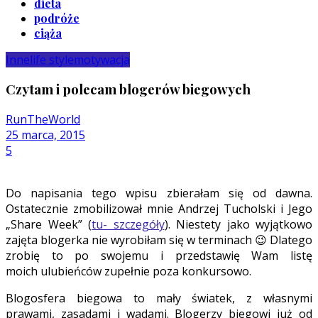
dieta
podróże
ciąża
Inne
life style
motywacja
Czytam i polecam blogerów biegowych
RunTheWorld
25 marca, 2015
5
Do napisania tego wpisu zbierałam się od dawna.
Ostatecznie zmobilizował mnie Andrzej Tucholski i Jego
„Share Week” (
tu- szczegóły
). Niestety jako wyjątkowo
zajęta blogerka nie wyrobiłam się w terminach 😉 Dlatego
zrobię to po swojemu i przedstawię Wam listę
moich ulubieńców zupełnie poza konkursowo.
Blogosfera biegowa to mały światek, z własnymi
prawami, zasadami i wadami. Blogerzy biegowi już od