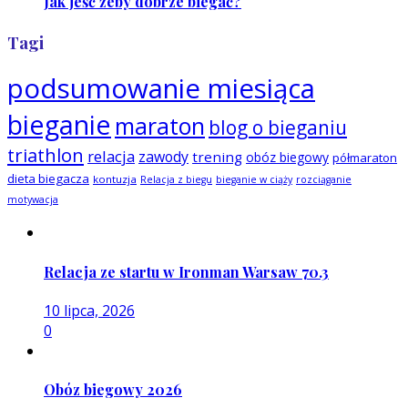
Jak jeść żeby dobrze biegać?
Tagi
podsumowanie miesiąca
bieganie
maraton
blog o bieganiu
triathlon
relacja
zawody
trening
obóz biegowy
półmaraton
dieta biegacza
kontuzja
Relacja z biegu
bieganie w ciąży
rozciąganie
motywacja
Relacja ze startu w Ironman Warsaw 70.3
10 lipca, 2026
0
Obóz biegowy 2026