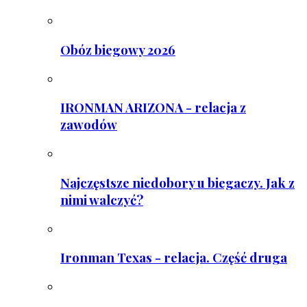
Obóz biegowy 2026
IRONMAN ARIZONA - relacja z
zawodów
Najczęstsze niedobory u biegaczy. Jak z
nimi walczyć?
Ironman Texas - relacja. Część druga