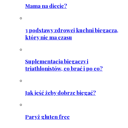
Mama na diecie?
3 podstawy zdrowej kuchni biegacza,
który nie ma czasu
Suplementacja biegaczy i
triathlonistów, co brać i po co?
Jak jeść żeby dobrze biegać?
Paryż gluten free