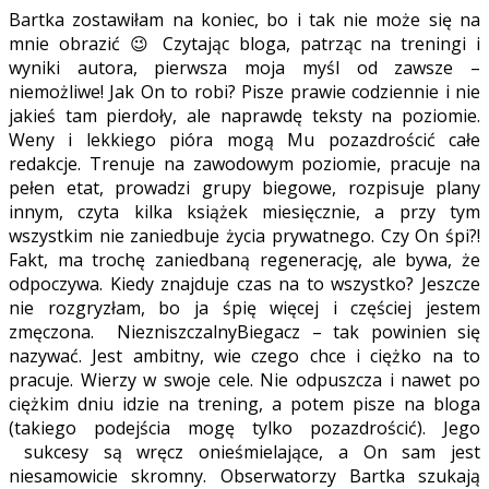
Bartka zostawiłam na koniec, bo i tak nie może się na
mnie obrazić 😉 Czytając bloga, patrząc na treningi i
wyniki autora, pierwsza moja myśl od zawsze –
niemożliwe! Jak On to robi? Pisze prawie codziennie i nie
jakieś tam pierdoły, ale naprawdę teksty na poziomie.
Weny i lekkiego pióra mogą Mu pozazdrościć całe
redakcje. Trenuje na zawodowym poziomie, pracuje na
pełen etat, prowadzi grupy biegowe, rozpisuje plany
innym, czyta kilka książek miesięcznie, a przy tym
wszystkim nie zaniedbuje życia prywatnego. Czy On śpi?!
Fakt, ma trochę zaniedbaną regenerację, ale bywa, że
odpoczywa. Kiedy znajduje czas na to wszystko? Jeszcze
nie rozgryzłam, bo ja śpię więcej i częściej jestem
zmęczona. NiezniszczalnyBiegacz – tak powinien się
nazywać. Jest ambitny, wie czego chce i ciężko na to
pracuje. Wierzy w swoje cele. Nie odpuszcza i nawet po
ciężkim dniu idzie na trening, a potem pisze na bloga
(takiego podejścia mogę tylko pozazdrościć). Jego
sukcesy są wręcz onieśmielające, a On sam jest
niesamowicie skromny. Obserwatorzy Bartka szukają