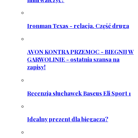
Ironman Texas - relacja. Część druga
AVON KONTRA PRZEMOC - BIEGNIJ W
GARWOLINIE - ostatnia szansa na
zapisy!
Recenzja słuchawek Baseus Eli Sport 1
Idealny prezent dla biegacza?