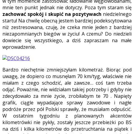
w tym momencie zastosować ładowanie węglowodanami,
mnie ten punkt jednak nie dotyczy. Poza tym staram się
zachować spokój i skupić na pozytywach
niedzielnego
startu! Na chwilę obecną jestem bardziej podekscytowana
niż zestresowana, czuję, że czeka mnie jeden z bardziej
niezapomnianych biegów w życiu! A czemu? Do niedzieli
dowiecie się wszystkiego, a dziś zapraszam na małe
wprowadzenie.
Bardzo niechętnie zmniejszyłam kilometraż. Biorąc pod
uwagę, że dopiero co musnęłam 70 km/tyg, właściwie nie
miałam z czego schodzić, ale zawsze… coś tam trzeba
odjąć. Poważnie, nie widziałam takiej potrzeby i gdyby nie
zdecydowało za mnie życie, zrobiłabym te 70 . Napięty
grafik, ciągle wypadające sprawy zawodowe i nagłe
podróże przez pół Polski sprawiły, że musiałam odpuścić.
W ostatnim tygodniu z planowanych akcentów
kilometrówki nie pykły, zostały jeszcze przebieżki po BS
na dziś i kilka kilometrów do przetruchtania na piątek i