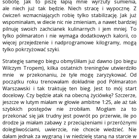
sobotę. Jak to piszę łapią mnie wyrzuty sumienia,
ale niech już tak będzie. Niech stracę i wypocznę. Z
ćwiczeń wzmacniających robię tylko stabilizację. Jak już
wspominałam, w diecie nic nie zmieniam, a nawet bardziej
pilnuję swoich zachcianek kulinarnych i jem mniej. To
tylko półmaraton i nie wymaga dodatkowych kalorii, co
więcej przejedzenie i nadprogramowe kilogramy, mogą
tylko pokrzyżować szyki.
Strategię samego biegu obmyśliłam już dawno (po biegu
Wilczym Tropem), kilka ostatnich treningów utwierdziło
mnie w przekonaniu, że tyle mogę zaryzykować. Od
początku roku trenowałam dokładnie pod Półmaraton
Warszawski i tak traktuję ten bieg. Jest to mój start
docelowy. Czy będzie atak na obecną życiówkę? Szczerze,
jeszcze w lutym miałam w głowie ambitne 1:25, ale aż tak
szybkich postępów nie zrobiłam. Mogłam za to
przekonać się jak trudny jest powrót po przerwie, ile po
drodze ja miałam zabawy z przeciążeniami i przeróżnymi
dolegliwościami, uwierzcie, nie chcecie wiedzieć. Nie
dałam jednak za wygraną i w niedzielę staną na starcie w