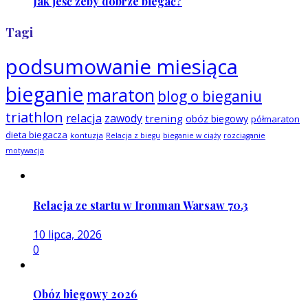
Jak jeść żeby dobrze biegać?
Tagi
podsumowanie miesiąca
bieganie
maraton
blog o bieganiu
triathlon
relacja
zawody
trening
obóz biegowy
półmaraton
dieta biegacza
kontuzja
Relacja z biegu
bieganie w ciąży
rozciąganie
motywacja
Relacja ze startu w Ironman Warsaw 70.3
10 lipca, 2026
0
Obóz biegowy 2026