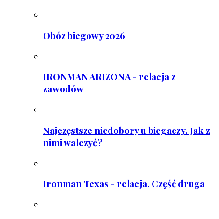
Obóz biegowy 2026
IRONMAN ARIZONA - relacja z
zawodów
Najczęstsze niedobory u biegaczy. Jak z
nimi walczyć?
Ironman Texas - relacja. Część druga