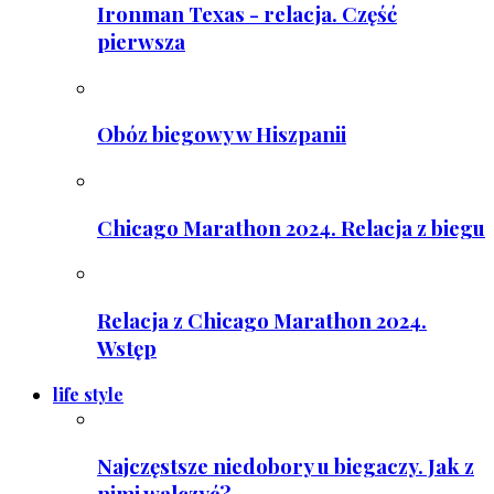
Ironman Texas - relacja. Część
pierwsza
Obóz biegowy w Hiszpanii
Chicago Marathon 2024. Relacja z biegu
Relacja z Chicago Marathon 2024.
Wstęp
life style
Najczęstsze niedobory u biegaczy. Jak z
nimi walczyć?