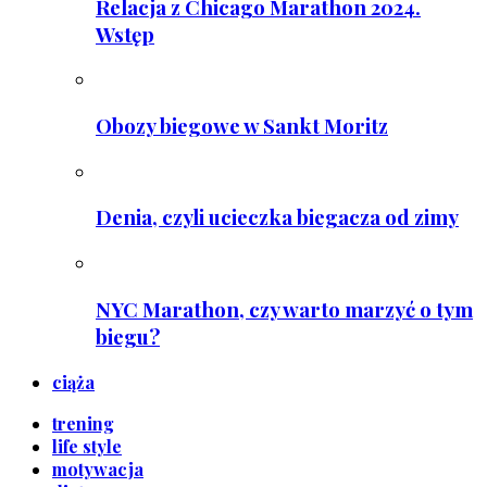
Relacja z Chicago Marathon 2024.
Wstęp
Obozy biegowe w Sankt Moritz
Denia, czyli ucieczka biegacza od zimy
NYC Marathon, czy warto marzyć o tym
biegu?
ciąża
trening
life style
motywacja