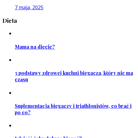
7 maja, 2025
Dieta
Mama na diecie?
3 podstawy zdrowej kuchni biegacza, który nie ma
czasu
Suplementacja biegaczy i triathlonistów, co brać i
po co?