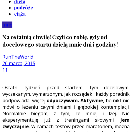
dieta
podróże
ciąża
Inne
Na ostatnią chwilę! Czyli co robię, gdy od
docelowego startu dzielą mnie dni i godziny!
RunTheWorld
26 marca, 2015
11
Ostatni tydzień przed startem, tym docelowym,
wyczekanym, wymarzonym, jak rozsądek i każdy poradnik
podpowiada, więcej
odpoczywam. Aktywnie
, bo nikt nie
mówi o leżeniu całymi dniami i głębokiej kontemplacji.
Normalnie biegam, z tym, że mniej i lżej. Nie
eksperymentuję już z treningami siłowymi.
Jem
zwyczajnie
. W ramach testów przed maratonem, można