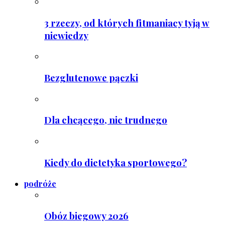
3 rzeczy, od których fitmaniacy tyją w
niewiedzy
Bezglutenowe pączki
Dla chcącego, nic trudnego
Kiedy do dietetyka sportowego?
podróże
Obóz biegowy 2026