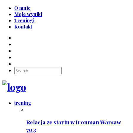
O mnie
Moje wyniki
Treningi
Kontakt
trening
Relacja ze startu w Ironman Warsaw
70.3