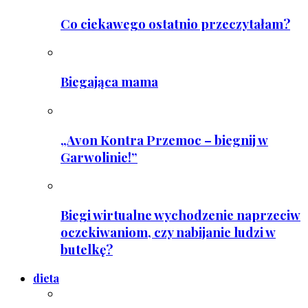
Co ciekawego ostatnio przeczytałam?
Biegająca mama
„Avon Kontra Przemoc – biegnij w
Garwolinie!”
Biegi wirtualne wychodzenie naprzeciw
oczekiwaniom, czy nabijanie ludzi w
butelkę?
dieta