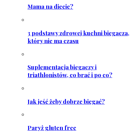
Mama na diecie?
3 podstawy zdrowej kuchni biegacza,
który nie ma czasu
Suplementacja biegaczy i
triathlonistów, co brać i po co?
Jak jeść żeby dobrze biegać?
Paryż gluten free