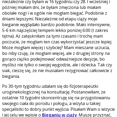
niezależnie czy byłam w 16 tygodniu czy 28. I wcześniej i
później miałam dni, że byłam zmęczona lub miałam
obolałe nogi i w ogóle nie mogłam biegać. Podobnie z
dniami lepszymi. Niezależnie od etapu ciąży moje
bieganie wyglądało bardzo podobnie. Mało intensywne,
5-6 km najczęściej tempem lekko poniżej 6:00 (I zakres
tętna). Aż zatęskniłam za tymi czasami i trochę mam
poczucie, że mogłam ten czas wykorzystać jeszcze lepiej.
Może mogłam więcej i szybciej? Mam mieszane uczucia,
bo niby czuję, że mogłam więcej, ale z drugiej strony na
gorąco ciężko podejmować odważniejsze decyzje, bo
myślisz nie tylko o swojej wygodzie, ale i dziecka. Tak czy
siak, cieszę się, że nie musiałam rezygnować całkowicie z
biegania.
Po 30-tym tygodniu udałam się do fizjoterapeutki
uroginekologicznej na konsultację. Postanowiłam, że
ostatnie 10 tygodni skoncentruję się na przygotowaniu
swojego ciała do porodu i połogu, a wizyta u takiej
specjalistki to dobry punkt wyjścia. Pisałam Wam o wizycie
i jej celu we wpisie o
Bieganiu w ciąży
. Muszę przyznać,