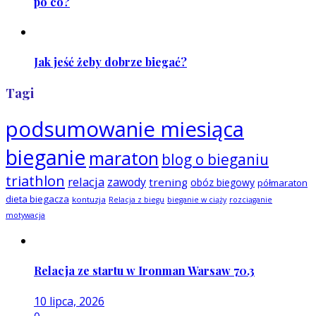
po co?
Jak jeść żeby dobrze biegać?
Tagi
podsumowanie miesiąca
bieganie
maraton
blog o bieganiu
triathlon
relacja
zawody
trening
obóz biegowy
półmaraton
dieta biegacza
kontuzja
Relacja z biegu
bieganie w ciąży
rozciąganie
motywacja
Relacja ze startu w Ironman Warsaw 70.3
10 lipca, 2026