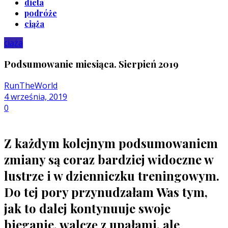
dieta
podróże
ciąża
ciąża
Podsumowanie miesiąca. Sierpień 2019
RunTheWorld
4 września, 2019
0
Z każdym kolejnym podsumowaniem
zmiany są coraz bardziej widoczne w
lustrze i w dzienniczku treningowym.
Do tej pory przynudzałam Was tym,
jak to dalej kontynuuje swoje
bieganie, walczę z upałami, ale