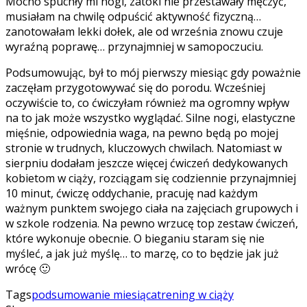
Mocno spuchły mi nogi, zatoki nie przestawały męczyć,
musiałam na chwilę odpuścić aktywność fizyczną…
zanotowałam lekki dołek, ale od września znowu czuje
wyraźną poprawę… przynajmniej w samopoczuciu.
Podsumowując, był to mój pierwszy miesiąc gdy poważnie
zaczęłam przygotowywać się do porodu. Wcześniej
oczywiście to, co ćwiczyłam również ma ogromny wpływ
na to jak może wszystko wyglądać. Silne nogi, elastyczne
mięśnie, odpowiednia waga, na pewno będą po mojej
stronie w trudnych, kluczowych chwilach. Natomiast w
sierpniu dodałam jeszcze więcej ćwiczeń dedykowanych
kobietom w ciąży, rozciągam się codziennie przynajmniej
10 minut, ćwiczę oddychanie, pracuję nad każdym
ważnym punktem swojego ciała na zajęciach grupowych i
w szkole rodzenia. Na pewno wrzucę top zestaw ćwiczeń,
które wykonuje obecnie. O bieganiu staram się nie
myśleć, a jak już myślę… to marzę, co to będzie jak już
wrócę 🙂
Tags
podsumowanie miesiąca
trening w ciąży