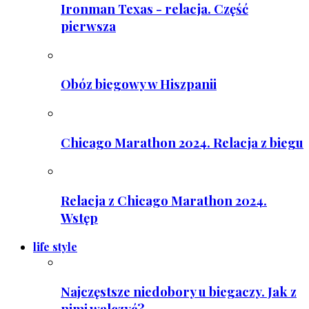
Ironman Texas - relacja. Część
pierwsza
Obóz biegowy w Hiszpanii
Chicago Marathon 2024. Relacja z biegu
Relacja z Chicago Marathon 2024.
Wstęp
life style
Najczęstsze niedobory u biegaczy. Jak z
nimi walczyć?