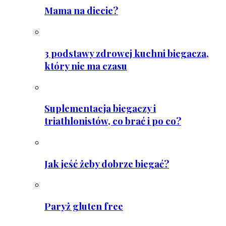
Mama na diecie?
3 podstawy zdrowej kuchni biegacza,
który nie ma czasu
Suplementacja biegaczy i
triathlonistów, co brać i po co?
Jak jeść żeby dobrze biegać?
Paryż gluten free