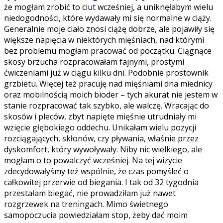
że mogłam zrobić to ciut wcześniej, a uniknęłabym wielu
niedogodności, które wydawały mi się normalne w ciąży.
Generalnie moje ciało znosi ciążę dobrze, ale pojawiły się
większe napięcia w niektórych mięśniach, nad którymi
bez problemu mogłam pracować od początku. Ciągnące
skosy brzucha rozpracowałam fajnymi, prostymi
ćwiczeniami już w ciągu kilku dni. Podobnie prostownik
grzbietu. Więcej też pracuję nad mięśniami dna miednicy
oraz mobilnością moich bioder – tych akurat nie jestem w
stanie rozpracować tak szybko, ale walczę. Wracając do
skosów i pleców, zbyt napięte mięśnie utrudniały mi
wzięcie głębokiego oddechu. Unikałam wielu pozycji
rozciągających, skłonów, czy pływania, właśnie przez
dyskomfort, który wywoływały. Niby nic wielkiego, ale
mogłam o to powalczyć wcześniej. Na tej wizycie
zdecydowałyśmy też wspólnie, że czas pomyśleć o
całkowitej przerwie od biegania. I tak od 32 tygodnia
przestałam biegać, nie prowadziłam już nawet
rozgrzewek na treningach. Mimo świetnego
samopoczucia powiedziałam stop, żeby dać moim