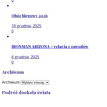
0
Obóz biegowy 2026
10 grudnia, 2025
0
IRONMAN ARIZONA – relacja z zawodów
6 grudnia, 2025
0
Archiwum
Archiwum
Podróż dookoła świata
Przebiegłam: 32 989