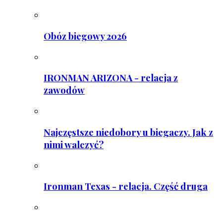
Obóz biegowy 2026
IRONMAN ARIZONA - relacja z
zawodów
Najczęstsze niedobory u biegaczy. Jak z
nimi walczyć?
Ironman Texas - relacja. Część druga