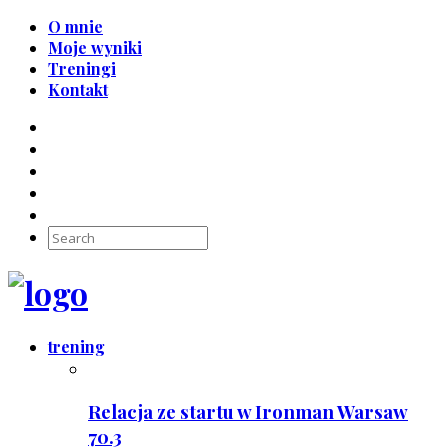
O mnie
Moje wyniki
Treningi
Kontakt
trening
Relacja ze startu w Ironman Warsaw
70.3