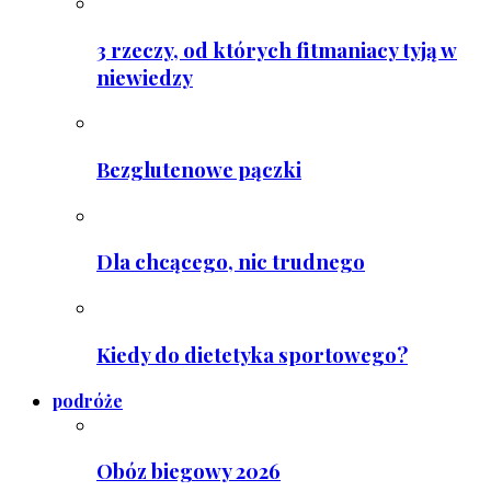
3 rzeczy, od których fitmaniacy tyją w
niewiedzy
Bezglutenowe pączki
Dla chcącego, nic trudnego
Kiedy do dietetyka sportowego?
podróże
Obóz biegowy 2026