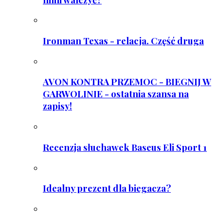
Ironman Texas - relacja. Część druga
AVON KONTRA PRZEMOC - BIEGNIJ W
GARWOLINIE - ostatnia szansa na
zapisy!
Recenzja słuchawek Baseus Eli Sport 1
Idealny prezent dla biegacza?