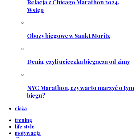
Relacja z Chicago Marathon 2024.
Wstęp
Obozy biegowe w Sankt Moritz
Denia, czyli ucieczka biegacza od zimy
NYC Marathon, czy warto marzyć o tym
biegu?
ciąża
trening
life style
motywacja