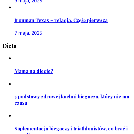
9 maja, 2025
Ironman Texas – relacja. Część pierwsza
7 maja, 2025
Dieta
Mama na diecie?
3 podstawy zdrowej kuchni biegacza, który nie ma
czasu
Suplementacja biegaczy i triathlonistów, co brać i