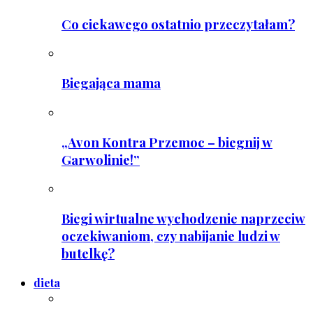
Co ciekawego ostatnio przeczytałam?
Biegająca mama
„Avon Kontra Przemoc – biegnij w
Garwolinie!”
Biegi wirtualne wychodzenie naprzeciw
oczekiwaniom, czy nabijanie ludzi w
butelkę?
dieta