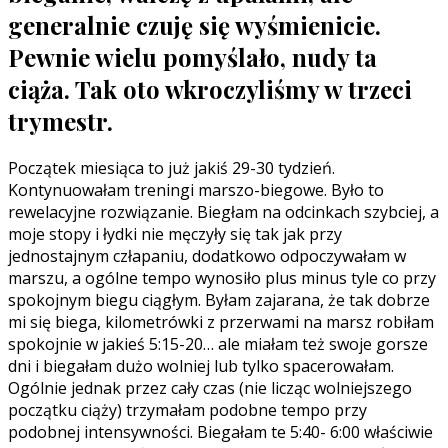
generalnie czuję się wyśmienicie.
Pewnie wielu pomyślało, nudy ta
ciąża. Tak oto wkroczyliśmy w trzeci
trymestr.
Początek miesiąca to już jakiś 29-30 tydzień.
Kontynuowałam treningi marszo-biegowe. Było to
rewelacyjne rozwiązanie. Biegłam na odcinkach szybciej, a
moje stopy i łydki nie męczyły się tak jak przy
jednostajnym człapaniu, dodatkowo odpoczywałam w
marszu, a ogólne tempo wynosiło plus minus tyle co przy
spokojnym biegu ciągłym. Byłam zajarana, że tak dobrze
mi się biega, kilometrówki z przerwami na marsz robiłam
spokojnie w jakieś 5:15-20… ale miałam też swoje gorsze
dni i biegałam dużo wolniej lub tylko spacerowałam.
Ogólnie jednak przez cały czas (nie licząc wolniejszego
początku ciąży) trzymałam podobne tempo przy
podobnej intensywności. Biegałam te 5:40- 6:00 właściwie