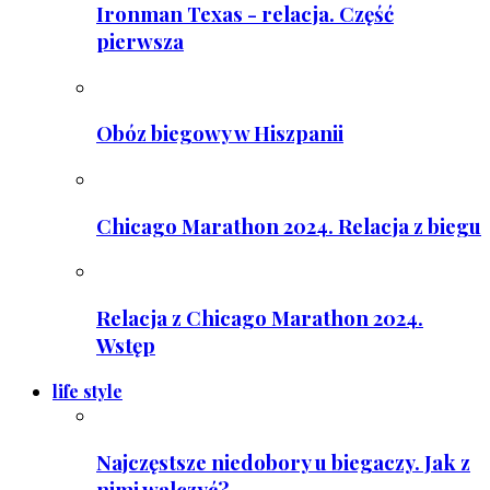
Ironman Texas - relacja. Część
pierwsza
Obóz biegowy w Hiszpanii
Chicago Marathon 2024. Relacja z biegu
Relacja z Chicago Marathon 2024.
Wstęp
life style
Najczęstsze niedobory u biegaczy. Jak z
nimi walczyć?