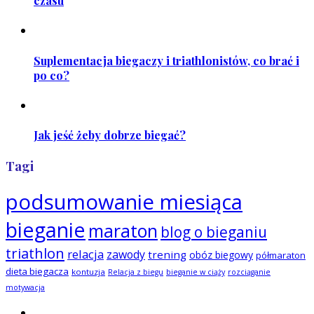
czasu
Suplementacja biegaczy i triathlonistów, co brać i
po co?
Jak jeść żeby dobrze biegać?
Tagi
podsumowanie miesiąca
bieganie
maraton
blog o bieganiu
triathlon
relacja
zawody
trening
obóz biegowy
półmaraton
dieta biegacza
kontuzja
Relacja z biegu
bieganie w ciąży
rozciąganie
motywacja