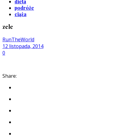
dieta
podróże
ciąża
zele
RunTheWorld
12 listopada, 2014
0
Share: