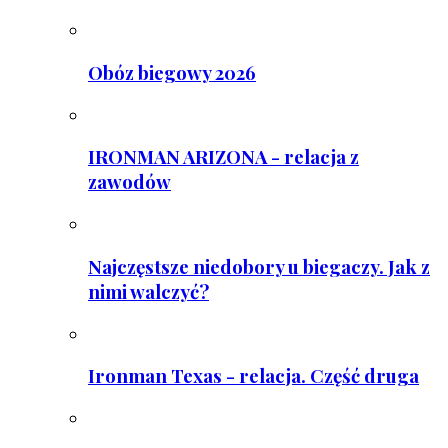
Obóz biegowy 2026
IRONMAN ARIZONA - relacja z
zawodów
Najczęstsze niedobory u biegaczy. Jak z
nimi walczyć?
Ironman Texas - relacja. Część druga