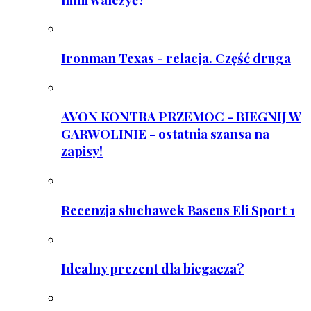
Ironman Texas - relacja. Część druga
AVON KONTRA PRZEMOC - BIEGNIJ W
GARWOLINIE - ostatnia szansa na
zapisy!
Recenzja słuchawek Baseus Eli Sport 1
Idealny prezent dla biegacza?