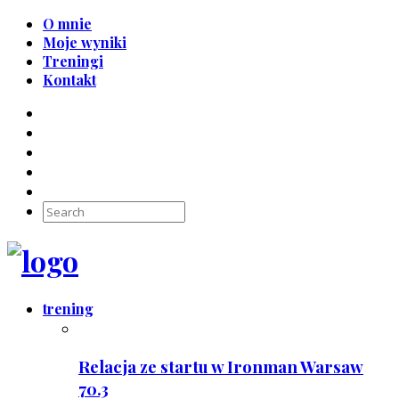
O mnie
Moje wyniki
Treningi
Kontakt
trening
Relacja ze startu w Ironman Warsaw
70.3