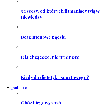
3 rzeczy, od których fitmaniacy tyją w
niewiedzy
Bezglutenowe pączki
Dla chcącego, nic trudnego
Kiedy do dietetyka sportowego?
podróże
Obóz biegowy 2026