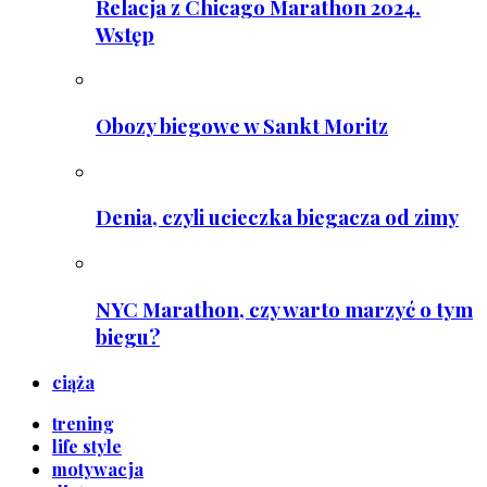
Relacja z Chicago Marathon 2024.
Wstęp
Obozy biegowe w Sankt Moritz
Denia, czyli ucieczka biegacza od zimy
NYC Marathon, czy warto marzyć o tym
biegu?
ciąża
trening
life style
motywacja