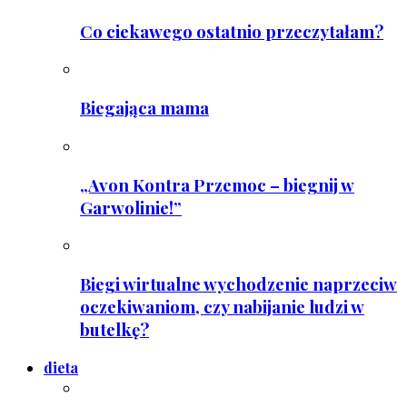
Co ciekawego ostatnio przeczytałam?
Biegająca mama
„Avon Kontra Przemoc – biegnij w
Garwolinie!”
Biegi wirtualne wychodzenie naprzeciw
oczekiwaniom, czy nabijanie ludzi w
butelkę?
dieta