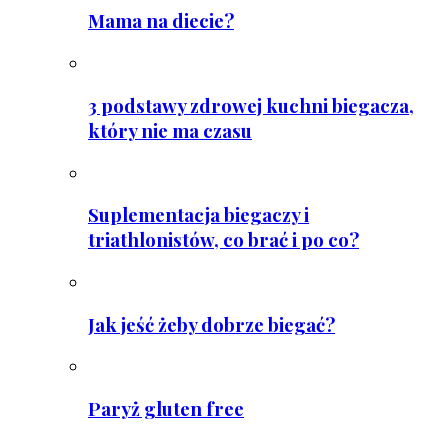
Mama na diecie?
3 podstawy zdrowej kuchni biegacza,
który nie ma czasu
Suplementacja biegaczy i
triathlonistów, co brać i po co?
Jak jeść żeby dobrze biegać?
Paryż gluten free