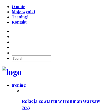
O mnie
Moje wyniki
Treningi
Kontakt
trening
Relacja ze startu w Ironman Warsaw
70.3