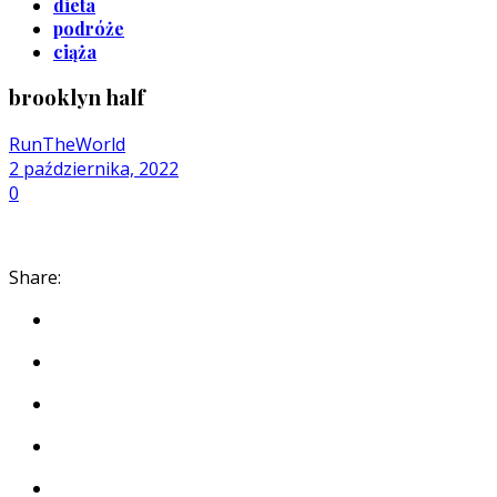
dieta
podróże
ciąża
brooklyn half
RunTheWorld
2 października, 2022
0
Share: