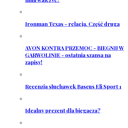
Ironman Texas - relacja. Część druga
AVON KONTRA PRZEMOC - BIEGNIJ W
GARWOLINIE - ostatnia szansa na
zapisy!
Recenzja słuchawek Baseus Eli Sport 1
Idealny prezent dla biegacza?