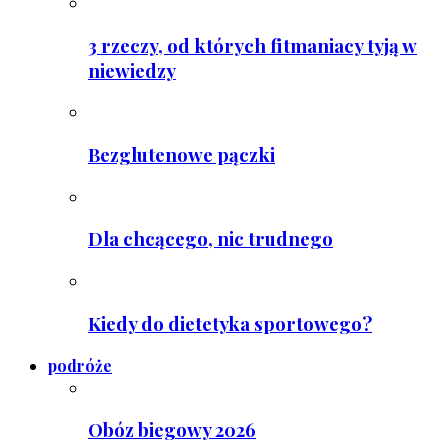
3 rzeczy, od których fitmaniacy tyją w
niewiedzy
Bezglutenowe pączki
Dla chcącego, nic trudnego
Kiedy do dietetyka sportowego?
podróże
Obóz biegowy 2026