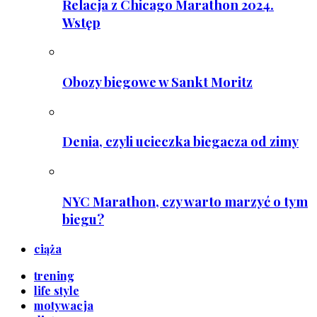
Relacja z Chicago Marathon 2024.
Wstęp
Obozy biegowe w Sankt Moritz
Denia, czyli ucieczka biegacza od zimy
NYC Marathon, czy warto marzyć o tym
biegu?
ciąża
trening
life style
motywacja