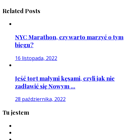
Related Posts
NYC Marathon, czy warto marzyć o tym
biegu?
16 listopada, 2022
Jeść tort małymi kęsami, czyli jak nie
zadławić się Nowym ...
28 października, 2022
Tu jestem