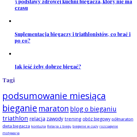
3 podstawy zdrowej kuchni biegacza, który nie ma
czasu
Suplementacja biegaczy i triathlonistów, co brać i
po co?
Jak jeść żeby dobrze biegać?
Tagi
podsumowanie miesiąca
bieganie
maraton
blog o bieganiu
triathlon
relacja
zawody
trening
obóz biegowy
półmaraton
dieta biegacza
kontuzja
Relacja z biegu
bieganie w ciąży
rozciąganie
motywacja