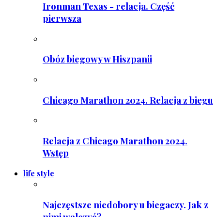
Ironman Texas - relacja. Część
pierwsza
Obóz biegowy w Hiszpanii
Chicago Marathon 2024. Relacja z biegu
Relacja z Chicago Marathon 2024.
Wstęp
life style
Najczęstsze niedobory u biegaczy. Jak z
nimi walczyć?