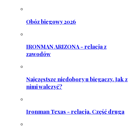
Obóz biegowy 2026
IRONMAN ARIZONA - relacja z
zawodów
Najczęstsze niedobory u biegaczy. Jak z
nimi walczyć?
Ironman Texas - relacja. Część druga