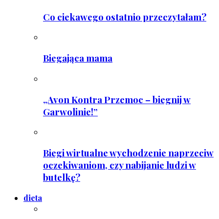
Co ciekawego ostatnio przeczytałam?
Biegająca mama
„Avon Kontra Przemoc – biegnij w
Garwolinie!”
Biegi wirtualne wychodzenie naprzeciw
oczekiwaniom, czy nabijanie ludzi w
butelkę?
dieta