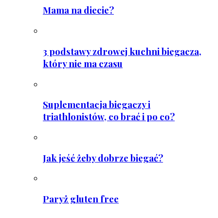
Mama na diecie?
3 podstawy zdrowej kuchni biegacza,
który nie ma czasu
Suplementacja biegaczy i
triathlonistów, co brać i po co?
Jak jeść żeby dobrze biegać?
Paryż gluten free