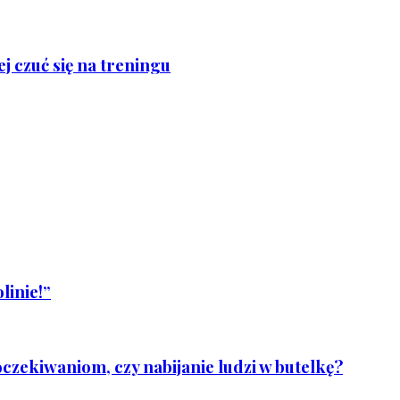
j czuć się na treningu
linie!”
czekiwaniom, czy nabijanie ludzi w butelkę?