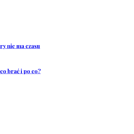
ry nie ma czasu
co brać i po co?