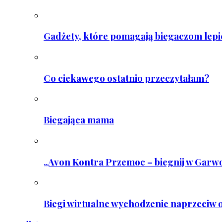
Gadżety, które pomagają biegaczom lepie
Co ciekawego ostatnio przeczytałam?
Biegająca mama
„Avon Kontra Przemoc – biegnij w Garwo
Biegi wirtualne wychodzenie naprzeciw o