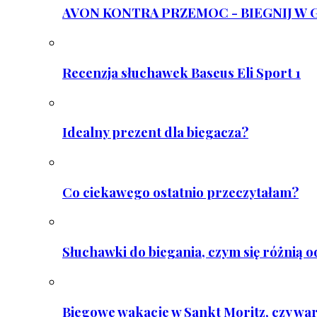
AVON KONTRA PRZEMOC - BIEGNIJ W GAR
Recenzja słuchawek Baseus Eli Sport 1
Idealny prezent dla biegacza?
Co ciekawego ostatnio przeczytałam?
Słuchawki do biegania, czym się różnią 
Biegowe wakacje w Sankt Moritz, czy wa