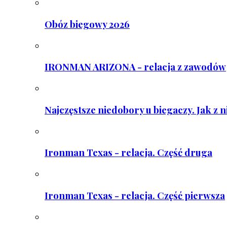
Obóz biegowy 2026
IRONMAN ARIZONA - relacja z zawodów
Najczęstsze niedobory u biegaczy. Jak z 
Ironman Texas - relacja. Część druga
Ironman Texas - relacja. Część pierwsza