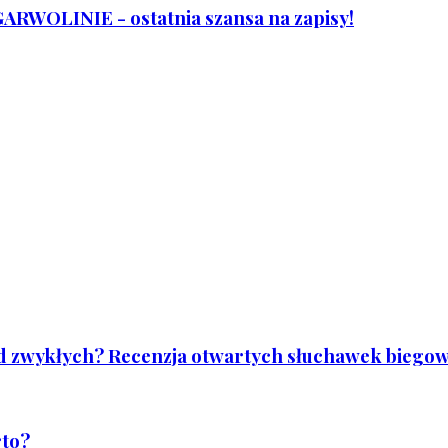
WOLINIE - ostatnia szansa na zapisy!
od zwykłych? Recenzja otwartych słuchawek biegowy
rto?