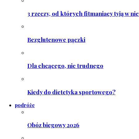
3 rzeczy, od których fitmaniacy tyją w ni
Bezglutenowe pączki
Dla chcącego, nic trudnego
Kiedy do dietetyka sportowego?
podróże
Obóz biegowy 2026