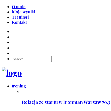
O mnie
Moje wyniki
Treningi
Kontakt
trening
Relacja ze startu w Ironman Warsaw 70.3