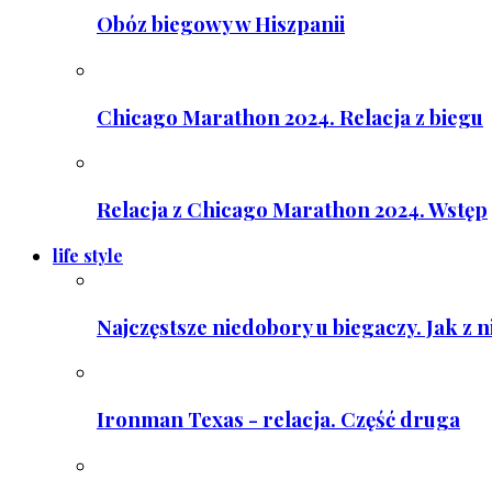
Obóz biegowy w Hiszpanii
Chicago Marathon 2024. Relacja z biegu
Relacja z Chicago Marathon 2024. Wstęp
life style
Najczęstsze niedobory u biegaczy. Jak z 
Ironman Texas - relacja. Część druga