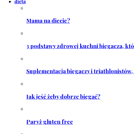
dieta
Mama na diecie?
3 podstawy zdrowej kuchni biegacza, któ
Suplementacja biegaczy i triathlonistów, 
Jak jeść żeby dobrze biegać?
Paryż gluten free