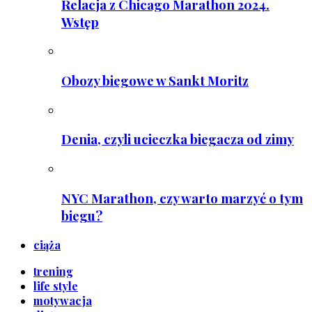
Relacja z Chicago Marathon 2024.
Wstęp
Obozy biegowe w Sankt Moritz
Denia, czyli ucieczka biegacza od zimy
NYC Marathon, czy warto marzyć o tym
biegu?
ciąża
trening
life style
motywacja