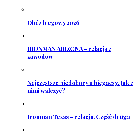
Obóz biegowy 2026
IRONMAN ARIZONA - relacja z
zawodów
Najczęstsze niedobory u biegaczy. Jak z
nimi walczyć?
Ironman Texas - relacja. Część druga