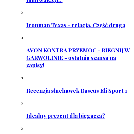
Ironman Texas - relacja. Część druga
AVON KONTRA PRZEMOC - BIEGNIJ W
GARWOLINIE - ostatnia szansa na
zapisy!
Recenzja słuchawek Baseus Eli Sport 1
Idealny prezent dla biegacza?