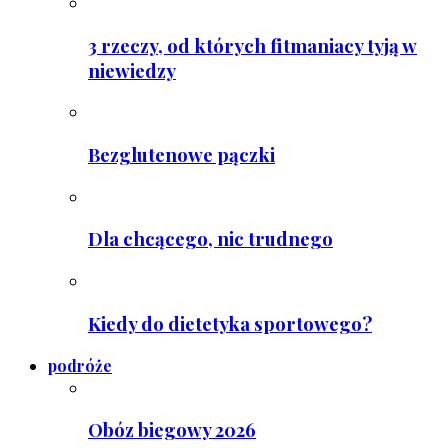
3 rzeczy, od których fitmaniacy tyją w
niewiedzy
Bezglutenowe pączki
Dla chcącego, nic trudnego
Kiedy do dietetyka sportowego?
podróże
Obóz biegowy 2026