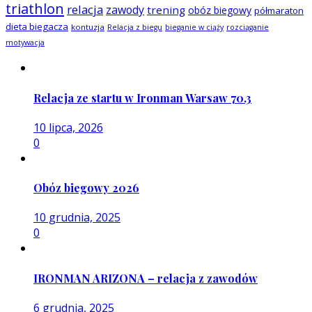
triathlon
relacja
zawody
trening
obóz biegowy
półmaraton
dieta biegacza
kontuzja
Relacja z biegu
bieganie w ciąży
rozciąganie
motywacja
Relacja ze startu w Ironman Warsaw 70.3
10 lipca, 2026
0
Obóz biegowy 2026
10 grudnia, 2025
0
IRONMAN ARIZONA – relacja z zawodów
6 grudnia, 2025