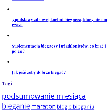
3 podstawy zdrowej kuchni biegacza, który nie ma
czasu
Suplementacja biegaczy i triathlonistów, co brać i
po co?
Jak jeść żeby dobrze biegać?
Tagi
podsumowanie miesiąca
bieganie
maraton
blog o bieganiu