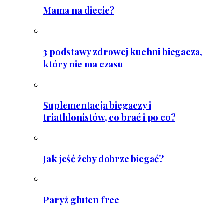
Mama na diecie?
3 podstawy zdrowej kuchni biegacza,
który nie ma czasu
Suplementacja biegaczy i
triathlonistów, co brać i po co?
Jak jeść żeby dobrze biegać?
Paryż gluten free