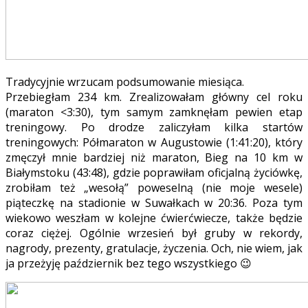
Tradycyjnie wrzucam podsumowanie miesiąca.
Przebiegłam 234 km. Zrealizowałam główny cel roku
(maraton <3:30), tym samym zamknęłam pewien etap
treningowy. Po drodze zaliczyłam kilka startów
treningowych: Półmaraton w Augustowie (1:41:20), który
zmęczył mnie bardziej niż maraton, Bieg na 10 km w
Białymstoku (43:48), gdzie poprawiłam oficjalną życiówkę,
zrobiłam też „wesołą” poweselną (nie moje wesele)
piąteczkę na stadionie w Suwałkach w 20:36. Poza tym
wiekowo weszłam w kolejne ćwierćwiecze, także będzie
coraz ciężej. Ogólnie wrzesień był gruby w rekordy,
nagrody, prezenty, gratulacje, życzenia. Och, nie wiem, jak
ja przeżyję październik bez tego wszystkiego 😉