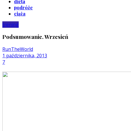
dieta
podróże
ciąża
trening
Podsumowanie. Wrzesień
RunTheWorld
1 października, 2013
7