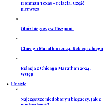
Ironman Texas - relacja. Część
pierwsza
Obóz biegowy w Hiszpanii
Chicago Marathon 2024. Relacja z biegu
Relacja z Chicago Marathon 2024.
Wstęp
life style
Najczęstsze niedobory u biegaczy. Jak z
nimi walczyć?