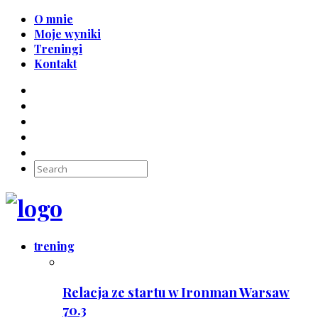
O mnie
Moje wyniki
Treningi
Kontakt
trening
Relacja ze startu w Ironman Warsaw
70.3