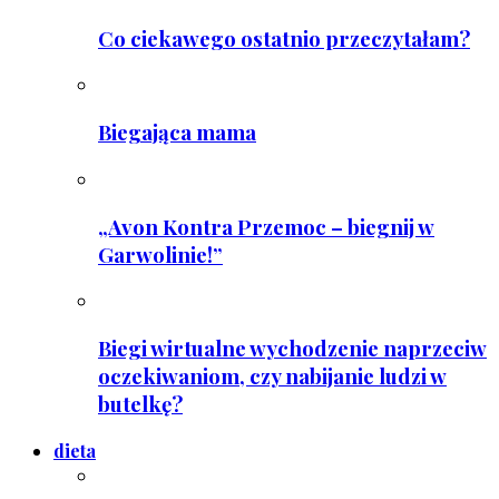
Co ciekawego ostatnio przeczytałam?
Biegająca mama
„Avon Kontra Przemoc – biegnij w
Garwolinie!”
Biegi wirtualne wychodzenie naprzeciw
oczekiwaniom, czy nabijanie ludzi w
butelkę?
dieta