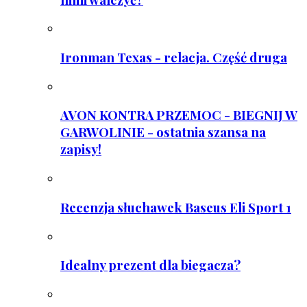
Ironman Texas - relacja. Część druga
AVON KONTRA PRZEMOC - BIEGNIJ W
GARWOLINIE - ostatnia szansa na
zapisy!
Recenzja słuchawek Baseus Eli Sport 1
Idealny prezent dla biegacza?