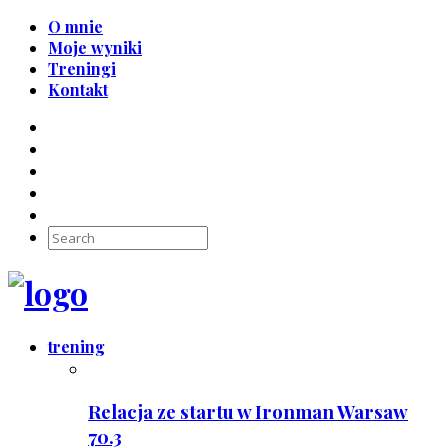
O mnie
Moje wyniki
Treningi
Kontakt
trening
Relacja ze startu w Ironman Warsaw
70.3