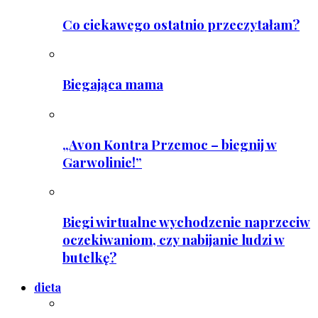
Co ciekawego ostatnio przeczytałam?
Biegająca mama
„Avon Kontra Przemoc – biegnij w
Garwolinie!”
Biegi wirtualne wychodzenie naprzeciw
oczekiwaniom, czy nabijanie ludzi w
butelkę?
dieta