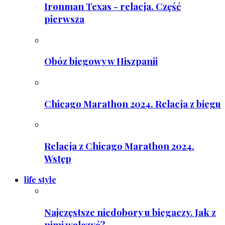
Ironman Texas - relacja. Część
pierwsza
Obóz biegowy w Hiszpanii
Chicago Marathon 2024. Relacja z biegu
Relacja z Chicago Marathon 2024.
Wstęp
life style
Najczęstsze niedobory u biegaczy. Jak z
nimi walczyć?