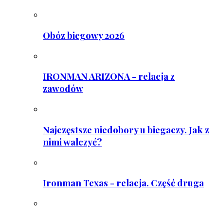
Obóz biegowy 2026
IRONMAN ARIZONA - relacja z
zawodów
Najczęstsze niedobory u biegaczy. Jak z
nimi walczyć?
Ironman Texas - relacja. Część druga