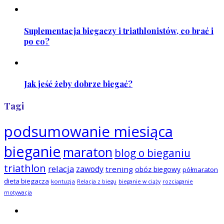
Suplementacja biegaczy i triathlonistów, co brać i
po co?
Jak jeść żeby dobrze biegać?
Tagi
podsumowanie miesiąca
bieganie
maraton
blog o bieganiu
triathlon
relacja
zawody
trening
obóz biegowy
półmaraton
dieta biegacza
kontuzja
Relacja z biegu
bieganie w ciąży
rozciąganie
motywacja