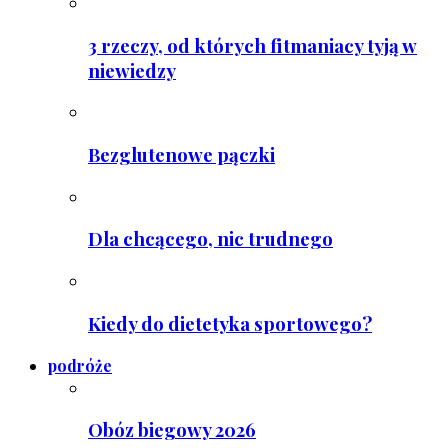
3 rzeczy, od których fitmaniacy tyją w
niewiedzy
Bezglutenowe pączki
Dla chcącego, nic trudnego
Kiedy do dietetyka sportowego?
podróże
Obóz biegowy 2026