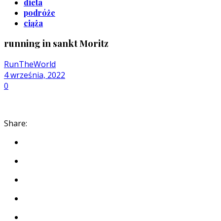
dieta
podróże
ciąża
running in sankt Moritz
RunTheWorld
4 września, 2022
0
Share: