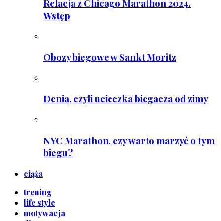
Relacja z Chicago Marathon 2024.
Wstęp
Obozy biegowe w Sankt Moritz
Denia, czyli ucieczka biegacza od zimy
NYC Marathon, czy warto marzyć o tym
biegu?
ciąża
trening
life style
motywacja