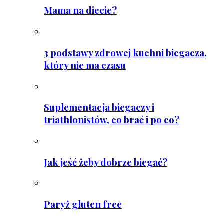
Mama na diecie?
3 podstawy zdrowej kuchni biegacza,
który nie ma czasu
Suplementacja biegaczy i
triathlonistów, co brać i po co?
Jak jeść żeby dobrze biegać?
Paryż gluten free