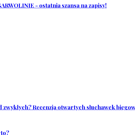
WOLINIE - ostatnia szansa na zapisy!
od zwykłych? Recenzja otwartych słuchawek biegowy
rto?