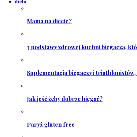
dieta
Mama na diecie?
3 podstawy zdrowej kuchni biegacza, któ
Suplementacja biegaczy i triathlonistów, 
Jak jeść żeby dobrze biegać?
Paryż gluten free