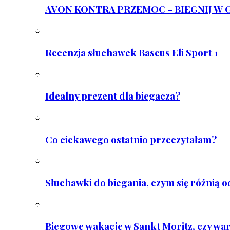
AVON KONTRA PRZEMOC - BIEGNIJ W GAR
Recenzja słuchawek Baseus Eli Sport 1
Idealny prezent dla biegacza?
Co ciekawego ostatnio przeczytałam?
Słuchawki do biegania, czym się różnią 
Biegowe wakacje w Sankt Moritz, czy wa