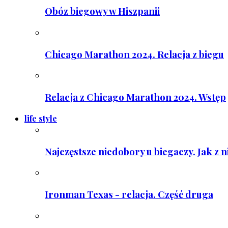
Obóz biegowy w Hiszpanii
Chicago Marathon 2024. Relacja z biegu
Relacja z Chicago Marathon 2024. Wstęp
life style
Najczęstsze niedobory u biegaczy. Jak z 
Ironman Texas - relacja. Część druga