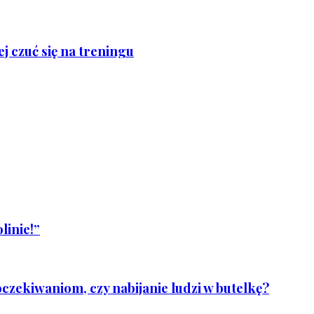
j czuć się na treningu
linie!”
czekiwaniom, czy nabijanie ludzi w butelkę?