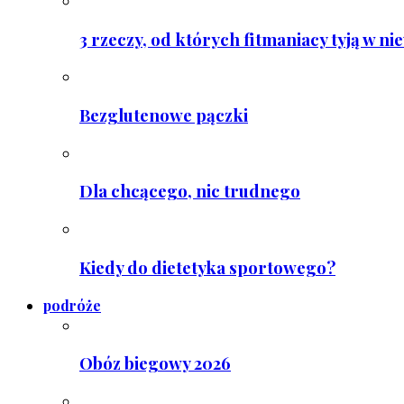
3 rzeczy, od których fitmaniacy tyją w ni
Bezglutenowe pączki
Dla chcącego, nic trudnego
Kiedy do dietetyka sportowego?
podróże
Obóz biegowy 2026