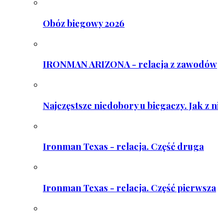
Obóz biegowy 2026
IRONMAN ARIZONA - relacja z zawodów
Najczęstsze niedobory u biegaczy. Jak z 
Ironman Texas - relacja. Część druga
Ironman Texas - relacja. Część pierwsza