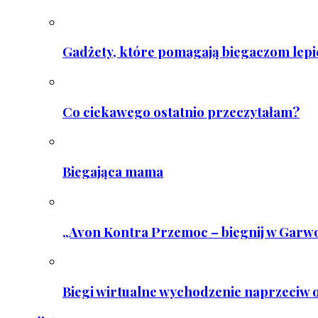
Gadżety, które pomagają biegaczom lepie
Co ciekawego ostatnio przeczytałam?
Biegająca mama
„Avon Kontra Przemoc – biegnij w Garwo
Biegi wirtualne wychodzenie naprzeciw o