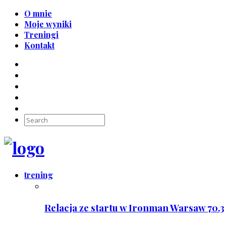
O mnie
Moje wyniki
Treningi
Kontakt
trening
Relacja ze startu w Ironman Warsaw 70.3