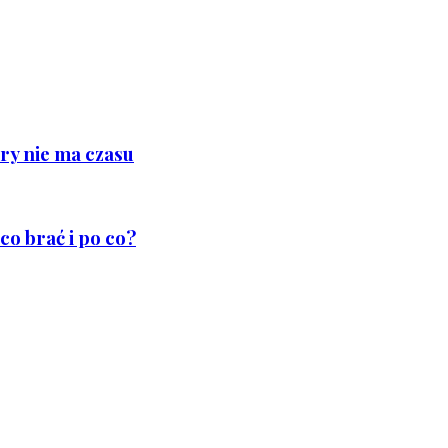
ry nie ma czasu
co brać i po co?