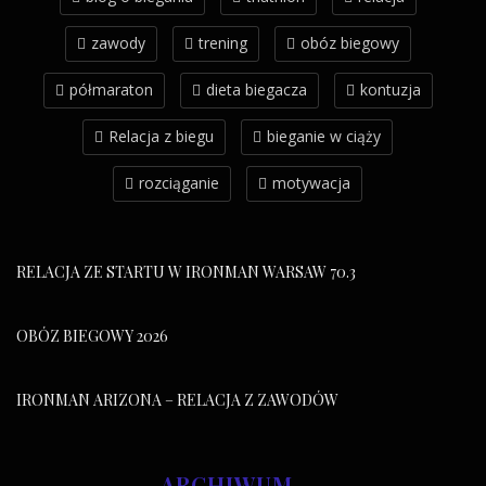
zawody
trening
obóz biegowy
półmaraton
dieta biegacza
kontuzja
Relacja z biegu
bieganie w ciąży
rozciąganie
motywacja
RELACJA ZE STARTU W IRONMAN WARSAW 70.3
OBÓZ BIEGOWY 2026
IRONMAN ARIZONA – RELACJA Z ZAWODÓW
ARCHIWUM