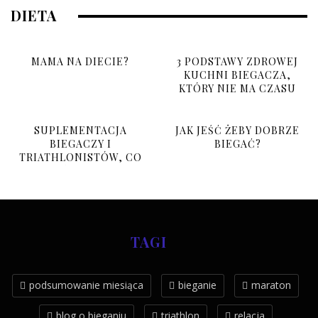
DIETA
MAMA NA DIECIE?
3 PODSTAWY ZDROWEJ
KUCHNI BIEGACZA,
KTÓRY NIE MA CZASU
SUPLEMENTACJA
JAK JEŚĆ ŻEBY DOBRZE
BIEGACZY I
BIEGAĆ?
TRIATHLONISTÓW, CO
BRAĆ I PO CO?
TAGI
podsumowanie miesiąca
bieganie
maraton
blog o bieganiu
triathlon
relacja