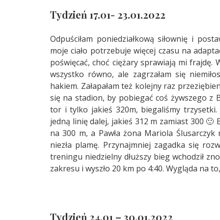
Tydzień 17.01- 23.01.2022
Odpuściłam poniedziałkową siłownię i posta
moje ciało potrzebuje więcej czasu na adaptac
poświęcać, choć ciężary sprawiają mi frajdę.
wszystko równo, ale zagrzałam się niemiłos
hakiem. Załapałam też kolejny raz przeziębie
się na stadion, by pobiegać coś żywszego z B
tor i tylko jakieś 320m, biegaliśmy trzysetki
jedną linię dalej, jakieś 312 m zamiast 300 🙂
na 300 m, a Pawła żona Mariola Ślusarczyk m
niezła plamę. Przynajmniej zagadka się roz
treningu niedzielny dłuższy bieg wchodził z
zakresu i wyszło 20 km po 4:40. Wygląda na t
Tydzień 24.01 – 30.01.2022