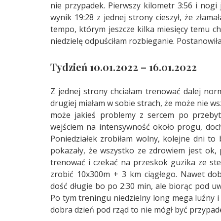
nie przypadek. Pierwszy kilometr 3:56 i nogi
wynik 19:28 z jednej strony cieszył, że złama
tempo, którym jeszcze kilka miesięcy temu c
niedzielę odpuściłam rozbieganie. Postanowił
Tydzień 10.01.2022 – 16.01.2022
Z jednej strony chciałam trenować dalej norma
drugiej miałam w sobie strach, że może nie ws
może jakieś problemy z sercem po przebyt
wejściem na intensywność około progu, doch
Poniedziałek zrobiłam wolny, kolejne dni to
pokazały, że wszystko ze zdrowiem jest ok, 
trenować i czekać na przeskok guzika ze st
zrobić 10x300m + 3 km ciągłego. Nawet dob
dość długie bo po 2:30 min, ale biorąc pod uw
Po tym treningu niedzielny long mega luźny i
dobra dzień pod rząd to nie mógł być przypad