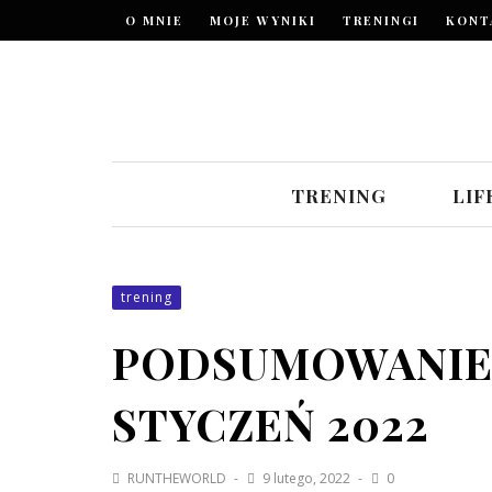
O MNIE
MOJE WYNIKI
TRENINGI
KONT
TRENING
LIF
trening
PODSUMOWANIE 
STYCZEŃ 2022
RUNTHEWORLD
9 lutego, 2022
0