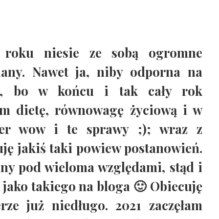
 roku niesie ze sobą ogromne
any. Nawet ja, niby odporna na
e, bo w końcu i tak cały rok
am dietę, równowagę życiową i w
er wow i te sprawy ;); wraz z
ję jakiś taki powiew postanowień.
dny pod wieloma względami, stąd i
jako takiego na bloga 🙂 Obiecuję
ze już niedługo. 2021 zaczęłam