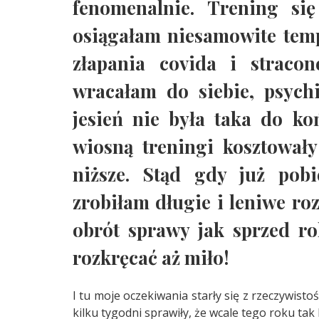
fenomenalnie. Trening się
osiągałam niesamowite tem
złapania covida i straco
wracałam do siebie, psych
jesień nie była taka do k
wiosną treningi kosztowały
niższe. Stąd gdy już pob
zrobiłam długie i leniwe ro
obrót sprawy jak sprzed r
rozkręcać aż miło!
I tu moje oczekiwania starły się z rzeczywisto
kilku tygodni sprawiły, że wcale tego roku tak