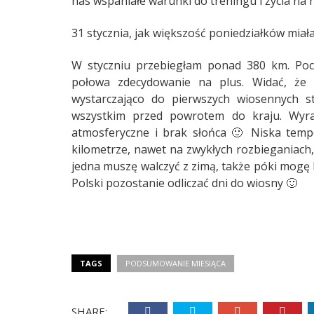
nas wspaniałe warunki do treningu i życia na n
31 stycznia, jak większość poniedziałków mia
W styczniu przebiegłam ponad 380 km. Poc
połowa zdecydowanie na plus. Widać, że 
wystarczająco do pierwszych wiosennych 
wszystkim przed powrotem do kraju. Wyr
atmosferyczne i brak słońca 🙂 Niska temp
kilometrze, nawet na zwykłych rozbieganiach
jedna muszę walczyć z zimą, także póki mogę 
Polski pozostanie odliczać dni do wiosny 🙂
TAGS
PODSUMOWANIE MIESIĄCA
SHARE: