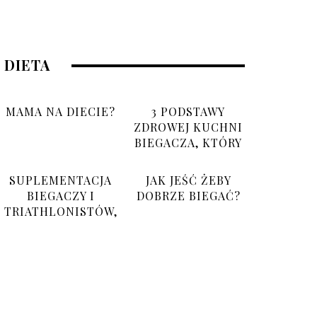
DIETA
MAMA NA DIECIE?
3 PODSTAWY
ZDROWEJ KUCHNI
BIEGACZA, KTÓRY
NIE MA CZASU
SUPLEMENTACJA
JAK JEŚĆ ŻEBY
BIEGACZY I
DOBRZE BIEGAĆ?
TRIATHLONISTÓW,
CO BRAĆ I PO CO?