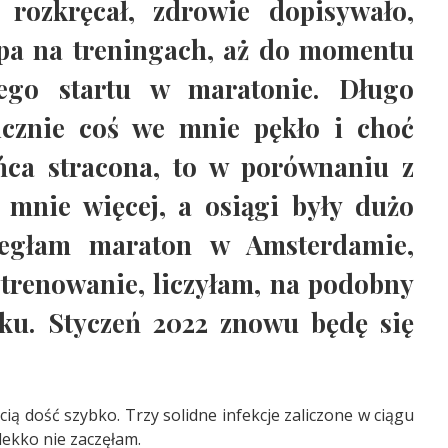
 rozkręcał, zdrowie dopisywało,
pa na treningach, aż do momentu
nego startu w maratonie. Długo
icznie coś we mnie pękło i choć
ońca stracona, to w porównaniu z
 mnie więcej, a osiągi były dużo
iegłam maraton w Amsterdamie,
ztrenowanie, liczyłam, na podobny
oku. Styczeń 2022 znowu będę się
ścią dość szybko. Trzy solidne infekcje zaliczone w ciągu
 lekko nie zaczęłam.