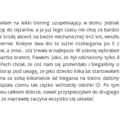
wiłam na lekki trening uzupełniający w domu. Jednak
ję do ciężarów, a ja już tego czasu nie chcę za bardzo
 W środę akcent na bieżni mechanicznej: 6×2 km, weszło
iernie. Kolejne dwa dni to luźne rozbiegania po 5 z
nie, a zima… cóż trwała w najlepsze. W sobotę wybrałam
artka bratem, Pawłem. Jako, że był odśnieżony tylko 4
. Pech chciał, że coś nam się pomerdało i biegaliśmy o
 Biorąc pod uwagę, że jako dziecko kilka lat startowałam
a za sobą kilkanaście lat biegania na bieżni, daliśmy
wiązała czemu tak ciężko wchodziły odcinki 🙂 Po tym
nowu całkiem dobrze, nawet przyspieszyłam do drugiego
o, że naprawdę zaczyna wszystko się układać.