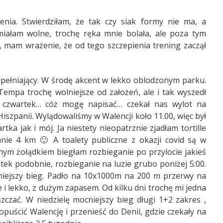
enia. Stwierdziłam, że tak czy siak formy nie ma, a
miałam wolne, trochę ręka mnie bolała, ale poza tym
, mam wrażenie, że od tego szczepienia trening zaczął
upełniający. W środę akcent w lekko oblodzonym parku.
Tempa trochę wolniejsze od założeń, ale i tak wyszedł
 czwartek… cóż mogę napisać… czekał nas wylot na
iszpanii. Wylądowaliśmy w Walencji koło 11.00, więc był
tka jak i mój. Ja niestety nieopatrznie zjadłam tortille
nie 4 km 🙂 A toalety publiczne z okazji covid są w
łnym żołądkiem biegłam rozbieganie po przylocie jakieś
ątek podobnie, rozbieganie na luzie grubo poniżej 5:00.
niejszy bieg. Padło na 10x1000m na 200 m przerwy na
e i lekko, z dużym zapasem. Od kilku dni trochę mi jedna
zczać. W niedzielę mocniejszy bieg długi 1+2 zakres ,
opuścić Walencję i przenieść do Denii, gdzie czekały na