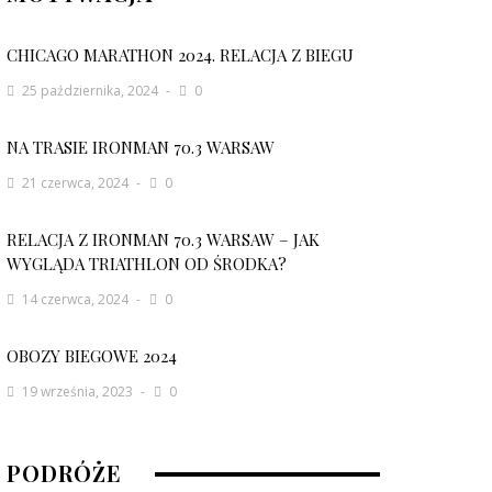
CHICAGO MARATHON 2024. RELACJA Z BIEGU
25 października, 2024
0
NA TRASIE IRONMAN 70.3 WARSAW
21 czerwca, 2024
0
RELACJA Z IRONMAN 70.3 WARSAW – JAK
WYGLĄDA TRIATHLON OD ŚRODKA?
14 czerwca, 2024
0
OBOZY BIEGOWE 2024
19 września, 2023
0
OBÓZ BIEGOWY 2026
PODRÓŻE
10 grudnia, 2025