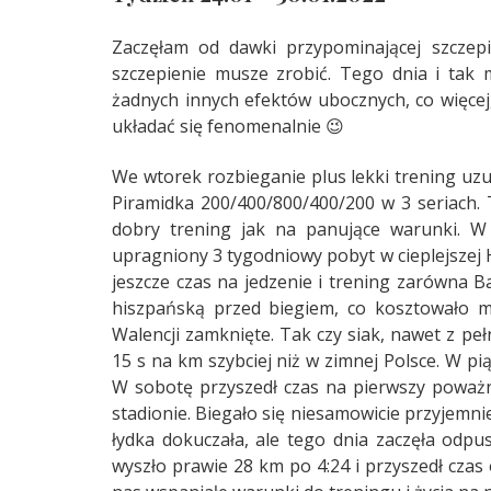
Zaczęłam od dawki przypominającej szczepi
szczepienie musze zrobić. Tego dnia i tak 
żadnych innych efektów ubocznych, co więcej
układać się fenomenalnie 😉
We wtorek rozbieganie plus lekki trening uz
Piramidka 200/400/800/400/200 w 3 seriach. 
dobry trening jak na panujące warunki. W
upragniony 3 tygodniowy pobyt w cieplejszej H
jeszcze czas na jedzenie i trening zarówna Bar
hiszpańską przed biegiem, co kosztowało m
Walencji zamknięte. Tak czy siak, nawet z pe
15 s na km szybciej niż w zimnej Polsce. W pi
W sobotę przyszedł czas na pierwszy poważ
stadionie. Biegało się niesamowicie przyjemni
łydka dokuczała, ale tego dnia zaczęła odpus
wyszło prawie 28 km po 4:24 i przyszedł czas 