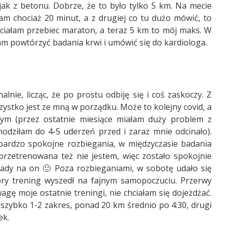
 jak z betonu. Dobrze, że to było tylko 5 km. Na mecie
łam chociaż 20 minut, a z drugiej co tu dużo mówić, to
hciałam przebiec maraton, a teraz 5 km to mój maks. W
am powtórzyć badania krwi i umówić się do kardiologa.
lnie, licząc, że po prostu odbiję się i coś zaskoczy. Z
zystko jest ze mną w porządku. Może to kolejny covid, a
ym (przez ostatnie miesiące miałam duży problem z
odziłam do 4-5 uderzeń przed i zaraz mnie odcinało).
 bardzo spokojne rozbiegania, w międzyczasie badania
przetrenowana też nie jestem, więc zostało spokojnie
eady na on 🙂 Poza rozbieganiami, w sobotę udało się
ry trening wyszedł na fajnym samopoczuciu. Przerwy
agę moje ostatnie treningi, nie chciałam się dojeżdżać.
 szybko 1-2 zakres, ponad 20 km średnio po 4:30, drugi
ek.