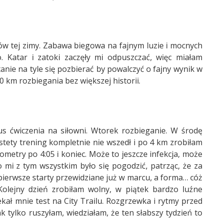
gów tej zimy. Zabawa biegowa na fajnym luzie i mocnych
. Katar i zatoki zaczęły mi odpuszczać, więc miałam
nie na tyle się pozbierać by powalczyć o fajny wynik w
20 km rozbiegania bez większej historii.
s ćwiczenia na siłowni. Wtorek rozbieganie. W środę
estety trening kompletnie nie wszedł i po 4 km zrobiłam
metry po 4:05 i koniec. Może to jeszcze infekcja, może
o mi z tym wszystkim było się pogodzić, patrząc, że za
ierwsze starty przewidziane już w marcu, a forma… cóż
Kolejny dzień zrobiłam wolny, w piątek bardzo luźne
ekał mnie test na City Trailu. Rozgrzewka i rytmy przed
k tylko ruszyłam, wiedziałam, że ten słabszy tydzień to