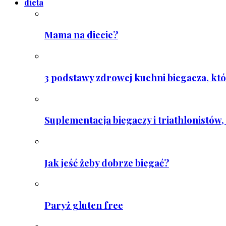
dieta
Mama na diecie?
3 podstawy zdrowej kuchni biegacza, któ
Suplementacja biegaczy i triathlonistów, 
Jak jeść żeby dobrze biegać?
Paryż gluten free