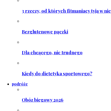
3 rzeczy, od których fitmaniacy tyją w ni
Bezglutenowe pączki
Dla chcącego, nic trudnego
Kiedy do dietetyka sportowego?
podróże
Obóz biegowy 2026