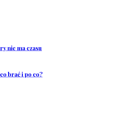
ry nie ma czasu
co brać i po co?