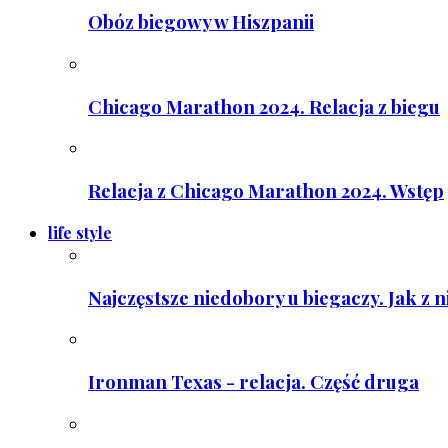
Obóz biegowy w Hiszpanii
Chicago Marathon 2024. Relacja z biegu
Relacja z Chicago Marathon 2024. Wstęp
life style
Najczęstsze niedobory u biegaczy. Jak z 
Ironman Texas - relacja. Część druga