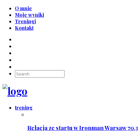
O mnie
Moje wyniki
Treningi
Kontakt
trening
Relacja ze startu w Ironman Warsaw 70.3