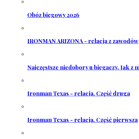
Obóz biegowy 2026
IRONMAN ARIZONA - relacja z zawodów
Najczęstsze niedobory u biegaczy. Jak z 
Ironman Texas - relacja. Część druga
Ironman Texas - relacja. Część pierwsza