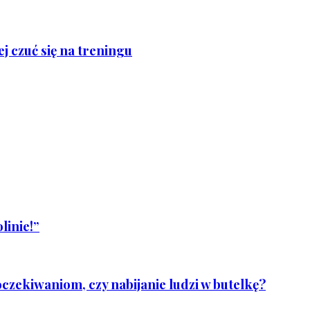
j czuć się na treningu
linie!”
czekiwaniom, czy nabijanie ludzi w butelkę?