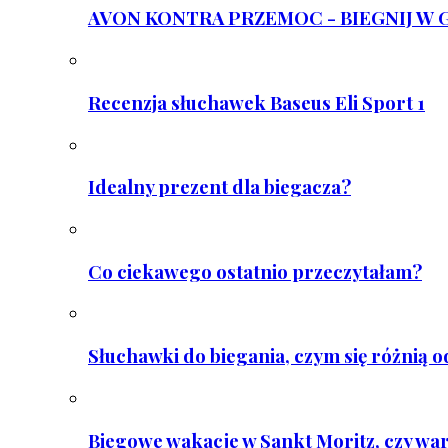
AVON KONTRA PRZEMOC - BIEGNIJ W GAR
Recenzja słuchawek Baseus Eli Sport 1
Idealny prezent dla biegacza?
Co ciekawego ostatnio przeczytałam?
Słuchawki do biegania, czym się różnią 
Biegowe wakacje w Sankt Moritz, czy wa