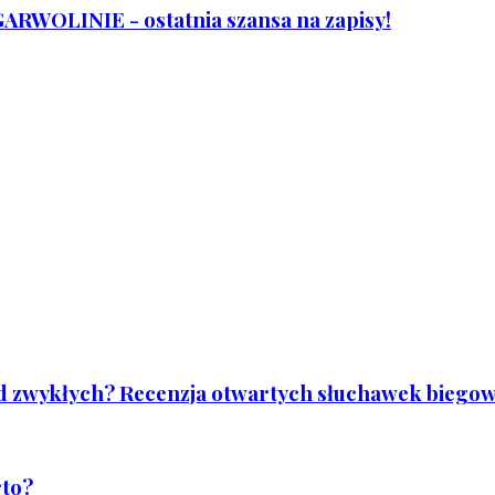
WOLINIE - ostatnia szansa na zapisy!
od zwykłych? Recenzja otwartych słuchawek biegowy
rto?