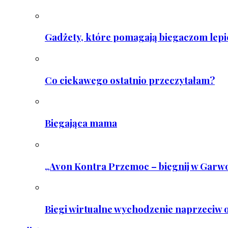
Gadżety, które pomagają biegaczom lepie
Co ciekawego ostatnio przeczytałam?
Biegająca mama
„Avon Kontra Przemoc – biegnij w Garwo
Biegi wirtualne wychodzenie naprzeciw o