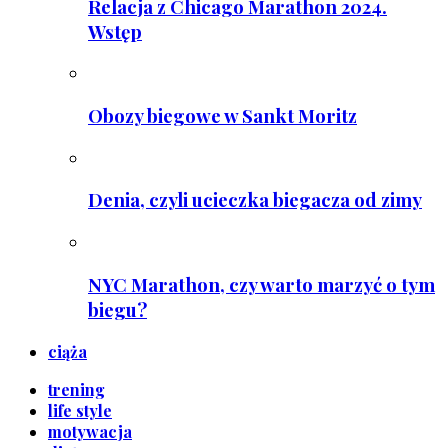
Relacja z Chicago Marathon 2024.
Wstęp
Obozy biegowe w Sankt Moritz
Denia, czyli ucieczka biegacza od zimy
NYC Marathon, czy warto marzyć o tym
biegu?
ciąża
trening
life style
motywacja