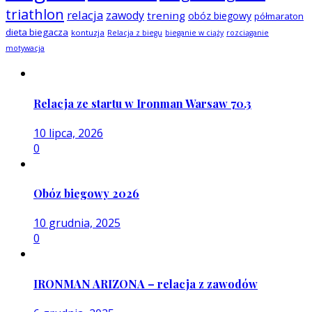
triathlon
relacja
zawody
trening
obóz biegowy
półmaraton
dieta biegacza
kontuzja
Relacja z biegu
bieganie w ciąży
rozciąganie
motywacja
Relacja ze startu w Ironman Warsaw 70.3
10 lipca, 2026
0
Obóz biegowy 2026
10 grudnia, 2025
0
IRONMAN ARIZONA – relacja z zawodów