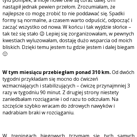
tylu pompek, a moje nowe cele są coraz dalej. Ufff
nastąpił jednak pewien przełom. Zrozumiałam, że
najlepsze co mogę zrobić to nie poddawać się. Spadki
formy są normalne, a czasem warto odpuścić, odpocząć i
zacząć wszystko od nowa. W końcu i tak wyjdzie słońce –
tak też się stało 😉 Lepiej się zorganizowałam, w pewnych
kwestiach wyluzowałam, dostaję dużo wsparcia od moich
bliskich. Dzięki temu jestem tu gdzie jestem i dalej biegam
🙂
W tym miesiącu przebiegłam ponad 310 km.
Od dwóch
tygodni przykładam się mocno do ćwiczeń
wzmacniających i stabilizujących – ćwiczę przynajmniej 3
razy w tygodniu 90 minut. Z drugiej strony niestety
zaniedbałam rozciąganie i od razu to odczułam. Na
szczęście szybko wracam do zdrowych nawyków i
nadrabiam braki w rozciąganiu.
W treningach biegowych trzymam się tych samych