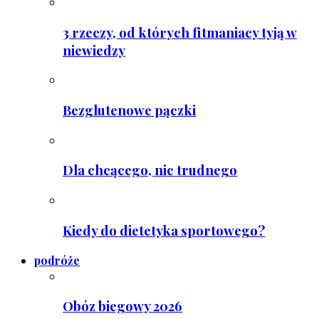
3 rzeczy, od których fitmaniacy tyją w
niewiedzy
Bezglutenowe pączki
Dla chcącego, nic trudnego
Kiedy do dietetyka sportowego?
podróże
Obóz biegowy 2026