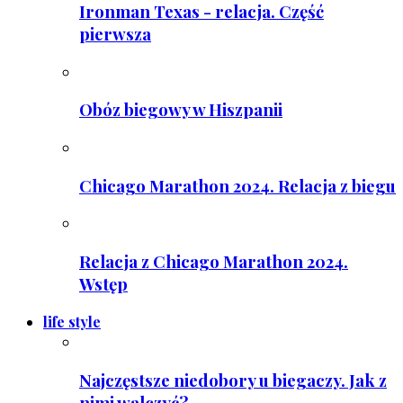
Ironman Texas - relacja. Część
pierwsza
Obóz biegowy w Hiszpanii
Chicago Marathon 2024. Relacja z biegu
Relacja z Chicago Marathon 2024.
Wstęp
life style
Najczęstsze niedobory u biegaczy. Jak z
nimi walczyć?