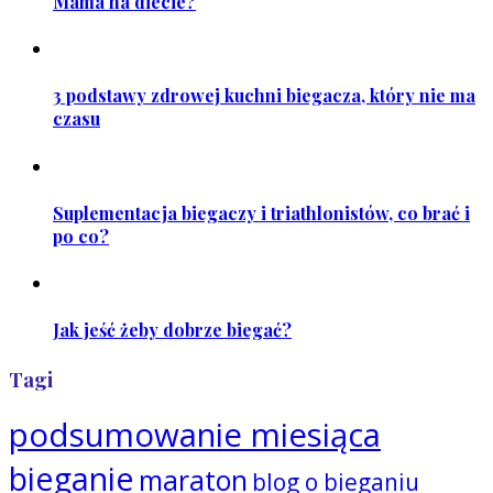
Mama na diecie?
3 podstawy zdrowej kuchni biegacza, który nie ma
czasu
Suplementacja biegaczy i triathlonistów, co brać i
po co?
Jak jeść żeby dobrze biegać?
Tagi
podsumowanie miesiąca
bieganie
maraton
blog o bieganiu