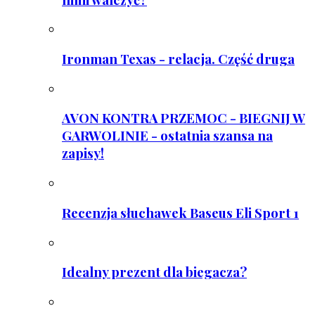
Ironman Texas - relacja. Część druga
AVON KONTRA PRZEMOC - BIEGNIJ W
GARWOLINIE - ostatnia szansa na
zapisy!
Recenzja słuchawek Baseus Eli Sport 1
Idealny prezent dla biegacza?