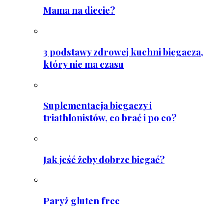
Mama na diecie?
3 podstawy zdrowej kuchni biegacza,
który nie ma czasu
Suplementacja biegaczy i
triathlonistów, co brać i po co?
Jak jeść żeby dobrze biegać?
Paryż gluten free