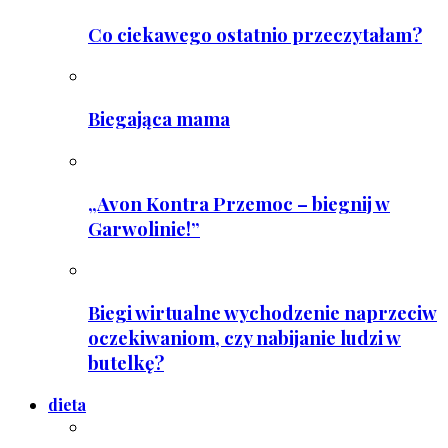
Co ciekawego ostatnio przeczytałam?
Biegająca mama
„Avon Kontra Przemoc – biegnij w
Garwolinie!”
Biegi wirtualne wychodzenie naprzeciw
oczekiwaniom, czy nabijanie ludzi w
butelkę?
dieta