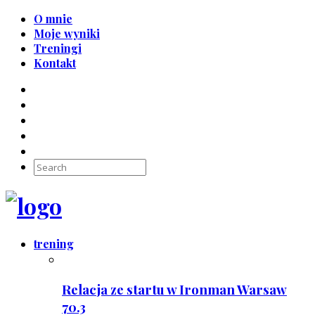
O mnie
Moje wyniki
Treningi
Kontakt
trening
Relacja ze startu w Ironman Warsaw
70.3