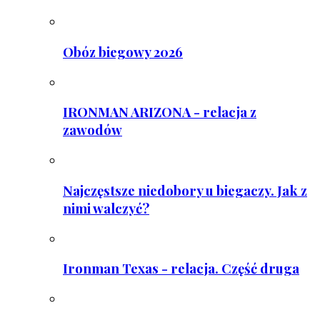
Obóz biegowy 2026
IRONMAN ARIZONA - relacja z
zawodów
Najczęstsze niedobory u biegaczy. Jak z
nimi walczyć?
Ironman Texas - relacja. Część druga