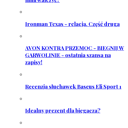
Ironman Texas - relacja. Część druga
AVON KONTRA PRZEMOC - BIEGNIJ W
GARWOLINIE - ostatnia szansa na
zapisy!
Recenzja słuchawek Baseus Eli Sport 1
Idealny prezent dla biegacza?