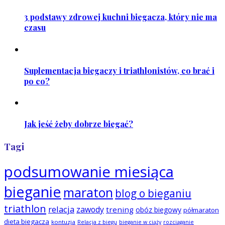
3 podstawy zdrowej kuchni biegacza, który nie ma
czasu
Suplementacja biegaczy i triathlonistów, co brać i
po co?
Jak jeść żeby dobrze biegać?
Tagi
podsumowanie miesiąca
bieganie
maraton
blog o bieganiu
triathlon
relacja
zawody
trening
obóz biegowy
półmaraton
dieta biegacza
kontuzja
Relacja z biegu
bieganie w ciąży
rozciąganie