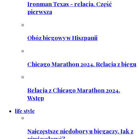
Ironman Texas - relacja. Część
pierwsza
Obóz biegowy w Hiszpanii
Chicago Marathon 2024. Relacja z biegu
Relacja z Chicago Marathon 2024.
Wstęp
life style
Najczęstsze niedobory u biegaczy. Jak z
nimi walczyć?