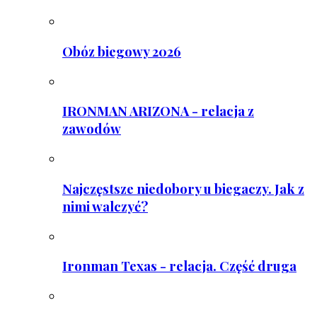
Obóz biegowy 2026
IRONMAN ARIZONA - relacja z
zawodów
Najczęstsze niedobory u biegaczy. Jak z
nimi walczyć?
Ironman Texas - relacja. Część druga