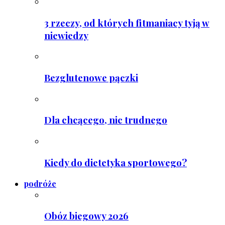
3 rzeczy, od których fitmaniacy tyją w
niewiedzy
Bezglutenowe pączki
Dla chcącego, nic trudnego
Kiedy do dietetyka sportowego?
podróże
Obóz biegowy 2026