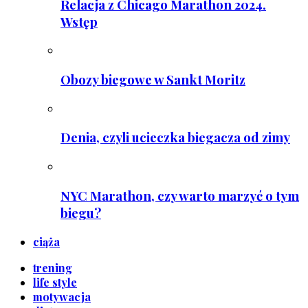
Relacja z Chicago Marathon 2024.
Wstęp
Obozy biegowe w Sankt Moritz
Denia, czyli ucieczka biegacza od zimy
NYC Marathon, czy warto marzyć o tym
biegu?
ciąża
trening
life style
motywacja