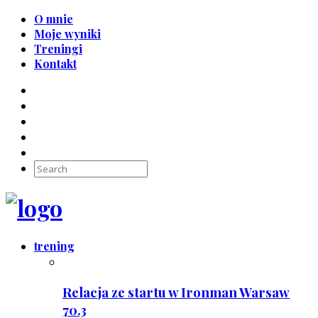
O mnie
Moje wyniki
Treningi
Kontakt
trening
Relacja ze startu w Ironman Warsaw
70.3