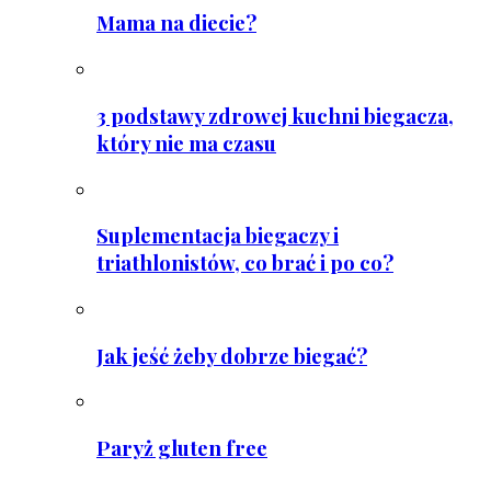
Mama na diecie?
3 podstawy zdrowej kuchni biegacza,
który nie ma czasu
Suplementacja biegaczy i
triathlonistów, co brać i po co?
Jak jeść żeby dobrze biegać?
Paryż gluten free