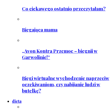
Co ciekawego ostatnio przeczytałam?
Biegająca mama
„Avon Kontra Przemoc – biegnij w
Garwolinie!”
Biegi wirtualne wychodzenie naprzeciw
oczekiwaniom, czy nabijanie ludzi w
butelkę?
dieta