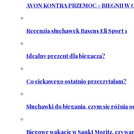
AVON KONTRA PRZEMOC - BIEGNIJ W GAR
Recenzja słuchawek Baseus Eli Sport 1
Idealny prezent dla biegacza?
Co ciekawego ostatnio przeczytałam?
Słuchawki do biegania, czym się różnią 
Biegowe wakacje w Sankt Moritz, czy wa