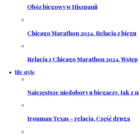
Obóz biegowy w Hiszpanii
Chicago Marathon 2024. Relacja z biegu
Relacja z Chicago Marathon 2024. Wstęp
life style
Najczęstsze niedobory u biegaczy. Jak z 
Ironman Texas - relacja. Część druga