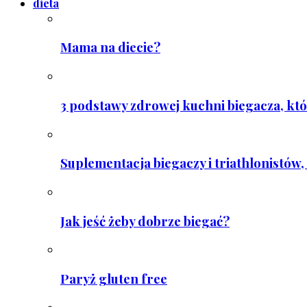
dieta
Mama na diecie?
3 podstawy zdrowej kuchni biegacza, któ
Suplementacja biegaczy i triathlonistów, 
Jak jeść żeby dobrze biegać?
Paryż gluten free