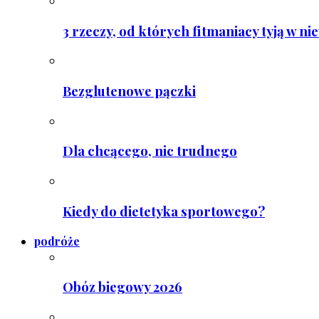
3 rzeczy, od których fitmaniacy tyją w ni
Bezglutenowe pączki
Dla chcącego, nic trudnego
Kiedy do dietetyka sportowego?
podróże
Obóz biegowy 2026