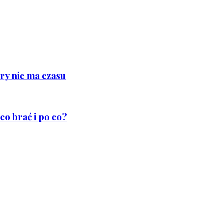
ry nie ma czasu
co brać i po co?