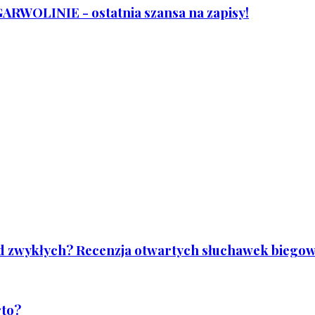
WOLINIE - ostatnia szansa na zapisy!
od zwykłych? Recenzja otwartych słuchawek biegowy
rto?