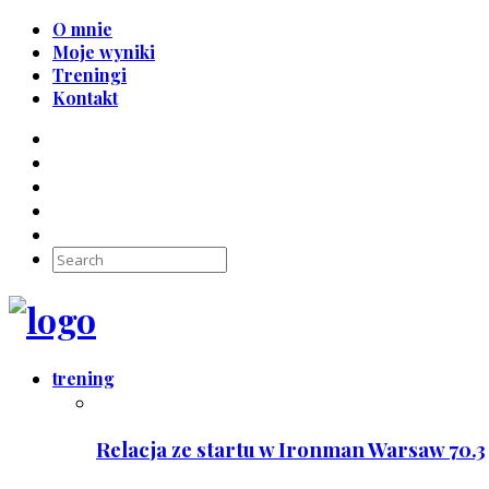
O mnie
Moje wyniki
Treningi
Kontakt
trening
Relacja ze startu w Ironman Warsaw 70.3