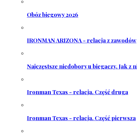
Obóz biegowy 2026
IRONMAN ARIZONA - relacja z zawodów
Najczęstsze niedobory u biegaczy. Jak z 
Ironman Texas - relacja. Część druga
Ironman Texas - relacja. Część pierwsza