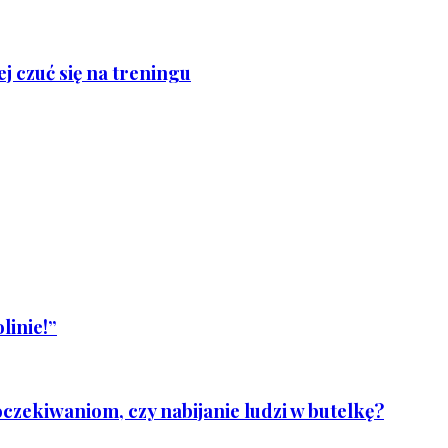
j czuć się na treningu
linie!”
czekiwaniom, czy nabijanie ludzi w butelkę?