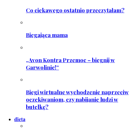
Co ciekawego ostatnio przeczytałam?
Biegająca mama
„Avon Kontra Przemoc – biegnij w
Garwolinie!”
Biegi wirtualne wychodzenie naprzeciw
oczekiwaniom, czy nabijanie ludzi w
butelkę?
dieta