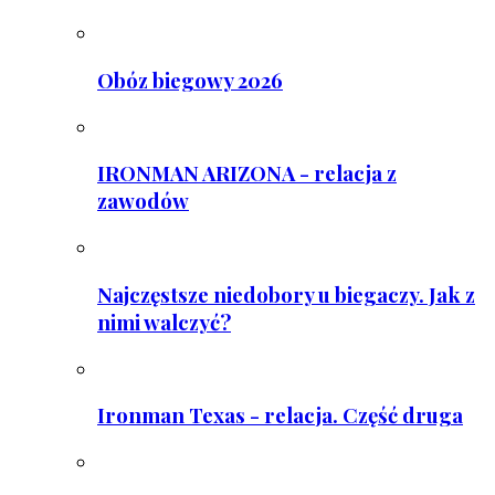
Obóz biegowy 2026
IRONMAN ARIZONA - relacja z
zawodów
Najczęstsze niedobory u biegaczy. Jak z
nimi walczyć?
Ironman Texas - relacja. Część druga