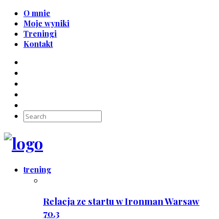
O mnie
Moje wyniki
Treningi
Kontakt
trening
Relacja ze startu w Ironman Warsaw
70.3