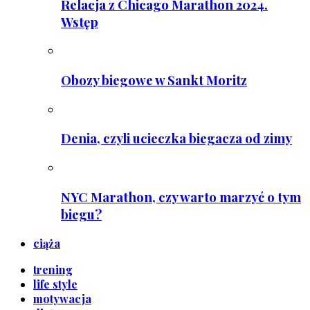
Relacja z Chicago Marathon 2024.
Wstęp
Obozy biegowe w Sankt Moritz
Denia, czyli ucieczka biegacza od zimy
NYC Marathon, czy warto marzyć o tym
biegu?
ciąża
trening
life style
motywacja