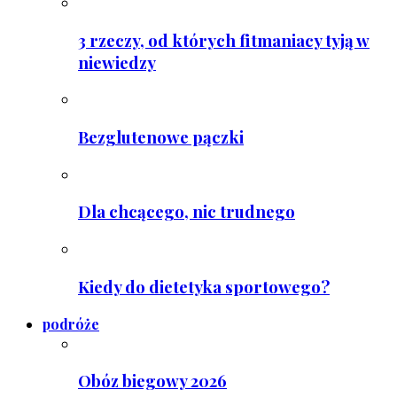
3 rzeczy, od których fitmaniacy tyją w
niewiedzy
Bezglutenowe pączki
Dla chcącego, nic trudnego
Kiedy do dietetyka sportowego?
podróże
Obóz biegowy 2026