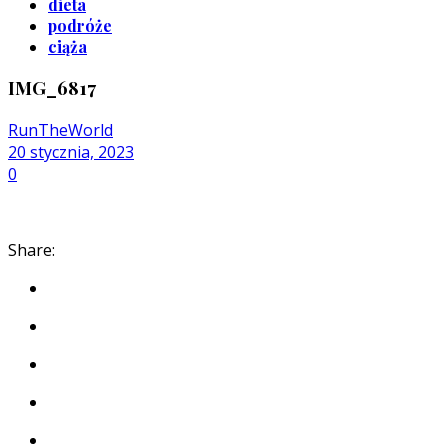
dieta
podróże
ciąża
IMG_6817
RunTheWorld
20 stycznia, 2023
0
Share: