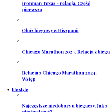
Ironman Texas - relacja. Część
pierwsza
Obóz biegowy w Hiszpanii
Chicago Marathon 2024. Relacja z biegu
Relacja z Chicago Marathon 2024.
Wstęp
life style
Najczęstsze niedobory u biegaczy. Jak z
nimi walczyć?