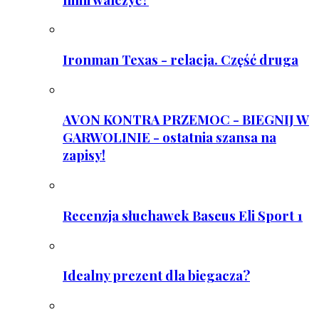
Ironman Texas - relacja. Część druga
AVON KONTRA PRZEMOC - BIEGNIJ W
GARWOLINIE - ostatnia szansa na
zapisy!
Recenzja słuchawek Baseus Eli Sport 1
Idealny prezent dla biegacza?