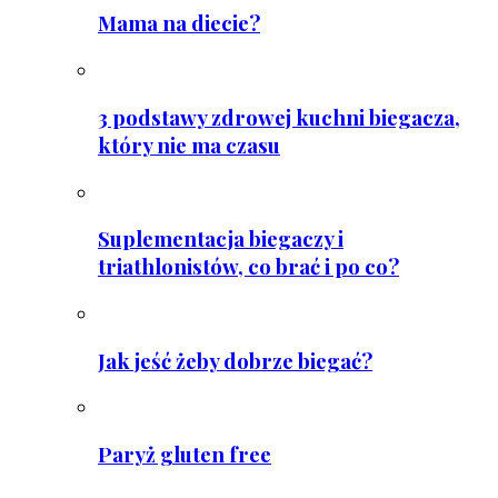
Mama na diecie?
3 podstawy zdrowej kuchni biegacza,
który nie ma czasu
Suplementacja biegaczy i
triathlonistów, co brać i po co?
Jak jeść żeby dobrze biegać?
Paryż gluten free