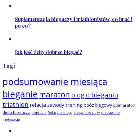
Suplementacja biegaczy i triathlonistów, co brać i
po co?
Jak jeść żeby dobrze biegać?
Tagi
podsumowanie miesiąca
bieganie
maraton
blog o bieganiu
triathlon
relacja
zawody
trening
obóz biegowy
półmaraton
dieta biegacza
kontuzja
Relacja z biegu
bieganie w ciąży
rozciąganie
motywacja