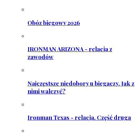
Obóz biegowy 2026
IRONMAN ARIZONA - relacja z
zawodów
Najczęstsze niedobory u biegaczy. Jak z
nimi walczyć?
Ironman Texas - relacja. Część druga