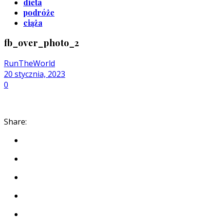
dieta
podróże
ciąża
fb_over_photo_2
RunTheWorld
20 stycznia, 2023
0
Share: