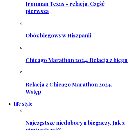
Ironman Texas - relacja. Część
pierwsza
Obóz biegowy w Hiszpanii
Chicago Marathon 2024. Relacja z biegu
Relacja z Chicago Marathon 2024.
Wstęp
life style
Najczęstsze niedobory u biegaczy. Jak z
nimi walczyć?