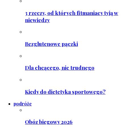
3 rzeczy, od których fitmaniacy tyją w
niewiedzy
Bezglutenowe pączki
Dla chcącego, nic trudnego
Kiedy do dietetyka sportowego?
podróże
Obóz biegowy 2026