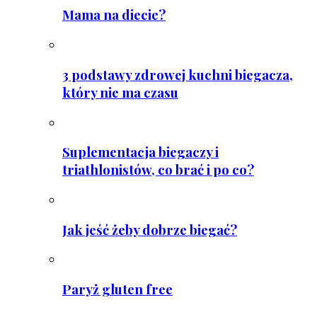
Mama na diecie?
3 podstawy zdrowej kuchni biegacza,
który nie ma czasu
Suplementacja biegaczy i
triathlonistów, co brać i po co?
Jak jeść żeby dobrze biegać?
Paryż gluten free