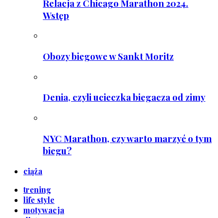
Relacja z Chicago Marathon 2024.
Wstęp
Obozy biegowe w Sankt Moritz
Denia, czyli ucieczka biegacza od zimy
NYC Marathon, czy warto marzyć o tym
biegu?
ciąża
trening
life style
motywacja