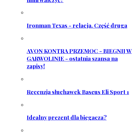
Ironman Texas - relacja. Część druga
AVON KONTRA PRZEMOC - BIEGNIJ W
GARWOLINIE - ostatnia szansa na
zapisy!
Recenzja słuchawek Baseus Eli Sport 1
Idealny prezent dla biegacza?