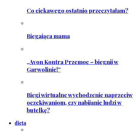
Co ciekawego ostatnio przeczytałam?
Biegająca mama
„Avon Kontra Przemoc – biegnij w
Garwolinie!”
Biegi wirtualne wychodzenie naprzeciw
oczekiwaniom, czy nabijanie ludzi w
butelkę?
dieta