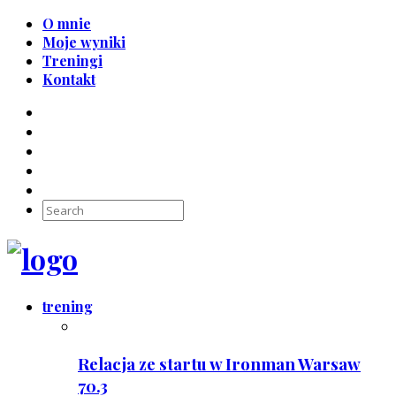
O mnie
Moje wyniki
Treningi
Kontakt
trening
Relacja ze startu w Ironman Warsaw
70.3