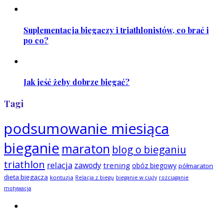
Suplementacja biegaczy i triathlonistów, co brać i
po co?
Jak jeść żeby dobrze biegać?
Tagi
podsumowanie miesiąca
bieganie
maraton
blog o bieganiu
triathlon
relacja
zawody
trening
obóz biegowy
półmaraton
dieta biegacza
kontuzja
Relacja z biegu
bieganie w ciąży
rozciąganie
motywacja