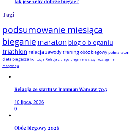
Jak jeść żeby dobrze biegać?
Tagi
podsumowanie miesiąca
bieganie
maraton
blog o bieganiu
triathlon
relacja
zawody
trening
obóz biegowy
półmaraton
dieta biegacza
kontuzja
Relacja z biegu
bieganie w ciąży
rozciąganie
motywacja
Relacja ze startu w Ironman Warsaw 70.3
10 lipca, 2026
0
Obóz biegowy 2026