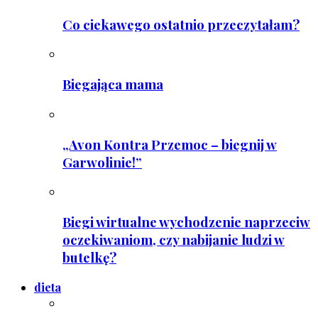
Co ciekawego ostatnio przeczytałam?
Biegająca mama
„Avon Kontra Przemoc – biegnij w
Garwolinie!”
Biegi wirtualne wychodzenie naprzeciw
oczekiwaniom, czy nabijanie ludzi w
butelkę?
dieta