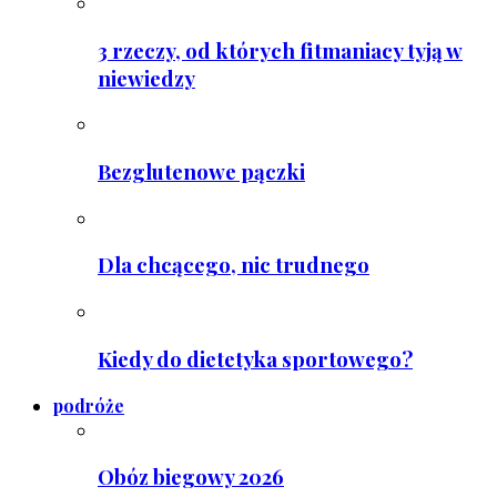
3 rzeczy, od których fitmaniacy tyją w
niewiedzy
Bezglutenowe pączki
Dla chcącego, nic trudnego
Kiedy do dietetyka sportowego?
podróże
Obóz biegowy 2026