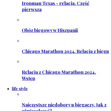
Ironman Texas - relacja. Część
pierwsza
Obóz biegowy w Hiszpanii
Chicago Marathon 2024. Relacja z biegu
Relacja z Chicago Marathon 2024.
Wstęp
life style
Najczęstsze niedobory u biegaczy. Jak z
nimi walczyć?