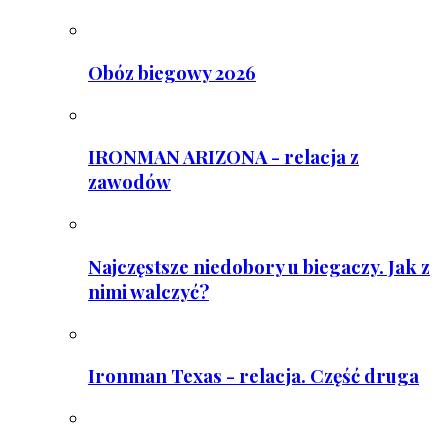
Obóz biegowy 2026
IRONMAN ARIZONA - relacja z
zawodów
Najczęstsze niedobory u biegaczy. Jak z
nimi walczyć?
Ironman Texas - relacja. Część druga