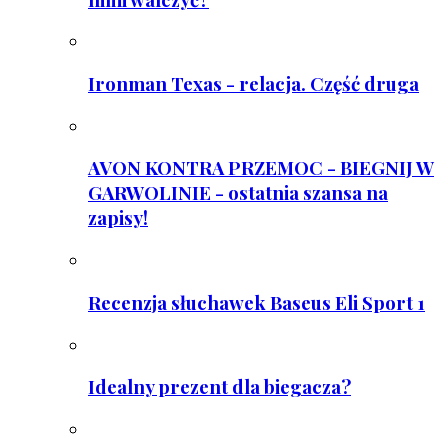
Ironman Texas - relacja. Część druga
AVON KONTRA PRZEMOC - BIEGNIJ W
GARWOLINIE - ostatnia szansa na
zapisy!
Recenzja słuchawek Baseus Eli Sport 1
Idealny prezent dla biegacza?