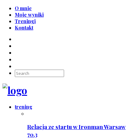
O mnie
Moje wyniki
Treningi
Kontakt
trening
Relacja ze startu w Ironman Warsaw
70.3