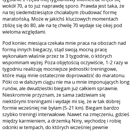
wokół 70, a to już naprawdę sporo. Prawda jest taka, że
na tej siedemdziesiątce chciałabym zbudować formę
maratońską. Może w jakichś kluczowych momentach
zbliżę się do 80, ale na tę chwilę 70 wydaje się okej pod
wieloma względami.
Pod koniec miesiąca czekała mnie praca na obozach nad
formą innych biegaczy, stąd swoją mocną pracę
wykonałam właśnie przez te 3 tygodnie, o których
wspominam wyżej. Poza objętością oczywiście, 1-2 razy w
tygodniu realizuję mocniejsze jednostki treningowe,
które mają mnie ostatecznie doprowadzić do maratonu.
Póki co w dalszym ciągu nie ma u mnie imponujących long
runów, ale dwudziestki biegam już całkiem sprawnie.
Nieskromnie przyznam, że sama zadziwiam się
niektórymi treningami i wydaje mi się, że w tak dobrej
formie wcześniej nie byłam (5-21 km). Biegam bardzo
szybko treningi interwałowe. Nawet na zmęczeniu, gdzieś
między karmieniem, a drzemką Niny, wychodzę i robię
odcinki w tempach, do których wcześniej pewnie