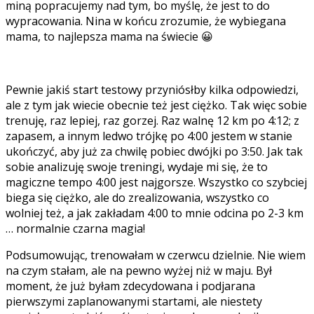
miną popracujemy nad tym, bo myślę, że jest to do
wypracowania. Nina w końcu zrozumie, że wybiegana
mama, to najlepsza mama na świecie 😀
Pewnie jakiś start testowy przyniósłby kilka odpowiedzi,
ale z tym jak wiecie obecnie też jest ciężko. Tak więc sobie
trenuję, raz lepiej, raz gorzej. Raz walnę 12 km po 4:12; z
zapasem, a innym ledwo trójkę po 4:00 jestem w stanie
ukończyć, aby już za chwilę pobiec dwójki po 3:50. Jak tak
sobie analizuję swoje treningi, wydaje mi się, że to
magiczne tempo 4:00 jest najgorsze. Wszystko co szybciej
biega się ciężko, ale do zrealizowania, wszystko co
wolniej też, a jak zakładam 4:00 to mnie odcina po 2-3 km
… normalnie czarna magia!
Podsumowując, trenowałam w czerwcu dzielnie. Nie wiem
na czym stałam, ale na pewno wyżej niż w maju. Był
moment, że już byłam zdecydowana i podjarana
pierwszymi zaplanowanymi startami, ale niestety