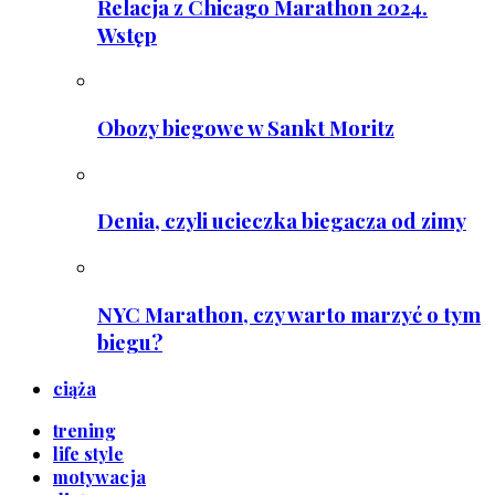
Relacja z Chicago Marathon 2024.
Wstęp
Obozy biegowe w Sankt Moritz
Denia, czyli ucieczka biegacza od zimy
NYC Marathon, czy warto marzyć o tym
biegu?
ciąża
trening
life style
motywacja