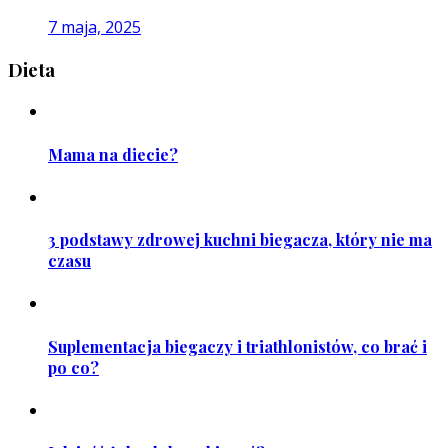
7 maja, 2025
Dieta
Mama na diecie?
3 podstawy zdrowej kuchni biegacza, który nie ma
czasu
Suplementacja biegaczy i triathlonistów, co brać i
po co?