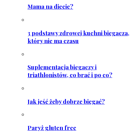
Mama na diecie?
3 podstawy zdrowej kuchni biegacza,
który nie ma czasu
Suplementacja biegaczy i
triathlonistów, co brać i po co?
Jak jeść żeby dobrze biegać?
Paryż gluten free