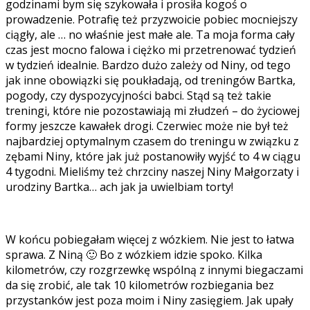
godzinami bym się szykowała i prosiła kogoś o
prowadzenie. Potrafię też przyzwoicie pobiec mocniejszy
ciągły, ale … no właśnie jest małe ale. Ta moja forma cały
czas jest mocno falowa i ciężko mi przetrenować tydzień
w tydzień idealnie. Bardzo dużo zależy od Niny, od tego
jak inne obowiązki się poukładają, od treningów Bartka,
pogody, czy dyspozycyjności babci. Stąd są też takie
treningi, które nie pozostawiają mi złudzeń – do życiowej
formy jeszcze kawałek drogi. Czerwiec może nie był też
najbardziej optymalnym czasem do treningu w związku z
zębami Niny, które jak już postanowiły wyjść to 4 w ciągu
4 tygodni. Mieliśmy też chrzciny naszej Niny Małgorzaty i
urodziny Bartka… ach jak ja uwielbiam torty!
W końcu pobiegałam więcej z wózkiem. Nie jest to łatwa
sprawa. Z Niną 🙂 Bo z wózkiem idzie spoko. Kilka
kilometrów, czy rozgrzewkę wspólną z innymi biegaczami
da się zrobić, ale tak 10 kilometrów rozbiegania bez
przystanków jest poza moim i Niny zasięgiem. Jak upały