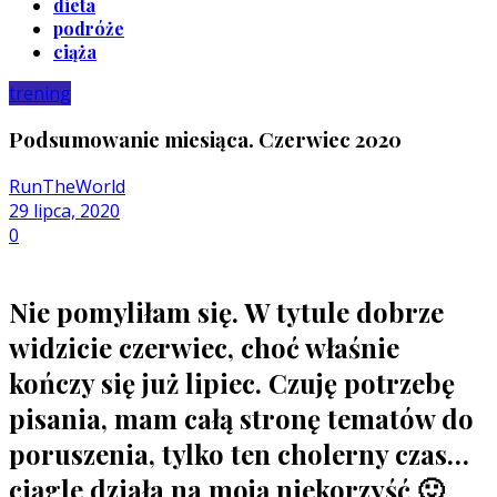
dieta
podróże
ciąża
trening
Podsumowanie miesiąca. Czerwiec 2020
RunTheWorld
29 lipca, 2020
0
Nie pomyliłam się. W tytule dobrze
widzicie czerwiec, choć właśnie
kończy się już lipiec. Czuję potrzebę
pisania, mam całą stronę tematów do
poruszenia, tylko ten cholerny czas…
ciągle działa na moją niekorzyść 🙂