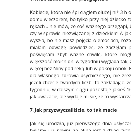
Kobiecie, która nie śpi ciągiem dłużej niż 3 h
domu wieczorem, bo tylko przy niej dziecko za
rękach… nie mów, że coś ważnego przegapi, 
czy w sprawie niezwiązanej z dzieckiem! A jak
wyszła, bo nie masz pojęcia o emocjach, rozt
miałam odwagę powiedzieć, że zaczęłam p
poświęcam zbyt ważne chwile, które mogła
większość moich dni w tygodniu wygląda tak, ż
więcej bez Niny pod ręką lub w pokoju obok. N
dla własnego zdrowia psychicznego, nie zrezy
jeżeli chcecie twardych liczb, to zakładając
tygodniu, w dalszym ciągu pozostaje jakieś 1
jak uważacie, ale wydaje mi się, że to wystar
7. Jak przyzwyczailiście, to tak macie
Jak się urodziła, już pierwszego dnia usłyszał
byliśmy już pewni, że Nina jest z dzieci tyc