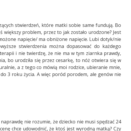
zących stwierdzeń, które matki sobie same fundują. Bo
mś większy problem, przez to jak zostało urodzone? Jest
możone napięcie/ ma obniżone napięcie. Lubi dotyk/nie
. Powyższe stwierdzenia można dopasować do każdego
oterapii i nie twierdzę, że nie ma w tym ziarnka prawdy,
nia, bo urodziła się przez cesarkę, to nóż otwiera się w
uralnie, a z tego co mówią moi rodzice, ubieranie mnie,
 do 3 roku życia. A więc poród porodem, ale genów nie
 naprawdę nie rozumie, że dziecko nie musi spędzać 24
cenę chce udowodnić, że ktoś jest wyrodną matką? Czy