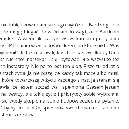
 nie lubię i powinnam jakoś go wyróżnić. Bardzo go nie
się, że mogę biegać, że wróciłam do wagi, że z Bartkiem
emkę… A wiecie ile za tym wszystkim stoi pracy albo
rościł? Ile mam w życiu doświadczeń, na które nikt z Was
wymienił? Ile tak naprawdę kosztuje nas wysiłku by Nina
k? Nie chcę narzekać i się licytować. Nie wszystko też
h instastory. Nie po to jest ten blog. Piszę tu od lat o
tach życia. Ja nie piszę, że każdy tak może albo musi.
 które towarzyszą w życiu każdego z nas. Ja staram się
awia, że jestem szczęśliwa i spełniona. Czasem jestem
 twarzy, ale takie życie i priorytety sobie wybrałam.
 się wtedy skupić na sobie i odpowiedzieć na pytanie,
ć by być krok bliżej spełnienia swoich marzeń… albo po
estem szczęśliwa.