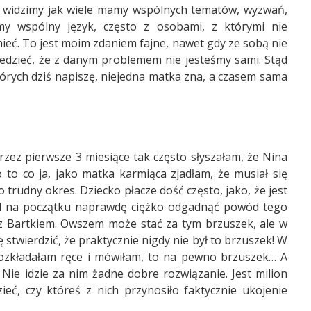
i, widzimy jak wiele mamy wspólnych tematów, wyzwań,
my wspólny język, często z osobami, z którymi nie
ieć. To jest moim zdaniem fajne, nawet gdy ze sobą nie
iedzieć, że z danym problemem nie jesteśmy sami. Stąd
których dziś napiszę, niejedna matka zna, a czasem sama
rzez pierwsze 3 miesiące tak często słyszałam, że Nina
 to co ja, jako matka karmiąca zjadłam, że musiał się
 trudny okres. Dziecko płacze dość często, jako, że jest
. I na początku naprawdę ciężko odgadnąć powód tego
 z Bartkiem. Owszem może stać za tym brzuszek, ale w
twierdzić, że praktycznie nigdy nie był to brzuszek! W
zkładałam ręce i mówiłam, to na pewno brzuszek… A
 Nie idzie za nim żadne dobre rozwiązanie. Jest milion
eć, czy któreś z nich przynosiło faktycznie ukojenie