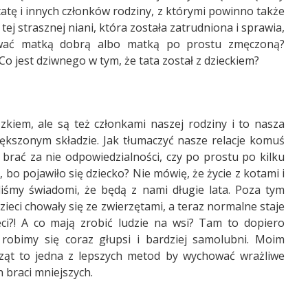
atę i innych członków rodziny, z którymi powinno także
tej strasznej niani, która została zatrudniona i sprawia,
zwać matką dobrą albo matką po prostu zmęczoną?
o jest dziwnego w tym, że tata został z dzieckiem?
kiem, ale są też członkami naszej rodziny i to nasza
iększonym składzie. Jak tłumaczyć nasze relacje komuś
 brać za nie odpowiedzialności, czy po prostu po kilku
, bo pojawiło się dziecko? Nie mówię, że życie z kotami i
yliśmy świadomi, że będą z nami długie lata. Poza tym
dzieci chowały się ze zwierzętami, a teraz normalne staje
eci?! A co mają zrobić ludzie na wsi? Tam to dopiero
 robimy się coraz głupsi i bardziej samolubni. Moim
ząt to jedna z lepszych metod by wychować wrażliwe
 braci mniejszych.