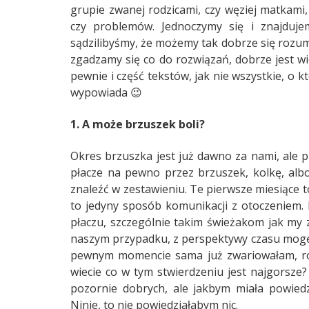
grupie zwanej rodzicami, czy węziej matkam
czy problemów. Jednoczymy się i znajduje
sądzilibyśmy, że możemy tak dobrze się rozum
zgadzamy się co do rozwiązań, dobrze jest w
pewnie i część tekstów, jak nie wszystkie, o 
wypowiada 😉
1. A może brzuszek boli?
Okres brzuszka jest już dawno za nami, ale p
płacze na pewno przez brzuszek, kolkę, albo
znaleźć w zestawieniu. Te pierwsze miesiące to
to jedyny sposób komunikacji z otoczeniem
płaczu, szczególnie takim świeżakom jak my
naszym przypadku, z perspektywy czasu mogę s
pewnym momencie sama już zwariowałam, ro
wiecie co w tym stwierdzeniu jest najgorsze?
pozornie dobrych, ale jakbym miała powiedzi
Ninie, to nie powiedziałabym nic.