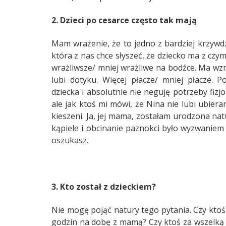
2. Dzieci po cesarce często tak mają
Mam wrażenie, że to jedno z bardziej krzywd
która z nas chce słyszeć, że dziecko ma z czy
wrażliwsze/ mniej wrażliwe na bodźce. Ma wz
lubi dotyku. Więcej płacze/ mniej płacze
dziecka i absolutnie nie neguję potrzeby fizj
ale jak ktoś mi mówi, że Nina nie lubi ubiera
kieszeni. Ja, jej mama, zostałam urodzona nat
kąpiele i obcinanie paznokci było wyzwaniem
oszukasz.
3. Kto został z dzieckiem?
Nie mogę pojąć natury tego pytania. Czy ktoś
godzin na dobę z mamą? Czy ktoś za wszelką 