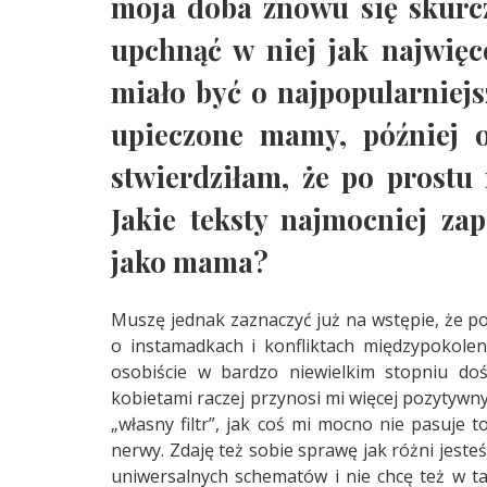
moja doba znowu się skurcz
upchnąć w niej jak najwięce
miało być o najpopularniejs
upieczone mamy, później o
stwierdziłam, że po prostu 
Jakie teksty najmocniej za
jako mama?
Muszę jednak zaznaczyć już na wstępie, że p
o instamadkach i konfliktach międzypokolen
osobiście w bardzo niewielkim stopniu doś
kobietami raczej przynosi mi więcej pozytyw
„własny filtr”, jak coś mi mocno nie pasuje 
nerwy. Zdaję też sobie sprawę jak różni jeste
uniwersalnych schematów i nie chcę też w ta