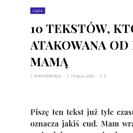
ciąża
10 TEKSTÓW, KT
ATAKOWANA OD 
MAMĄ
RUNTHEWORLD
19 lipca, 2020
0
Piszę ten tekst już tyle czas
oznacza jakiś cud. Mam wra