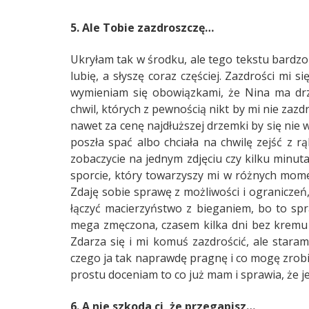
5. Ale Tobie zazdroszczę…
Ukryłam tak w środku, ale tego tekstu bardzo
lubię, a słyszę coraz częściej. Zazdrości mi 
wymieniam się obowiązkami, że Nina ma drz
chwil, których z pewnością nikt by mi nie zazd
nawet za cenę najdłuższej drzemki by się nie 
poszła spać albo chciała na chwilę zejść z rą
zobaczycie na jednym zdjęciu czy kilku minutac
sporcie, który towarzyszy mi w różnych momen
Zdaję sobie sprawę z możliwości i ograniczeń,
łączyć macierzyństwo z bieganiem, bo to spr
mega zmęczona, czasem kilka dni bez kremu na
Zdarza się i mi komuś zazdrościć, ale staram
czego ja tak naprawdę pragnę i co mogę zrobi
prostu doceniam to co już mam i sprawia, że j
6. A nie szkoda ci, że przegapisz…