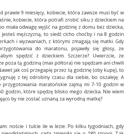
 od prawie 9 miesięcy, kobiecie, która zawsze musi być w
śnie, kobiecie, która potrafi zrobić siku z dzieckiem na
bo miała odwagę wyjść na godzinę z domu bez dziecka,
 jesteś mężczyzną, to siedź cicho choćby i na 8 godzin
erkach i wyzwaniach, z którymi zmagają się matki. Gdy
rzygotowania do maratonu, pojawiły się głosy, że
bym spędzić z dzieckiem. Szczerze? Uwierzcie, że
e poza tą godziną (max półtora) nie spędzam ani chwili
awet jak coś przegapię przez tą godzinę (oby kupę), to
gnuję z tej odrobiny czasu dla siebie, bo oszaleję. A
, że przygotowania maratońskie zajmą mi 7-10 godzin w
60 godzin, które spędzę blisko mego dziecka. Nie wiem
czająco by nie zostać uznaną za wyrodną matkę?
am: noście i tulcie ile w lezie. Po kilku tygodniach, gdy
h nieodkładalnych, rada zmieniła się o 180 stopni. Tak