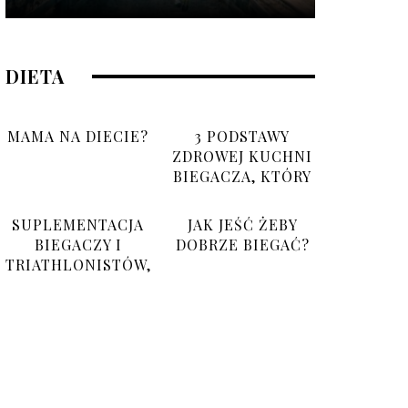
DIETA
MAMA NA DIECIE?
3 PODSTAWY
ZDROWEJ KUCHNI
BIEGACZA, KTÓRY
NIE MA CZASU
SUPLEMENTACJA
JAK JEŚĆ ŻEBY
BIEGACZY I
DOBRZE BIEGAĆ?
TRIATHLONISTÓW,
CO BRAĆ I PO CO?