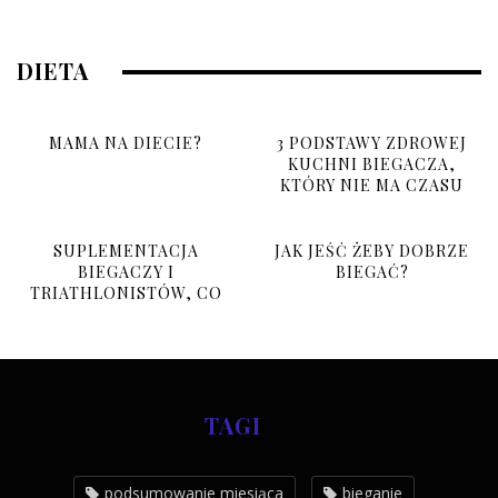
DIETA
MAMA NA DIECIE?
3 PODSTAWY ZDROWEJ
KUCHNI BIEGACZA,
KTÓRY NIE MA CZASU
SUPLEMENTACJA
JAK JEŚĆ ŻEBY DOBRZE
BIEGACZY I
BIEGAĆ?
TRIATHLONISTÓW, CO
BRAĆ I PO CO?
TAGI
podsumowanie miesiąca
bieganie