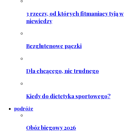
3 rzeczy, od których fitmaniacy tyją w
niewiedzy
Bezglutenowe pączki
Dla chcącego, nic trudnego
Kiedy do dietetyka sportowego?
podróże
Obóz biegowy 2026