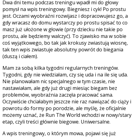
Dwa dni temu podczas treningu wpadł mi do głowy
pomysł na wpis treningowy. Biegniesz i cyk! Po prostu
jest. Oczami wyobraźni rozwijasz i dopracowujesz go, a
gdy wracasz do domu wystarczy po prostu spisać to co
masz już ułożone w głowie (przy dziecku nie takie po
prostu, ale będziemy walczyć). To zjawisko ma w sobie
coś wyjątkowego, bo tak jak krokusy zwiastują wiosnę,
tak ten wpis zwiastuje absolutny powrót do biegania
(duszą i ciałem).
Mam za sobą kilka tygodni regularnych treningów.
Tygodni, gdy nie wiedziałam, czy się uda i na ile się uda.
Nie planowałam nic specjalnego w tym czasie, nie
nastawiałam, ale gdy już drugi miesiąc biegam bez
problemów, wyobraźnia zaczęła pracować sama.
Oczywiście chciałabym jeszcze nie raz nawiązać do ciąży i
powrotu do formy po porodzie, ale myślę, że oficjalnie
możemy uznać, że Run The World wchodzi w nowy/stary
etap, czyli treści głównie biegowe. Uniwersalne.
A wpis treningowy, o którym mowa, pojawi się już