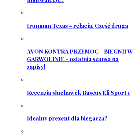
Ironman Texas - relacja. Część druga
AVON KONTRA PRZEMOC - BIEGNIJ W
GARWOLINIE - ostatnia szansa na
zapisy!
Recenzja słuchawek Baseus Eli Sport 1
Idealny prezent dla biegacza?