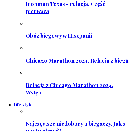
Ironman Texas - relacja. Część
pierwsza
Obóz biegowy w Hiszpanii
Chicago Marathon 2024. Relacja z biegu
Relacja z Chicago Marathon 2024.
Wstęp
life style
Najczęstsze niedobory u biegaczy. Jak z
nimi walczyć?