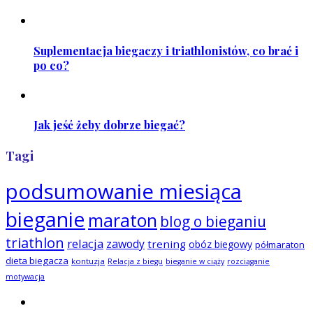
Suplementacja biegaczy i triathlonistów, co brać i
po co?
Jak jeść żeby dobrze biegać?
Tagi
podsumowanie miesiąca
bieganie
maraton
blog o bieganiu
triathlon
relacja
zawody
trening
obóz biegowy
półmaraton
dieta biegacza
kontuzja
Relacja z biegu
bieganie w ciąży
rozciąganie
motywacja