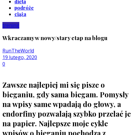
dieta
podróże
ciąża
trening
Wkraczamy w nowy/stary etap na blogu
RunTheWorld
19 lutego, 2020
0
Zawsze najlepiej mi się pisze o
bieganiu, gdy sama biegam. Pomysły
na wpisy same wpadają do głowy, a
endorfiny pozwalają szybko przelać je
na papier. Najlepsze moje cykle
wpisów o bieganiu pochodzą z