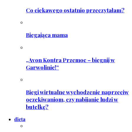
Co ciekawego ostatnio przeczytałam?
Biegająca mama
„Avon Kontra Przemoc – biegnij w
Garwolinie!”
Biegi wirtualne wychodzenie naprzeciw
oczekiwaniom, czy nabijanie ludzi w
butelkę?
dieta