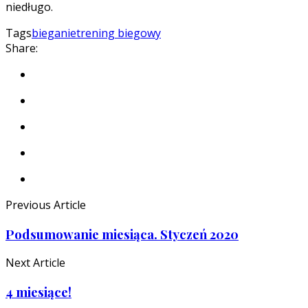
niedługo.
Tags
bieganie
trening biegowy
Share:
Previous Article
Podsumowanie miesiąca. Styczeń 2020
Next Article
4 miesiące!