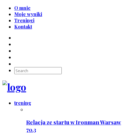
O mnie
Moje wyniki
Treningi
Kontakt
trening
Relacja ze startu w Ironman Warsaw
70.3