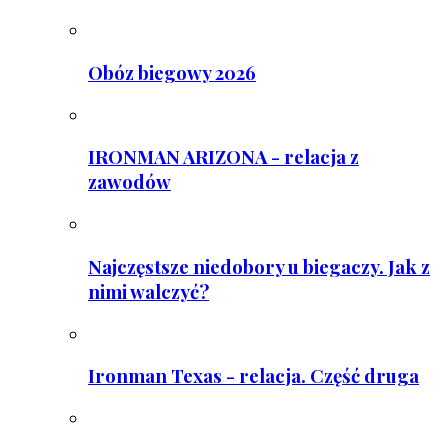
Obóz biegowy 2026
IRONMAN ARIZONA - relacja z
zawodów
Najczęstsze niedobory u biegaczy. Jak z
nimi walczyć?
Ironman Texas - relacja. Część druga