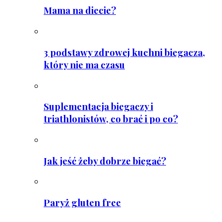
Mama na diecie?
3 podstawy zdrowej kuchni biegacza,
który nie ma czasu
Suplementacja biegaczy i
triathlonistów, co brać i po co?
Jak jeść żeby dobrze biegać?
Paryż gluten free