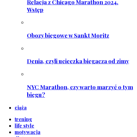
Relacja z Chicago Marathon 2024.
Wstęp
Obozy biegowe w Sankt Moritz
Denia, czyli ucieczka biegacza od zimy
NYC Marathon, czy warto marzyć o tym
biegu?
ciąża
trening
life style
motywacja