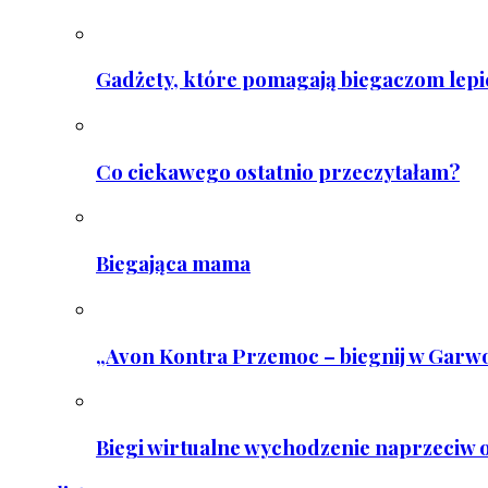
Gadżety, które pomagają biegaczom lepie
Co ciekawego ostatnio przeczytałam?
Biegająca mama
„Avon Kontra Przemoc – biegnij w Garwo
Biegi wirtualne wychodzenie naprzeciw o