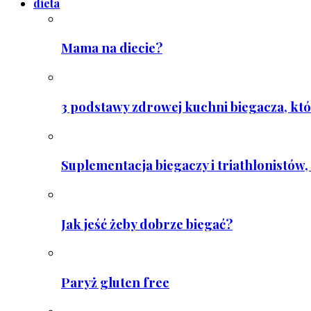
dieta
Mama na diecie?
3 podstawy zdrowej kuchni biegacza, któ
Suplementacja biegaczy i triathlonistów, 
Jak jeść żeby dobrze biegać?
Paryż gluten free