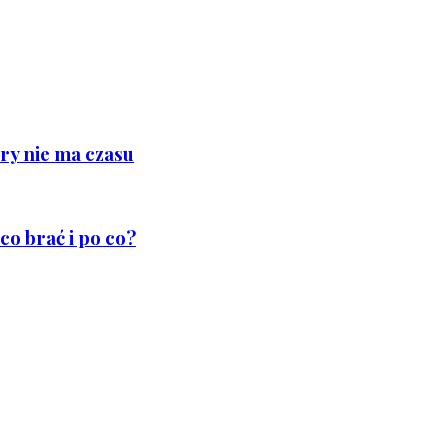
ry nie ma czasu
co brać i po co?