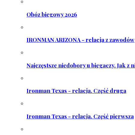
Obóz biegowy 2026
IRONMAN ARIZONA - relacja z zawodów
Najczęstsze niedobory u biegaczy. Jak z 
Ironman Texas - relacja. Część druga
Ironman Texas - relacja. Część pierwsza