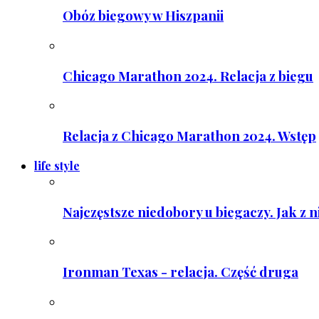
Obóz biegowy w Hiszpanii
Chicago Marathon 2024. Relacja z biegu
Relacja z Chicago Marathon 2024. Wstęp
life style
Najczęstsze niedobory u biegaczy. Jak z 
Ironman Texas - relacja. Część druga