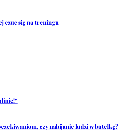
j czuć się na treningu
linie!”
czekiwaniom, czy nabijanie ludzi w butelkę?