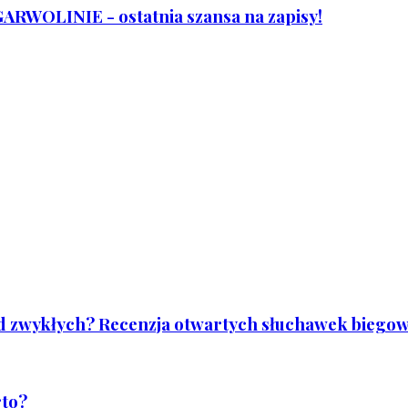
WOLINIE - ostatnia szansa na zapisy!
od zwykłych? Recenzja otwartych słuchawek biegowy
rto?