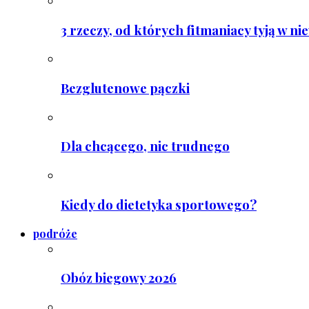
3 rzeczy, od których fitmaniacy tyją w ni
Bezglutenowe pączki
Dla chcącego, nic trudnego
Kiedy do dietetyka sportowego?
podróże
Obóz biegowy 2026