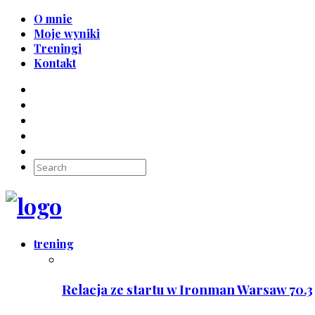
O mnie
Moje wyniki
Treningi
Kontakt
trening
Relacja ze startu w Ironman Warsaw 70.3