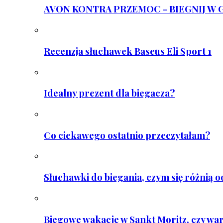
AVON KONTRA PRZEMOC - BIEGNIJ W GAR
Recenzja słuchawek Baseus Eli Sport 1
Idealny prezent dla biegacza?
Co ciekawego ostatnio przeczytałam?
Słuchawki do biegania, czym się różnią 
Biegowe wakacje w Sankt Moritz, czy wa