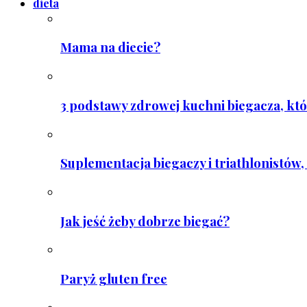
dieta
Mama na diecie?
3 podstawy zdrowej kuchni biegacza, któ
Suplementacja biegaczy i triathlonistów, 
Jak jeść żeby dobrze biegać?
Paryż gluten free