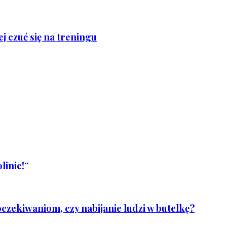
j czuć się na treningu
linie!”
czekiwaniom, czy nabijanie ludzi w butelkę?