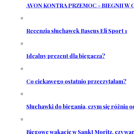
AVON KONTRA PRZEMOC - BIEGNIJ W GAR
Recenzja słuchawek Baseus Eli Sport 1
Idealny prezent dla biegacza?
Co ciekawego ostatnio przeczytałam?
Słuchawki do biegania, czym się różnią 
Biegowe wakacje w Sankt Moritz, czy wa