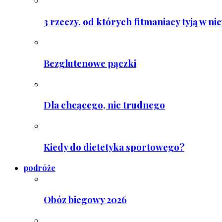
3 rzeczy, od których fitmaniacy tyją w ni
Bezglutenowe pączki
Dla chcącego, nic trudnego
Kiedy do dietetyka sportowego?
podróże
Obóz biegowy 2026