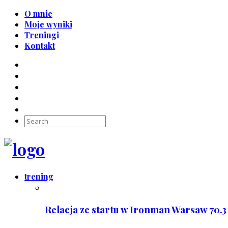
O mnie
Moje wyniki
Treningi
Kontakt
trening
Relacja ze startu w Ironman Warsaw 70.3