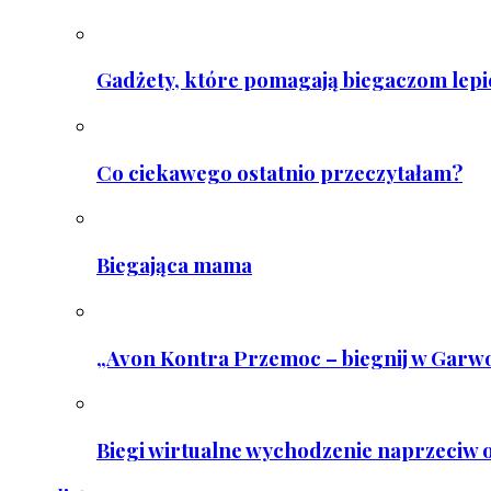
Gadżety, które pomagają biegaczom lepie
Co ciekawego ostatnio przeczytałam?
Biegająca mama
„Avon Kontra Przemoc – biegnij w Garwo
Biegi wirtualne wychodzenie naprzeciw o