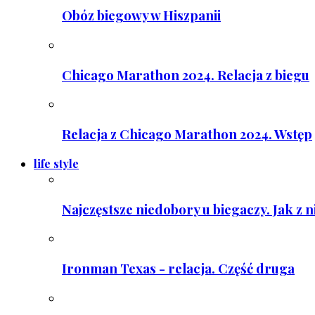
Obóz biegowy w Hiszpanii
Chicago Marathon 2024. Relacja z biegu
Relacja z Chicago Marathon 2024. Wstęp
life style
Najczęstsze niedobory u biegaczy. Jak z 
Ironman Texas - relacja. Część druga