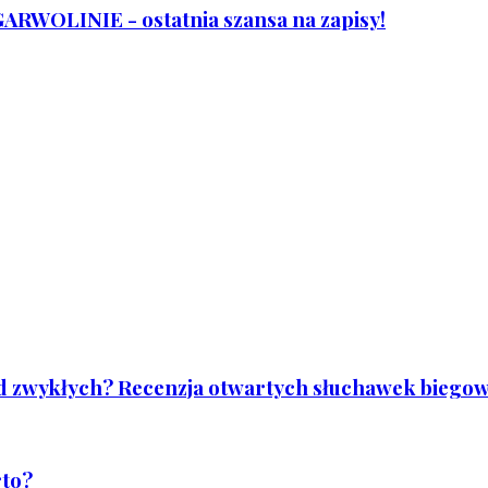
WOLINIE - ostatnia szansa na zapisy!
od zwykłych? Recenzja otwartych słuchawek biegowy
rto?