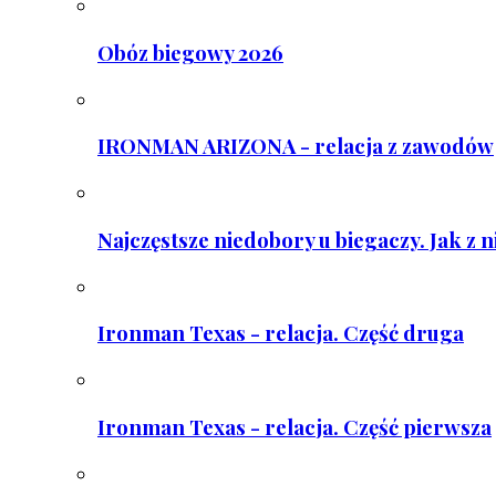
Obóz biegowy 2026
IRONMAN ARIZONA - relacja z zawodów
Najczęstsze niedobory u biegaczy. Jak z 
Ironman Texas - relacja. Część druga
Ironman Texas - relacja. Część pierwsza