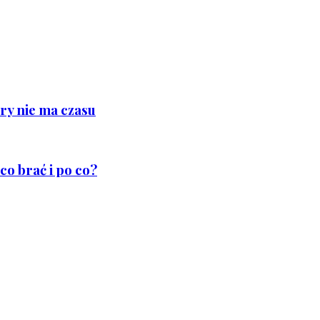
ry nie ma czasu
co brać i po co?