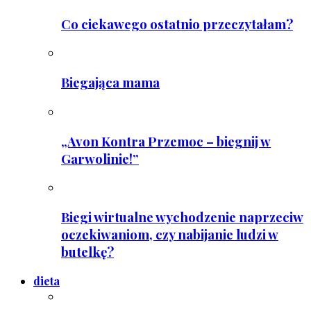
Co ciekawego ostatnio przeczytałam?
Biegająca mama
„Avon Kontra Przemoc – biegnij w
Garwolinie!”
Biegi wirtualne wychodzenie naprzeciw
oczekiwaniom, czy nabijanie ludzi w
butelkę?
dieta