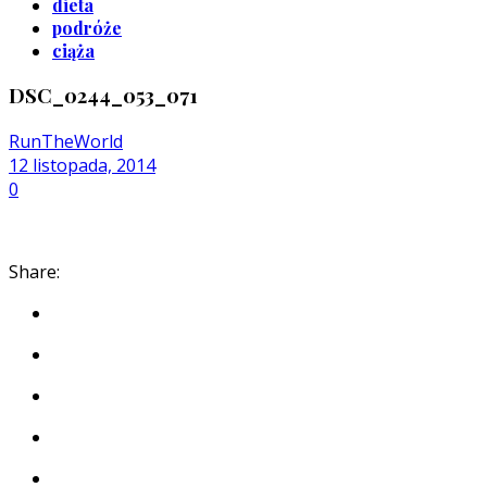
dieta
podróże
ciąża
DSC_0244_053_071
RunTheWorld
12 listopada, 2014
0
Share: