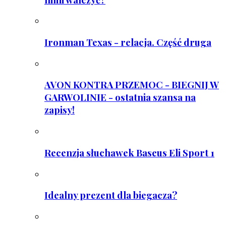
Ironman Texas - relacja. Część druga
AVON KONTRA PRZEMOC - BIEGNIJ W
GARWOLINIE - ostatnia szansa na
zapisy!
Recenzja słuchawek Baseus Eli Sport 1
Idealny prezent dla biegacza?