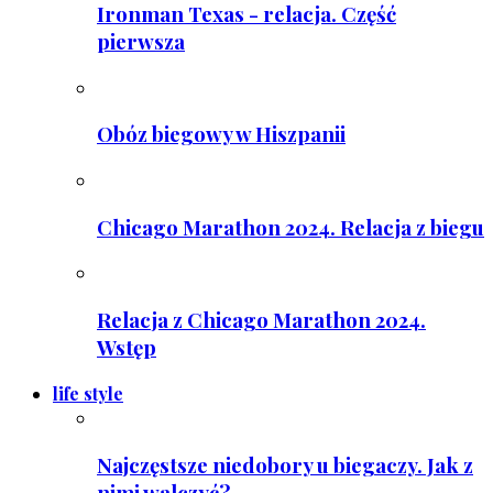
Ironman Texas - relacja. Część
pierwsza
Obóz biegowy w Hiszpanii
Chicago Marathon 2024. Relacja z biegu
Relacja z Chicago Marathon 2024.
Wstęp
life style
Najczęstsze niedobory u biegaczy. Jak z
nimi walczyć?