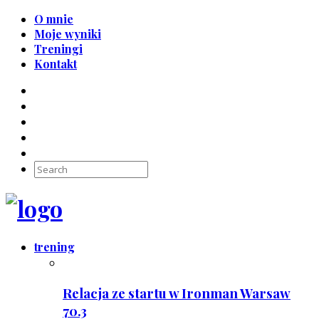
O mnie
Moje wyniki
Treningi
Kontakt
trening
Relacja ze startu w Ironman Warsaw
70.3