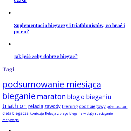
czasu
Suplementacja biegaczy i triathlonistów, co brać i
po co?
Jak jeść żeby dobrze biegać?
Tagi
podsumowanie miesiąca
bieganie
maraton
blog o bieganiu
triathlon
relacja
zawody
trening
obóz biegowy
półmaraton
dieta biegacza
kontuzja
Relacja z biegu
bieganie w ciąży
rozciąganie
motywacja