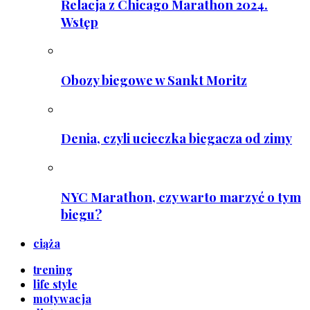
Relacja z Chicago Marathon 2024.
Wstęp
Obozy biegowe w Sankt Moritz
Denia, czyli ucieczka biegacza od zimy
NYC Marathon, czy warto marzyć o tym
biegu?
ciąża
trening
life style
motywacja