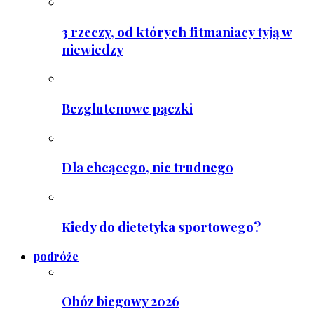
3 rzeczy, od których fitmaniacy tyją w
niewiedzy
Bezglutenowe pączki
Dla chcącego, nic trudnego
Kiedy do dietetyka sportowego?
podróże
Obóz biegowy 2026