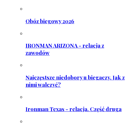
Obóz biegowy 2026
IRONMAN ARIZONA - relacja z
zawodów
Najczęstsze niedobory u biegaczy. Jak z
nimi walczyć?
Ironman Texas - relacja. Część druga