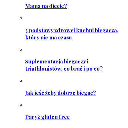
Mama na diecie?
3 podstawy zdrowej kuchni biegacza,
który nie ma czasu
Suplementacja biegaczy i
triathlonistów, co brać i po co?
Jak jeść żeby dobrze biegać?
Paryż gluten free