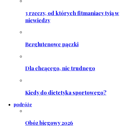
3 rzeczy, od których fitmaniacy tyją w
niewiedzy
Bezglutenowe pączki
Dla chcącego, nic trudnego
Kiedy do dietetyka sportowego?
podróże
Obóz biegowy 2026