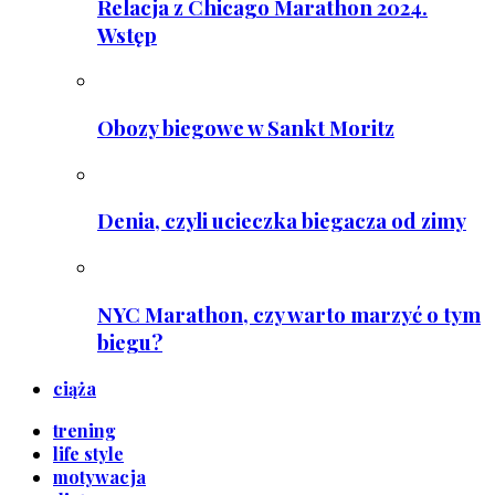
Relacja z Chicago Marathon 2024.
Wstęp
Obozy biegowe w Sankt Moritz
Denia, czyli ucieczka biegacza od zimy
NYC Marathon, czy warto marzyć o tym
biegu?
ciąża
trening
life style
motywacja