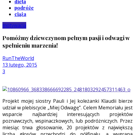
dieta
podróże
ciąża
motywacja
Pomóżmy dziewczynom pełnym pasji i odwagi w
spełnieniu marzenia!
RunTheWorld
13 lutego, 2015
3
Projekt mojej siostry Pauli i Jej koleżanki Klaudii bierze
udział w plebiscycie „Miej Odwagę”. Celem Memoriału jest
wsparcie najbardziej interesujących projektów
poznawczych, wspinaczkowych, lub podróżniczych. Przez
miesiąc trwa głosowanie, 20 projektów z największą
liczbą głosów przechodzi do półfinału, a wygrana