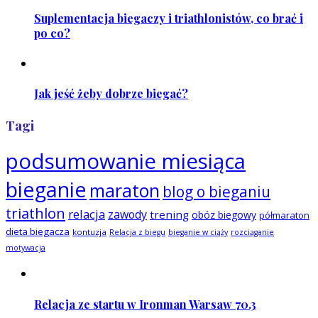
Suplementacja biegaczy i triathlonistów, co brać i
po co?
Jak jeść żeby dobrze biegać?
Tagi
podsumowanie miesiąca
bieganie
maraton
blog o bieganiu
triathlon
relacja
zawody
trening
obóz biegowy
półmaraton
dieta biegacza
kontuzja
Relacja z biegu
bieganie w ciąży
rozciąganie
motywacja
Relacja ze startu w Ironman Warsaw 70.3