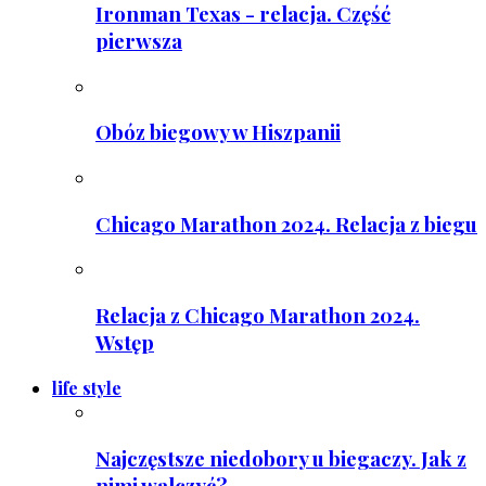
Ironman Texas - relacja. Część
pierwsza
Obóz biegowy w Hiszpanii
Chicago Marathon 2024. Relacja z biegu
Relacja z Chicago Marathon 2024.
Wstęp
life style
Najczęstsze niedobory u biegaczy. Jak z
nimi walczyć?