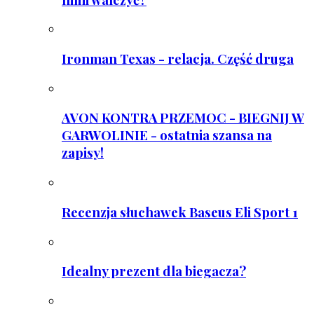
Ironman Texas - relacja. Część druga
AVON KONTRA PRZEMOC - BIEGNIJ W
GARWOLINIE - ostatnia szansa na
zapisy!
Recenzja słuchawek Baseus Eli Sport 1
Idealny prezent dla biegacza?