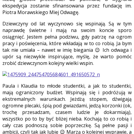
ekspedycja zostanie sfinansowana przez fundację im.
Piotra Morawskiego Miej Odwagę.
Dziewczyny od lat wyczynowo się wspinają. Są w tym
naprawdę świetne i mają na swoim koncie sporo
osiągnięć. Jestem pełna podziwu, gdy patrzę na ogrom
pracy i poświęcenia, które wkładają w to co robią. Ja bym
tak nie umiała – nawet w imię biegania 😉 Ich odwaga i
upór są niezwykle inspirujące, myślę, że warto pomóc
zrobić dziewczynom kolejny wielki wspin.
Paula i Klaudia to młode studentki, a jak to studentki,
mają ograniczony budżet. Wspinają się i podróżują w
ekstremalnych warunkach. Jeżdżą stopem, dźwigają
ogromne plecaki, śpią pod gwiazdami, jedzą korzonki (ok,
trochę przesadzam, czasem ludzie je dokarmiają),
wszystko po to by być bliżej nieba. Kochają to co robią i
cały czas podnoszą sobie poprzeczkę. Są pełne pasji i
ambicji, czyli tak jak lubię 😉 Marzą o kolejnej wyprawie, a