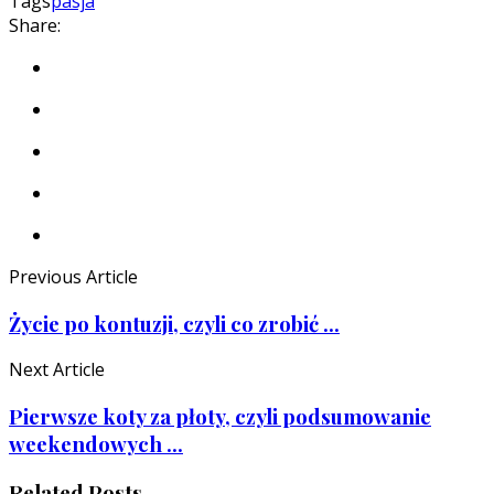
Tags
pasja
Share:
Previous Article
Życie po kontuzji, czyli co zrobić ...
Next Article
Pierwsze koty za płoty, czyli podsumowanie
weekendowych ...
Related Posts