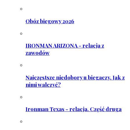
Obóz biegowy 2026
IRONMAN ARIZONA - relacja z
zawodów
Najczęstsze niedobory u biegaczy. Jak z
nimi walczyć?
Ironman Texas - relacja. Część druga