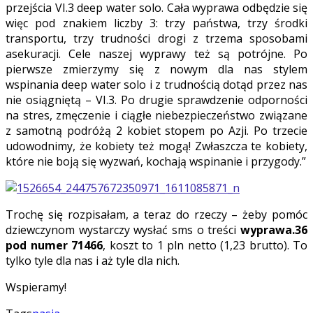
przejścia VI.3 deep water solo. Cała wyprawa odbędzie się
więc pod znakiem liczby 3: trzy państwa, trzy środki
transportu, trzy trudności drogi z trzema sposobami
asekuracji. Cele naszej wyprawy też są potrójne. Po
pierwsze zmierzymy się z nowym dla nas stylem
wspinania deep water solo i z trudnością dotąd przez nas
nie osiągniętą – VI.3. Po drugie sprawdzenie odporności
na stres, zmęczenie i ciągłe niebezpieczeństwo związane
z samotną podróżą 2 kobiet stopem po Azji. Po trzecie
udowodnimy, że kobiety też mogą! Zwłaszcza te kobiety,
które nie boją się wyzwań, kochają wspinanie i przygody.”
Trochę się rozpisałam, a teraz do rzeczy – żeby pomóc
dziewczynom wystarczy wysłać sms o treści
wyprawa.36
pod numer 71466
, koszt to 1 pln netto (1,23 brutto). To
tylko tyle dla nas i aż tyle dla nich.
Wspieramy!