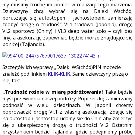
my musimy trochę im pomóc w realizacji tego marzenia!
Dziewczyny chcą wybrać się na Daleki Wschód,
poruszając się autostopem i jachtostopem, zamierzają
zdobyć drogę o trudność VI.1 tradowo (Japonia), drogę
VI.2 sportowo (Chiny) i VI.3 deep water solo – czyli bez
liny, a asekurację zapewniać będzie morze znajdujące się
poniżej (Tajlandia).
Szczegóły ich wyprawy „Daleki WS(chód)PIN możecie
znaleźć pod linkiem
KLIK-KLIK
. Same dziewczyny piszą o
niej tak:
„Trudność rośnie w miarę podróżowania!
Taka będzie
myśl przewodnia naszej podróży. Poprzeczkę zamierzamy
podnosić w wielu dziedzinach. W Japonii chcemy
poprowadzić drogę VI.1 z własną asekuracją. Zdając się
na autostop i jachtostop udamy się do Chin aby zmierzyć
się z ubezpieczoną drogą o trudności VI.2 Ostatnim
przystankiem będzie Tajlandia, gdzie podejmiemy próbę