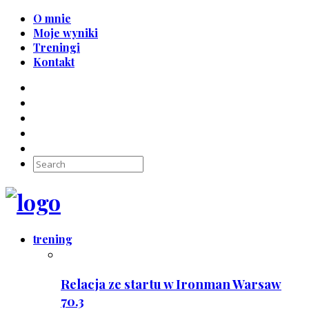
O mnie
Moje wyniki
Treningi
Kontakt
trening
Relacja ze startu w Ironman Warsaw
70.3