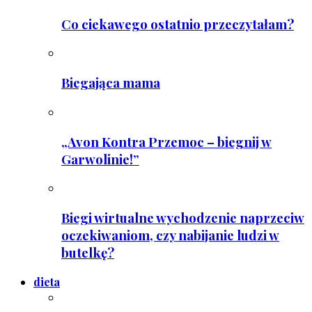
Co ciekawego ostatnio przeczytałam?
Biegająca mama
„Avon Kontra Przemoc – biegnij w
Garwolinie!”
Biegi wirtualne wychodzenie naprzeciw
oczekiwaniom, czy nabijanie ludzi w
butelkę?
dieta