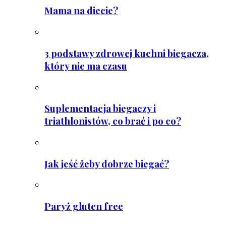
Mama na diecie?
3 podstawy zdrowej kuchni biegacza,
który nie ma czasu
Suplementacja biegaczy i
triathlonistów, co brać i po co?
Jak jeść żeby dobrze biegać?
Paryż gluten free