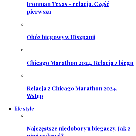
Ironman Texas - relacja. Część
pierwsza
Obóz biegowy w Hiszpanii
Chicago Marathon 2024. Relacja z biegu
Relacja z Chicago Marathon 2024.
Wstęp
life style
Najczęstsze niedobory u biegaczy. Jak z
nimi walczyć?