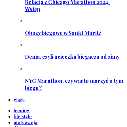
Relacja z Chicago Marathon 2024.
Wstęp
Obozy biegowe w Sankt Moritz
Denia, czyli ucieczka biegacza od zimy
NYC Marathon, czy warto marzyć o tym
biegu?
ciąża
trening
life style
motywacja