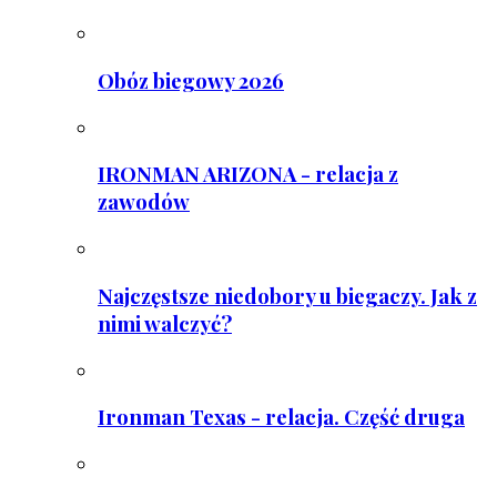
Obóz biegowy 2026
IRONMAN ARIZONA - relacja z
zawodów
Najczęstsze niedobory u biegaczy. Jak z
nimi walczyć?
Ironman Texas - relacja. Część druga