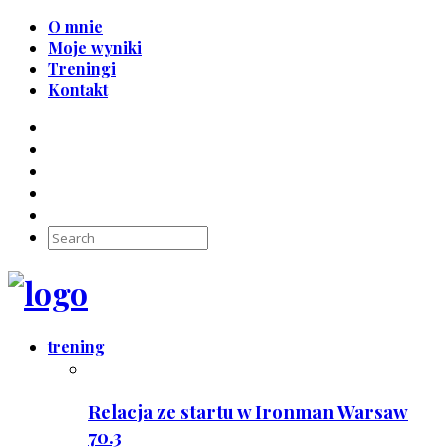
O mnie
Moje wyniki
Treningi
Kontakt
trening
Relacja ze startu w Ironman Warsaw
70.3