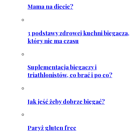
Mama na diecie?
3 podstawy zdrowej kuchni biegacza,
który nie ma czasu
Suplementacja biegaczy i
triathlonistów, co brać i po co?
Jak jeść żeby dobrze biegać?
Paryż gluten free