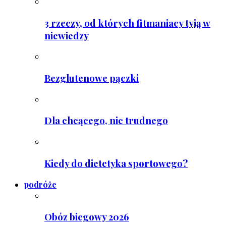
3 rzeczy, od których fitmaniacy tyją w
niewiedzy
Bezglutenowe pączki
Dla chcącego, nic trudnego
Kiedy do dietetyka sportowego?
podróże
Obóz biegowy 2026