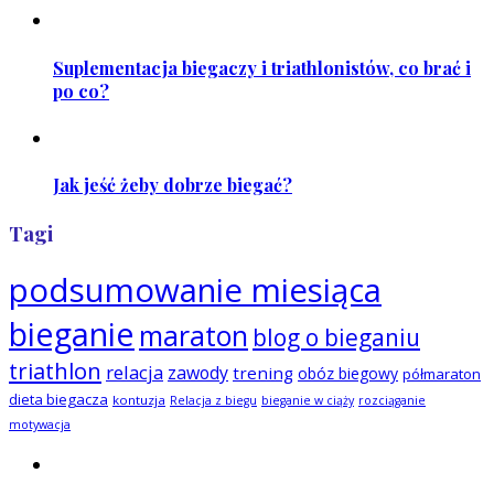
Suplementacja biegaczy i triathlonistów, co brać i
po co?
Jak jeść żeby dobrze biegać?
Tagi
podsumowanie miesiąca
bieganie
maraton
blog o bieganiu
triathlon
relacja
zawody
trening
obóz biegowy
półmaraton
dieta biegacza
kontuzja
Relacja z biegu
bieganie w ciąży
rozciąganie
motywacja