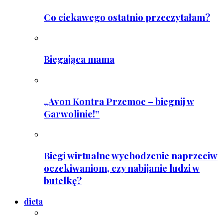
Co ciekawego ostatnio przeczytałam?
Biegająca mama
„Avon Kontra Przemoc – biegnij w
Garwolinie!”
Biegi wirtualne wychodzenie naprzeciw
oczekiwaniom, czy nabijanie ludzi w
butelkę?
dieta