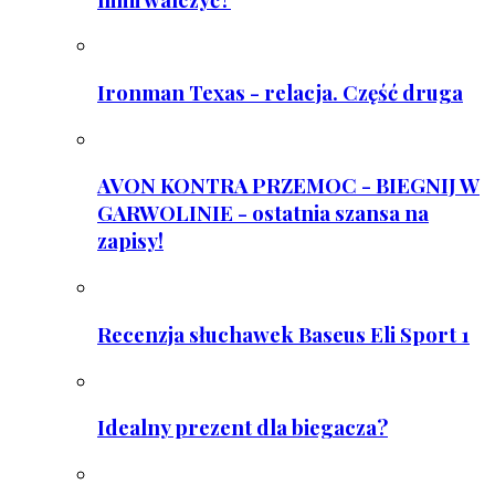
Ironman Texas - relacja. Część druga
AVON KONTRA PRZEMOC - BIEGNIJ W
GARWOLINIE - ostatnia szansa na
zapisy!
Recenzja słuchawek Baseus Eli Sport 1
Idealny prezent dla biegacza?