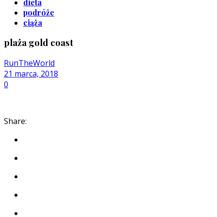
dieta
podróże
ciąża
plaża gold coast
RunTheWorld
21 marca, 2018
0
Share: