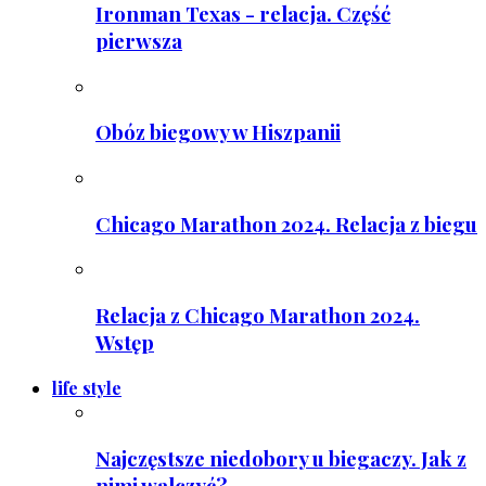
Ironman Texas - relacja. Część
pierwsza
Obóz biegowy w Hiszpanii
Chicago Marathon 2024. Relacja z biegu
Relacja z Chicago Marathon 2024.
Wstęp
life style
Najczęstsze niedobory u biegaczy. Jak z
nimi walczyć?