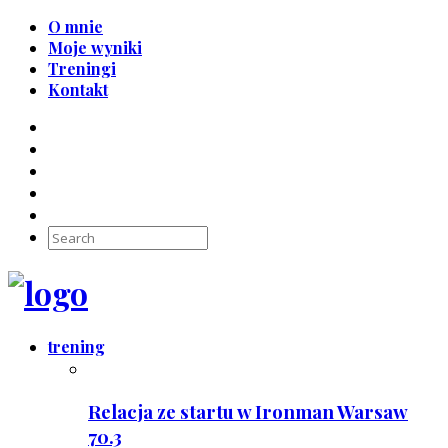
O mnie
Moje wyniki
Treningi
Kontakt
trening
Relacja ze startu w Ironman Warsaw
70.3