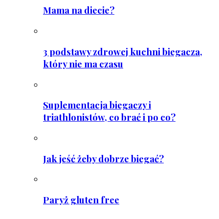
Mama na diecie?
3 podstawy zdrowej kuchni biegacza,
który nie ma czasu
Suplementacja biegaczy i
triathlonistów, co brać i po co?
Jak jeść żeby dobrze biegać?
Paryż gluten free