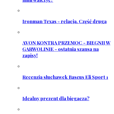
Ironman Texas - relacja. Część druga
AVON KONTRA PRZEMOC - BIEGNIJ W
GARWOLINIE - ostatnia szansa na
zapisy!
Recenzja słuchawek Baseus Eli Sport 1
Idealny prezent dla biegacza?