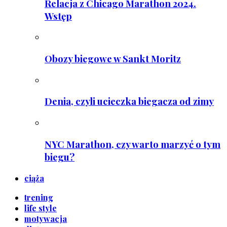
Relacja z Chicago Marathon 2024.
Wstęp
Obozy biegowe w Sankt Moritz
Denia, czyli ucieczka biegacza od zimy
NYC Marathon, czy warto marzyć o tym
biegu?
ciąża
trening
life style
motywacja