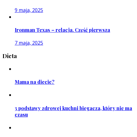
9 maja, 2025
Ironman Texas – relacja. Część pierwsza
7 maja, 2025
Dieta
Mama na diecie?
3 podstawy zdrowej kuchni biegacza, który nie ma
czasu