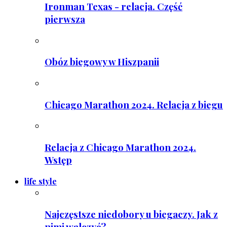
Ironman Texas - relacja. Część
pierwsza
Obóz biegowy w Hiszpanii
Chicago Marathon 2024. Relacja z biegu
Relacja z Chicago Marathon 2024.
Wstęp
life style
Najczęstsze niedobory u biegaczy. Jak z
nimi walczyć?