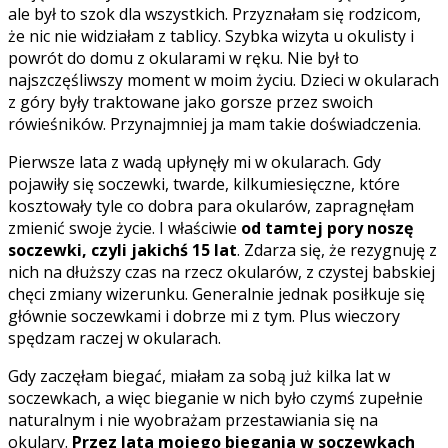
ale był to szok dla wszystkich. Przyznałam się rodzicom,
że nic nie widziałam z tablicy. Szybka wizyta u okulisty i
powrót do domu z okularami w ręku. Nie był to
najszczęśliwszy moment w moim życiu. Dzieci w okularach
z góry były traktowane jako gorsze przez swoich
rówieśników. Przynajmniej ja mam takie doświadczenia.
Pierwsze lata z wadą upłynęły mi w okularach. Gdy
pojawiły się soczewki, twarde, kilkumiesięczne, które
kosztowały tyle co dobra para okularów, zapragnęłam
zmienić swoje życie. I właściwie
od tamtej pory noszę
soczewki, czyli jakichś 15 lat
. Zdarza się, że rezygnuję z
nich na dłuższy czas na rzecz okularów, z czystej babskiej
chęci zmiany wizerunku. Generalnie jednak posiłkuje się
głównie soczewkami i dobrze mi z tym. Plus wieczory
spędzam raczej w okularach.
Gdy zaczęłam biegać, miałam za sobą już kilka lat w
soczewkach, a więc bieganie w nich było czymś zupełnie
naturalnym i nie wyobrażam przestawiania się na
okulary.
Przez lata mojego biegania w soczewkach