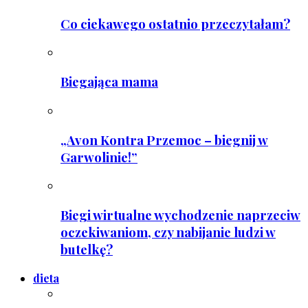
Co ciekawego ostatnio przeczytałam?
Biegająca mama
„Avon Kontra Przemoc – biegnij w
Garwolinie!”
Biegi wirtualne wychodzenie naprzeciw
oczekiwaniom, czy nabijanie ludzi w
butelkę?
dieta